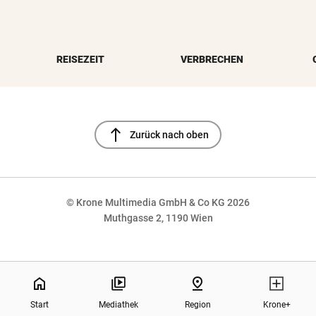
REISEZEIT
VERBRECHEN
north
Zurück nach oben
© Krone Multimedia GmbH & Co KG 2026
Muthgasse 2, 1190 Wien
NaN%
home
pin_drop
Start
Mediathek
Region
Krone+