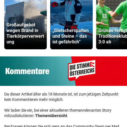
Großaufgebot
wegen Brand in
„Gletscherspalten
Grünau fertig
Tierkörperverwert
und Steine – das
Traditionsklu
ung
ist gefährlich“
3:0 ab
Da dieser Artikel älter als 18 Monate ist, ist zum jetzigen Zeitpunkt
kein Kommentieren mehr möglich.
Wir laden Sie ein, bei einer aktuelleren themenrelevanten Story
mitzudiskutieren:
Themenübersicht
.
Bei Fragen können Sie sich gern an das Community-Team per Mail