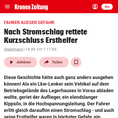
menu
account_circle
Navigation
Anmelden
Abo
close
Schließen
ein-/ausklappen
FAHRER AUSSER GEFAHR:
Abonnieren
Nach Stromschlag rettete
Kurzschluss Ersthelfer
account_circle
arrow_right
Anmelden
Steiermark
14.09.2017 17:50
pin_drop
arrow_right
Bundesland auswäh
Wien
play_arrow
Anhören
Teilen
bookmark
Merkliste
Diese Geschichte hätte auch ganz anders ausgehen
können! Als ein Lkw-Lenker sein Vehikel auf dem
Suchbegriff
Betriebsgelände des Lagerhauses in Vorau abladen
search
eingeben
wollte, geriet der Auflieger, ein elendslanger
Kippsilo, in die Hochspannungsleitung. Der Fahrer
erlitt gleich daraufhin einen Stromschlag - und auch
seine Ersthelfer waren in höchster Gefahr, ein