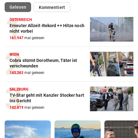
(ausgewählt)
Gelesen
Kommentiert
ÖSTERREICH
Erneuter Allzeit-Rekord ++ Hitze noch
nicht vorbei
161.947
mal gelesen
WIEN
Cobra stürmt Dorotheum, Täter ist
verschwunden
143.263
mal gelesen
SALZBURG
TV-Star geht mit Kanzler Stocker hart
ins Gericht
142.819
mal gelesen