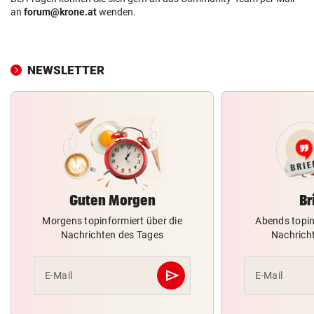
an
forum@krone.at
wenden.
NEWSLETTER
Guten Morgen
Br
Morgens topinformiert über die
Abends topin
Nachrichten des Tages
Nachrich
send
E-Mail
E-Mail
Abschicken