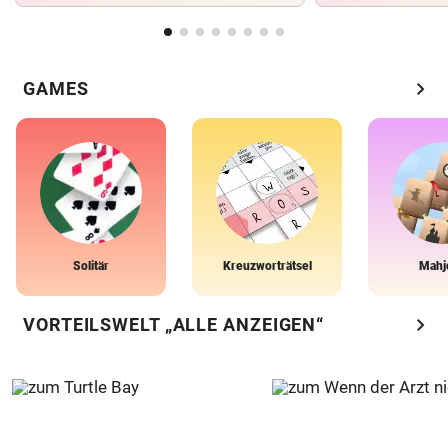
chevron_right
GAMES
Solitär
Kreuzworträtsel
Mahj
chevron_right
VORTEILSWELT „ALLE ANZEIGEN“