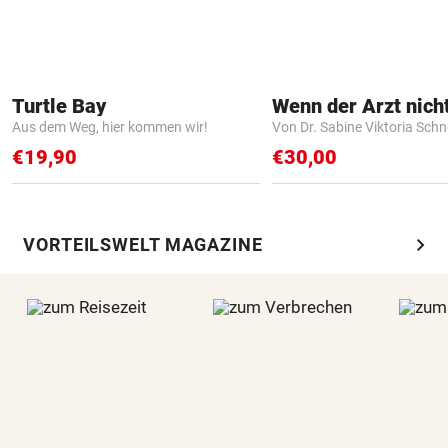
Turtle Bay
Aus dem Weg, hier kommen wir!
Von Dr. Sabine Viktoria Schn
€19,90
€30,00
chevron_right
VORTEILSWELT MAGAZINE