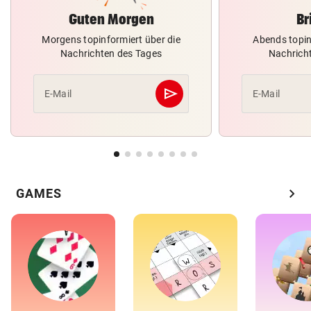
Guten Morgen
Br
Morgens topinformiert über die
Abends topin
Nachrichten des Tages
Nachrich
send
E-Mail
E-Mail
Abschicken
chevron_right
GAMES