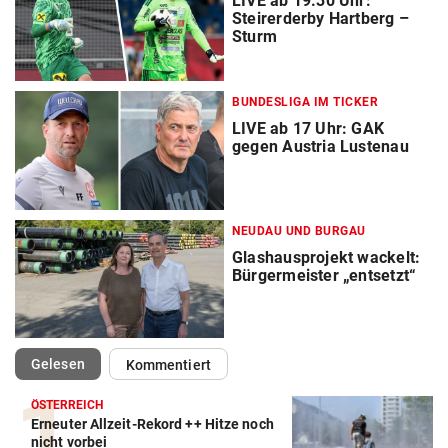
LIVE ab 19.30 Uhr:
Steirerderby Hartberg –
Sturm
BUNDESLIGA IM TICKER
LIVE ab 17 Uhr: GAK
gegen Austria Lustenau
NEUDAU UND BURGAU
Glashausprojekt wackelt:
Bürgermeister „entsetzt“
(ausgewählt)
Gelesen
Kommentiert
ÖSTERREICH
Erneuter Allzeit-Rekord ++ Hitze noch
nicht vorbei