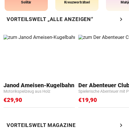
Solitär
Kreuzworträtsel
Mahj
chevron_right
VORTEILSWELT „ALLE ANZEIGEN“
Janod Ameisen-Kugelbahn
Der Abenteuer Clu
Motorikspielzeug aus Holz
Spielerische Abenteuer mit P
€29,90
€19,90
chevron_right
VORTEILSWELT MAGAZINE