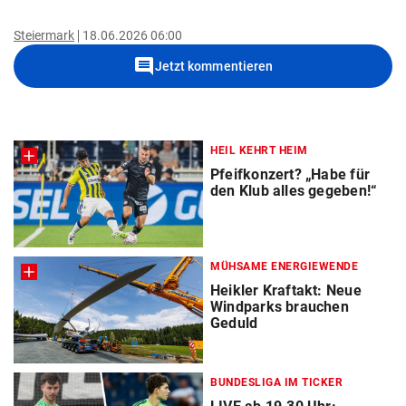
Steiermark
18.06.2026 06:00
comment
Jetzt kommentieren
HEIL KEHRT HEIM
Pfeifkonzert? „Habe für
den Klub alles gegeben!“
MÜHSAME ENERGIEWENDE
Heikler Kraftakt: Neue
Windparks brauchen
Geduld
BUNDESLIGA IM TICKER