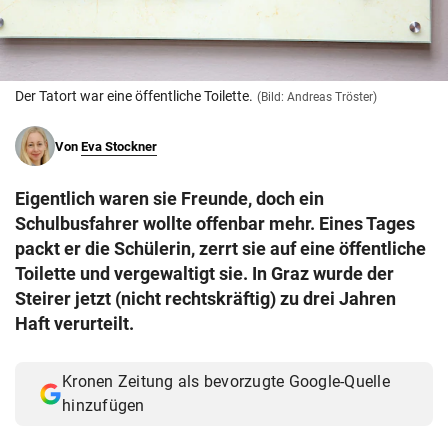
© Krone Multimedia GmbH & Co KG 2026
Muthgasse 2, 1190 Wien
Der Tatort war eine öffentliche Toilette.
(Bild: Andreas Tröster)
Von
Eva Stockner
Eigentlich waren sie Freunde, doch ein
Schulbusfahrer wollte offenbar mehr. Eines Tages
packt er die Schülerin, zerrt sie auf eine öffentliche
Toilette und vergewaltigt sie. In Graz wurde der
Steirer jetzt (nicht rechtskräftig) zu drei Jahren
Haft verurteilt.
Kronen Zeitung als bevorzugte Google-Quelle
hinzufügen