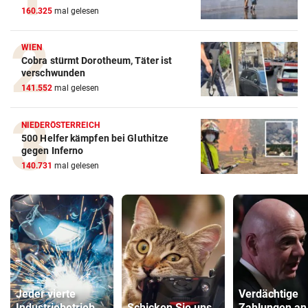
160.325
mal gelesen
WIEN
Cobra stürmt Dorotheum, Täter ist
verschwunden
141.552
mal gelesen
NIEDERÖSTERREICH
500 Helfer kämpfen bei Gluthitze
gegen Inferno
140.731
mal gelesen
Jeder vierte
Verdächtige
Industriebetrieb
Schicken Sie uns
Zahlungen an