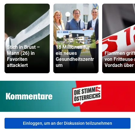
Stich in Brust –
18 Millionen für
Mann (26) in
ein neues
Flammen grif
Favoriten
Gesundheitszentr
von Fritteuse 
attackiert
um
Vordach über
Einloggen, um an der Diskussion teilzunehmen