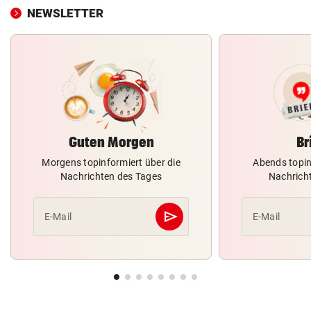
NEWSLETTER
Guten Morgen
Br
Morgens topinformiert über die
Abends topin
Nachrichten des Tages
Nachrich
send
E-Mail
E-Mail
Abschicken