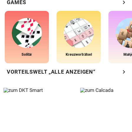
chevron_right
GAMES
Solitär
Kreuzworträtsel
Mahj
chevron_right
VORTEILSWELT „ALLE ANZEIGEN“