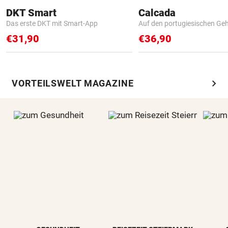
DKT Smart
Calcada
Das erste DKT mit Smart-App
Auf den portugiesischen G
€31,90
€36,90
chevron_right
VORTEILSWELT MAGAZINE