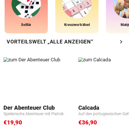
Solitär
Kreuzworträtsel
Mahj
chevron_right
VORTEILSWELT „ALLE ANZEIGEN“
Der Abenteuer Club
Calcada
Spielerische Abenteuer mit Piatnik
Auf den portugiesischen G
€19,90
€36,90