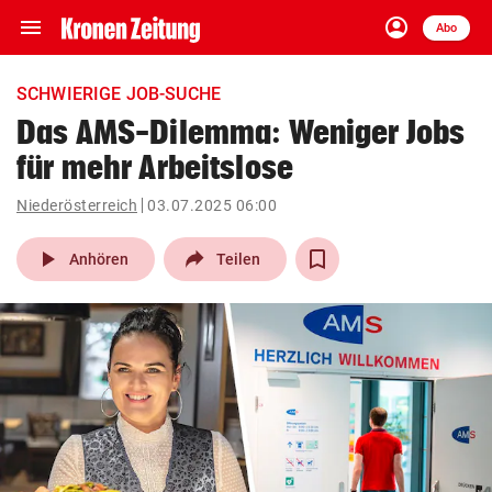
menu
account_circle
Navigation
Anmelden
Abo
close
Schließen
ein-/ausklappen
SCHWIERIGE JOB-SUCHE
Abonnieren
Das AMS-Dilemma: Weniger Jobs
für mehr Arbeitslose
account_circle
arrow_right
Anmelden
Niederösterreich
03.07.2025 06:00
pin_drop
arrow_right
Bundesland auswäh
Wien
play_arrow
Anhören
Teilen
bookmark
Merkliste
Suchbegriff
search
eingeben