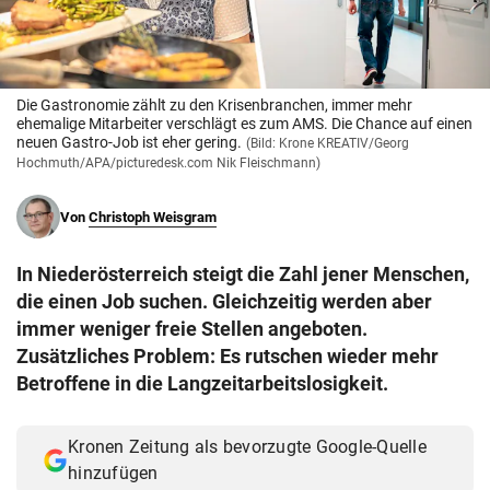
© Krone Multimedia GmbH & Co KG 2026
Muthgasse 2, 1190 Wien
Die Gastronomie zählt zu den Krisenbranchen, immer mehr
ehemalige Mitarbeiter verschlägt es zum AMS. Die Chance auf einen
neuen Gastro-Job ist eher gering.
(Bild: Krone KREATIV/Georg
Hochmuth/APA/picturedesk.com Nik Fleischmann)
Von
Christoph Weisgram
In Niederösterreich steigt die Zahl jener Menschen,
die einen Job suchen. Gleichzeitig werden aber
immer weniger freie Stellen angeboten.
Zusätzliches Problem: Es rutschen wieder mehr
Betroffene in die Langzeitarbeitslosigkeit.
Kronen Zeitung als bevorzugte Google-Quelle
hinzufügen