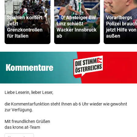
Spanien kontert:
3:0! Absteiger BW
Vorarlbergs
Jetzt
Linz schießt
Polizei brauch
Grenzkontrollen
Wacker Innsbruck
jetzt Hilfe von
für Italien
ab
außen
Liebe Leserin, lieber Leser,
die Kommentarfunktion steht Ihnen ab 6 Uhr wieder wie gewohnt
zur Verfügung.
Mit freundlichen Grüßen
das krone.at-Team