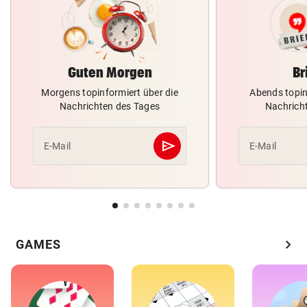
Guten Morgen
Br
Morgens topinformiert über die
Abends topin
Nachrichten des Tages
Nachrich
send
E-Mail
E-Mail
Abschicken
chevron_right
GAMES