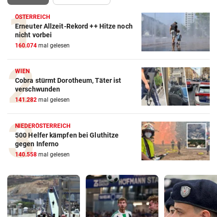
ÖSTERREICH
Erneuter Allzeit-Rekord ++ Hitze noch
nicht vorbei
160.074
mal gelesen
WIEN
Cobra stürmt Dorotheum, Täter ist
verschwunden
141.282
mal gelesen
NIEDERÖSTERREICH
500 Helfer kämpfen bei Gluthitze
gegen Inferno
140.558
mal gelesen