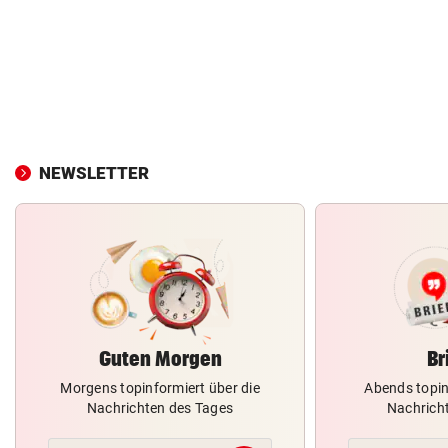
NEWSLETTER
Guten Morgen
Br
Morgens topinformiert über die
Abends topin
Nachrichten des Tages
Nachrich