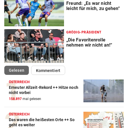
Freund: „Es war nicht
leicht für mich, zu gehen“
GRÖDIG-PRÄSIDENT
„Die Favoritenrolle
nehmen wir nicht an!“
(ausgewählt)
Gelesen
Kommentiert
ÖSTERREICH
Erneuter Allzeit-Rekord ++ Hitze noch
nicht vorbei
158.897
mal gelesen
ÖSTERREICH
Das waren die heißesten Orte ++ So
geht es weiter