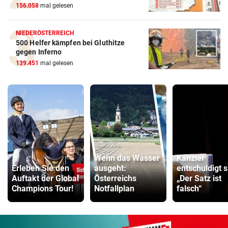
156.058
mal gelesen
NIEDERÖSTERREICH
500 Helfer kämpfen bei Gluthitze
gegen Inferno
139.451
mal gelesen
Wenn das Wasser
Kanzler
Erleben Sie den
ausgeht:
entschuldigt s
Auftakt der Global
Österreichs
„Der Satz ist
Champions Tour!
Notfallplan
falsch“