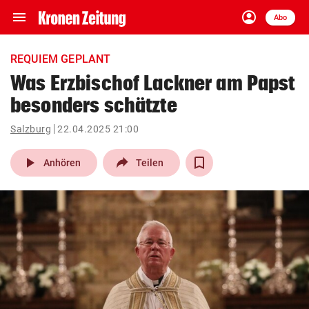
menu
account_circle
Navigation
Anmelden
Abo
close
Schließen
ein-/ausklappen
REQUIEM GEPLANT
Abonnieren
Was Erzbischof Lackner am Papst
besonders schätzte
account_circle
arrow_right
Anmelden
Salzburg
22.04.2025 21:00
pin_drop
arrow_right
Bundesland auswäh
Wien
play_arrow
Anhören
Teilen
bookmark
Merkliste
Suchbegriff
search
eingeben