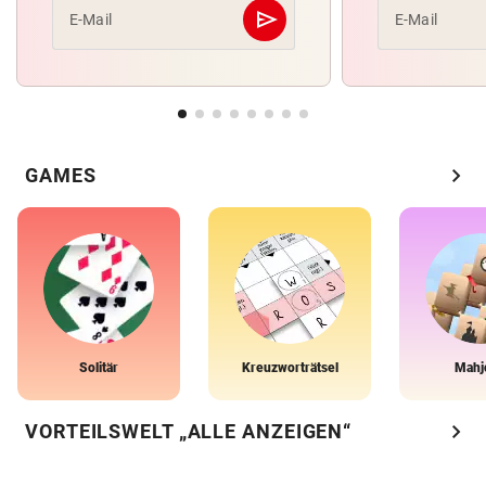
send
E-Mail
E-Mail
Abschicken
chevron_right
GAMES
Solitär
Kreuzworträtsel
Mahj
chevron_right
VORTEILSWELT „ALLE ANZEIGEN“