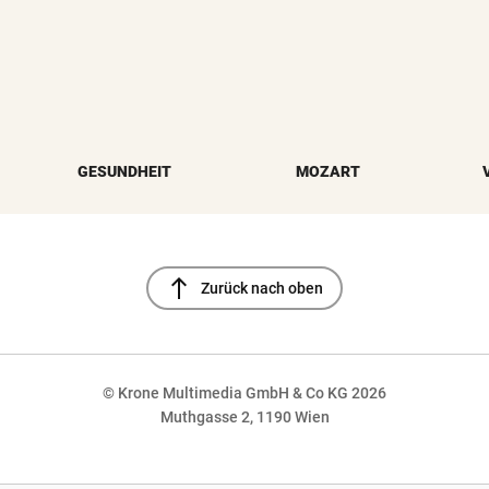
GESUNDHEIT
MOZART
north
Zurück nach oben
© Krone Multimedia GmbH & Co KG 2026
Muthgasse 2, 1190 Wien