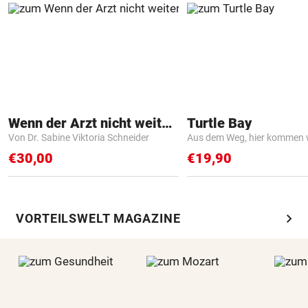
Wenn der Arzt nicht weiter weiß
Turtle Bay
Von Dr. Sabine Viktoria Schneider
Aus dem Weg, hier kommen w
€30,00
€19,90
chevron_right
VORTEILSWELT MAGAZINE