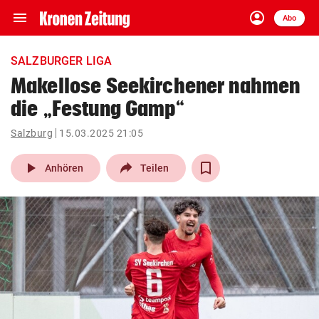
menu
account_circle
Navigation
Anmelden
Abo
close
Schließen
ein-/ausklappen
SALZBURGER LIGA
Abonnieren
Makellose Seekirchener nahmen
die „Festung Gamp“
account_circle
arrow_right
Anmelden
Salzburg
15.03.2025 21:05
pin_drop
arrow_right
Bundesland auswäh
Wien
play_arrow
Anhören
Teilen
bookmark
Merkliste
Suchbegriff
search
eingeben