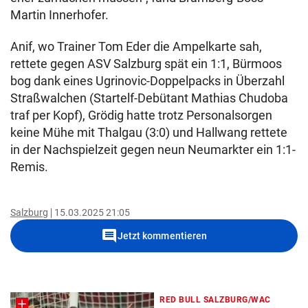
Martin Innerhofer.
Anif, wo Trainer Tom Eder die Ampelkarte sah,
rettete gegen ASV Salzburg spät ein 1:1, Bürmoos
bog dank eines Ugrinovic-Doppelpacks in Überzahl
Straßwalchen (Startelf-Debütant Mathias Chudoba
traf per Kopf), Grödig hatte trotz Personalsorgen
keine Mühe mit Thalgau (3:0) und Hallwang rettete
in der Nachspielzeit gegen neun Neumarkter ein 1:1-
Remis.
Salzburg
15.03.2025 21:05
comment
Jetzt kommentieren
RED BULL SALZBURG/WAC