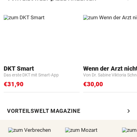
DKT Smart
Das erste DKT mit Smart-App
Von Dr. Sabine Viktoria Schn
€31,90
€30,00
chevron_right
VORTEILSWELT MAGAZINE