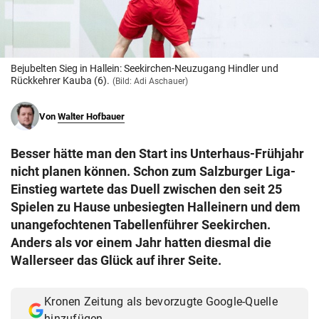
© Krone Multimedia GmbH & Co KG 2026
Muthgasse 2, 1190 Wien
Bejubelten Sieg in Hallein: Seekirchen-Neuzugang Hindler und
Rückkehrer Kauba (6).
(Bild: Adi Aschauer)
Von
Walter Hofbauer
Besser hätte man den Start ins Unterhaus-Frühjahr
nicht planen können. Schon zum Salzburger Liga-
Einstieg wartete das Duell zwischen den seit 25
Spielen zu Hause unbesiegten Halleinern und dem
unangefochtenen Tabellenführer Seekirchen.
Anders als vor einem Jahr hatten diesmal die
Wallerseer das Glück auf ihrer Seite.
Kronen Zeitung als bevorzugte Google-Quelle
hinzufügen