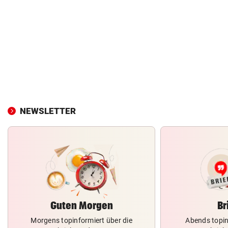
NEWSLETTER
Guten Morgen
Br
Morgens topinformiert über die
Abends topin