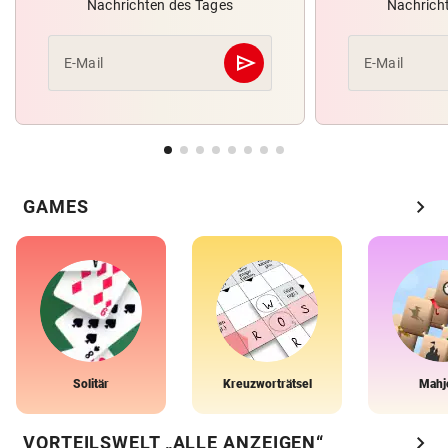
Nachrichten des Tages
Nachrich
send
E-Mail
E-Mail
Abschicken
chevron_right
GAMES
Solitär
Kreuzworträtsel
Mahj
chevron_right
VORTEILSWELT „ALLE ANZEIGEN“