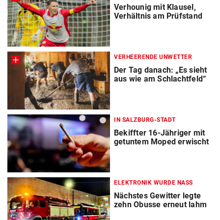
Verhounig mit Klausel,
Verhältnis am Prüfstand
VERHEERENDE UNWETTER
Der Tag danach: „Es sieht
aus wie am Schlachtfeld“
IN SALZBURG-STADT
Bekiffter 16-Jähriger mit
getuntem Moped erwischt
ELEKTRONIK WURDE NASS
Nächstes Gewitter legte
zehn Obusse erneut lahm