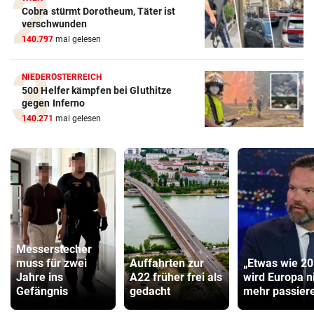
Cobra stürmt Dorotheum, Täter ist
verschwunden
140.797
mal gelesen
NIEDERÖSTERREICH
500 Helfer kämpfen bei Gluthitze
gegen Inferno
140.271
mal gelesen
Messerstecher
muss für zwei
Auffahrten zur
„Etwas wie 2
Jahre ins
A22 früher frei als
wird Europa n
Gefängnis
gedacht
mehr passiere