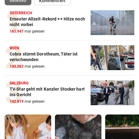
(ausgewählt)
Gelesen
Kommentiert
ÖSTERREICH
Erneuter Allzeit-Rekord ++ Hitze noch
nicht vorbei
161.947
mal gelesen
WIEN
Cobra stürmt Dorotheum, Täter ist
verschwunden
143.263
mal gelesen
SALZBURG
TV-Star geht mit Kanzler Stocker hart
ins Gericht
142.819
mal gelesen