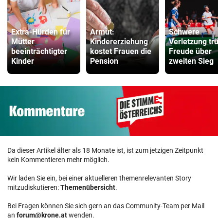
Extra-Hürden für
Armut:
Schwere
Mütter
Kindererziehung
Verletzung tr
beeinträchtigter
kostet Frauen die
Freude über
Kinder
Pension
zweiten Sieg
Da dieser Artikel älter als 18 Monate ist, ist zum jetzigen Zeitpunkt
kein Kommentieren mehr möglich.
Wir laden Sie ein, bei einer aktuelleren themenrelevanten Story
mitzudiskutieren:
Themenübersicht
.
Bei Fragen können Sie sich gern an das Community-Team per Mail
an
forum@krone.at
wenden.