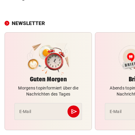
NEWSLETTER
Guten Morgen
Br
Morgens topinformiert über die
Abends topin
Nachrichten des Tages
Nachrich
send
E-Mail
E-Mail
Abschicken