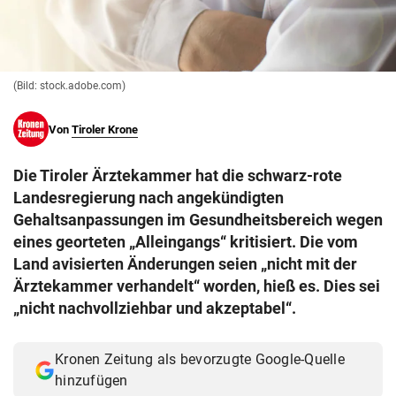
© Krone Multimedia GmbH & Co KG 2026
Muthgasse 2, 1190 Wien
(Bild: stock.adobe.com)
Von
Tiroler Krone
Die Tiroler Ärztekammer hat die schwarz-rote
Landesregierung nach angekündigten
Gehaltsanpassungen im Gesundheitsbereich wegen
eines georteten „Alleingangs“ kritisiert. Die vom
Land avisierten Änderungen seien „nicht mit der
Ärztekammer verhandelt“ worden, hieß es. Dies sei
„nicht nachvollziehbar und akzeptabel“.
Kronen Zeitung als bevorzugte Google-Quelle
hinzufügen