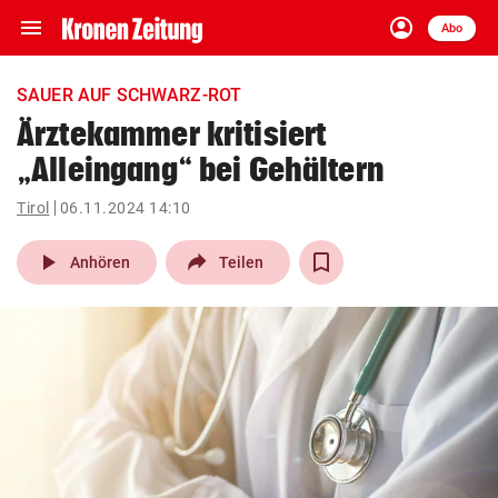
menu
account_circle
Navigation
Anmelden
Abo
close
Schließen
ein-/ausklappen
SAUER AUF SCHWARZ-ROT
Abonnieren
Ärztekammer kritisiert
„Alleingang“ bei Gehältern
account_circle
arrow_right
Anmelden
Tirol
06.11.2024 14:10
pin_drop
arrow_right
Bundesland auswäh
Wien
play_arrow
Anhören
Teilen
bookmark
Merkliste
Suchbegriff
search
eingeben