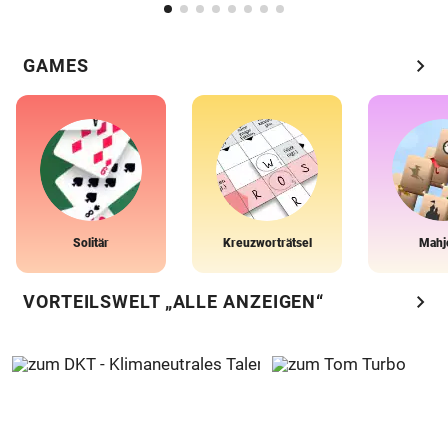
chevron_right
GAMES
Solitär
Kreuzworträtsel
Mahj
chevron_right
VORTEILSWELT „ALLE ANZEIGEN“