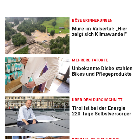
BÖSE ERINNERUNGEN
Mure im Valsertal: „Hier
zeigt sich Klimawandel“
MEHRERE TATORTE
Unbekannte Diebe stahlen
Bikes und Pflegeprodukte
ÜBER DEM DURCHSCHNITT
Tirol ist bei der Energie
220 Tage Selbstversorger