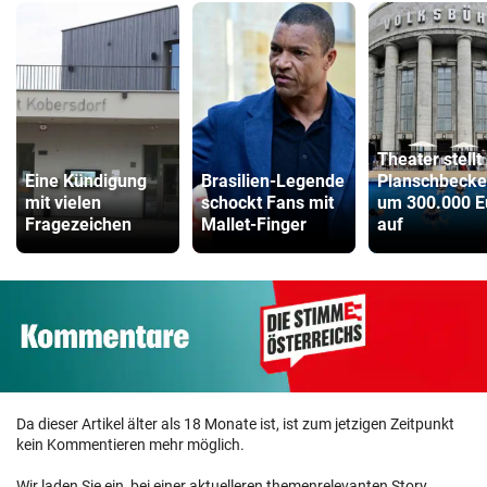
Theater stellt
Eine Kündigung
Brasilien-Legende
Planschbeck
mit vielen
schockt Fans mit
um 300.000 E
Fragezeichen
Mallet-Finger
auf
Da dieser Artikel älter als 18 Monate ist, ist zum jetzigen Zeitpunkt
kein Kommentieren mehr möglich.
Wir laden Sie ein, bei einer aktuelleren themenrelevanten Story