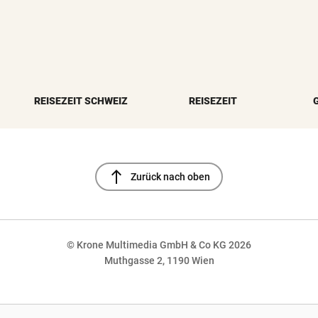
REISEZEIT SCHWEIZ
REISEZEIT
north
Zurück nach oben
© Krone Multimedia GmbH & Co KG 2026
Muthgasse 2, 1190 Wien
NaN%