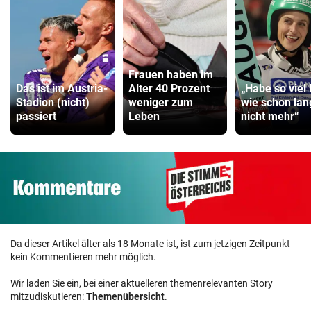
Frauen haben im
Das ist im Austria-
Alter 40 Prozent
„Habe so viel 
Stadion (nicht)
weniger zum
wie schon lan
passiert
Leben
nicht mehr“
Da dieser Artikel älter als 18 Monate ist, ist zum jetzigen Zeitpunkt
kein Kommentieren mehr möglich.
Wir laden Sie ein, bei einer aktuelleren themenrelevanten Story
mitzudiskutieren:
Themenübersicht
.