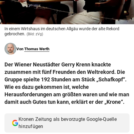
© Krone Multimedia GmbH & Co KG 2026
Muthgasse 2, 1190 Wien
In einem Wirtshaus im deutschen Allgäu wurde der alte Rekord
gebrochen.
(Bild: zVg)
Von
Thomas Werth
Der Wiener Neustädter Gerry Krenn knackte
zusammen mit fünf Freunden den Weltrekord. Die
Gruppe spielte 192 Stunden am Stück „Schafkopf“.
Wie es dazu gekommen ist, welche
Herausforderungen am größten waren und wie man
damit auch Gutes tun kann, erklärt er der „Krone“.
Kronen Zeitung als bevorzugte Google-Quelle
hinzufügen