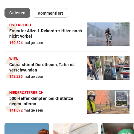
(ausgewählt)
Gelesen
Kommentiert
ÖSTERREICH
Erneuter Allzeit-Rekord ++ Hitze noch
nicht vorbei
160.824
mal gelesen
WIEN
Cobra stürmt Dorotheum, Täter ist
verschwunden
142.235
mal gelesen
NIEDERÖSTERREICH
500 Helfer kämpfen bei Gluthitze
gegen Inferno
141.072
mal gelesen