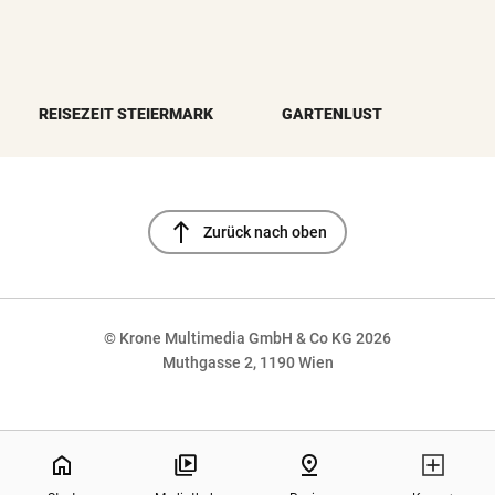
REISEZEIT STEIERMARK
GARTENLUST
north
Zurück nach oben
© Krone Multimedia GmbH & Co KG 2026
Muthgasse 2, 1190 Wien
NaN%
home
pin_drop