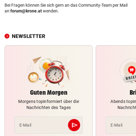
Bei Fragen können Sie sich gern an das Community-Team per Mail
an
forum@krone.at
wenden.
NEWSLETTER
Guten Morgen
Br
Morgens topinformiert über die
Abends topin
Nachrichten des Tages
Nachrich
send
E-Mail
E-Mail
Abschicken