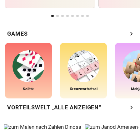
chevron_right
GAMES
Solitär
Kreuzworträtsel
Mahj
chevron_right
VORTEILSWELT „ALLE ANZEIGEN“