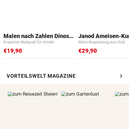
Malen nach Zahlen Dinosaurier
Janod Ameisen-Ku
Kreativer Malspaß für Kinder
Motorikspielzeug aus Holz
€19,90
€29,90
chevron_right
VORTEILSWELT MAGAZINE