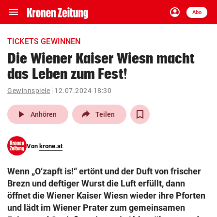
menu
account_circle
Navigation
Anmelden
Abo
close
Schließen
ein-/ausklappen
TICKETS GEWINNEN
Abonnieren
Die Wiener Kaiser Wiesn macht
das Leben zum Fest!
account_circle
arrow_right
Anmelden
Gewinnspiele
12.07.2024 18:30
pin_drop
arrow_right
Bundesland auswäh
Wien
play_arrow
Anhören
Teilen
bookmark
Merkliste
Von
krone.at
Suchbegriff
search
Wenn „O‘zapft is!“ ertönt und der Duft von frischer
eingeben
Brezn und deftiger Wurst die Luft erfüllt, dann
öffnet die Wiener Kaiser Wiesn wieder ihre Pforten
und lädt im Wiener Prater zum gemeinsamen