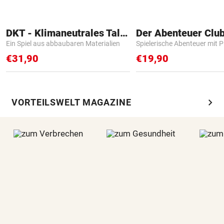
DKT - Klimaneutrales Talent
Der Abenteuer Clu
Ein Spiel aus abbaubaren Materialien
Spielerische Abenteuer mit P
€31,90
€19,90
chevron_right
VORTEILSWELT MAGAZINE