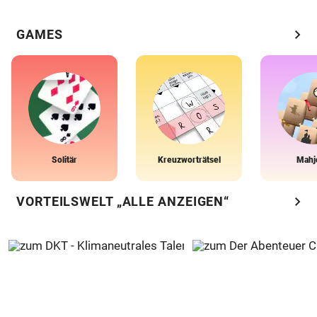
chevron_right
GAMES
Solitär
Kreuzworträtsel
Mahj
chevron_right
VORTEILSWELT „ALLE ANZEIGEN“