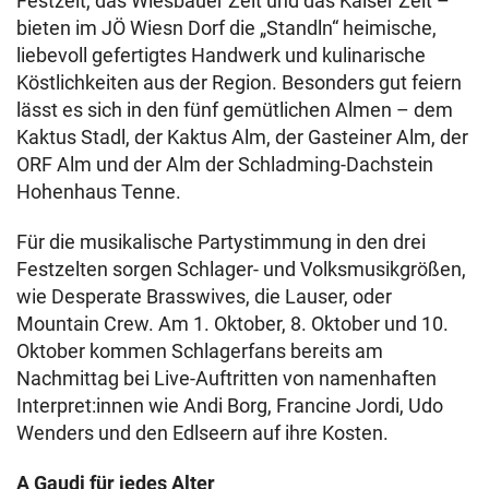
Festzelt, das Wiesbauer Zelt und das Kaiser Zelt –
bieten im JÖ Wiesn Dorf die „Standln“ heimische,
liebevoll gefertigtes Handwerk und kulinarische
Köstlichkeiten aus der Region. Besonders gut feiern
lässt es sich in den fünf gemütlichen Almen – dem
Kaktus Stadl, der Kaktus Alm, der Gasteiner Alm, der
ORF Alm und der Alm der Schladming-Dachstein
Hohenhaus Tenne.
Für die musikalische Partystimmung in den drei
Festzelten sorgen Schlager- und Volksmusikgrößen,
wie Desperate Brasswives, die Lauser, oder
Mountain Crew. Am 1. Oktober, 8. Oktober und 10.
Oktober kommen Schlagerfans bereits am
Nachmittag bei Live-Auftritten von namenhaften
Interpret:innen wie Andi Borg, Francine Jordi, Udo
Wenders und den Edlseern auf ihre Kosten.
A Gaudi für jedes Alter