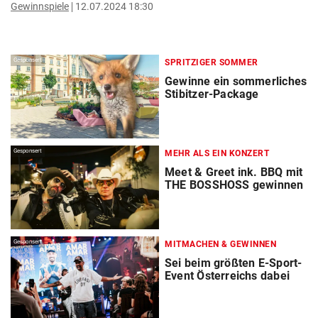
Gewinnspiele
12.07.2024 18:30
Gesponsert
SPRITZIGER SOMMER
Gewinne ein sommerliches
Stibitzer-Package
Gesponsert
MEHR ALS EIN KONZERT
Meet & Greet ink. BBQ mit
THE BOSSHOSS gewinnen
Gesponsert
MITMACHEN & GEWINNEN
Sei beim größten E-Sport-
Event Österreichs dabei