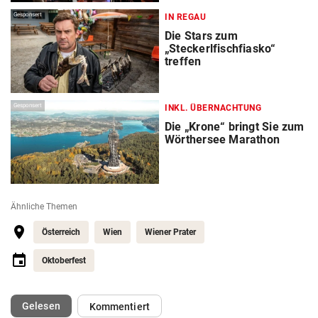
Gesponsert
IN REGAU
Die Stars zum
„Steckerlfischfiasko“
treffen
Gesponsert
INKL. ÜBERNACHTUNG
Die „Krone“ bringt Sie zum
Wörthersee Marathon
Ähnliche Themen
Österreich
Wien
Wiener Prater
Oktoberfest
(ausgewählt)
Gelesen
Kommentiert