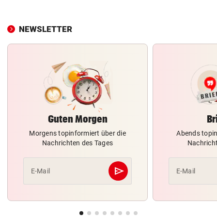
NEWSLETTER
Guten Morgen
Br
Morgens topinformiert über die
Abends topin
Nachrichten des Tages
Nachrich
send
E-Mail
E-Mail
Abschicken