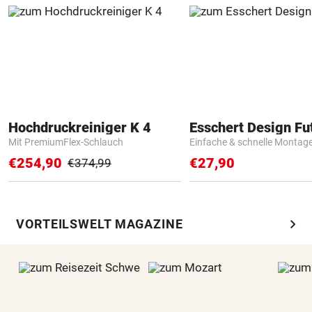
Hochdruckreiniger K 4
Mit PremiumFlex-Schlauch
Einfache & schnelle Montag
€254,90
€27,90
€374,99
chevron_right
VORTEILSWELT MAGAZINE