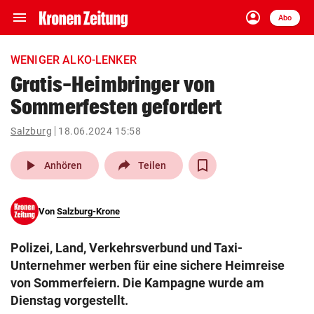
menu
account_circle
Navigation
Anmelden
Abo
close
Schließen
ein-/ausklappen
WENIGER ALKO-LENKER
Abonnieren
Gratis-Heimbringer von
Sommerfesten gefordert
account_circle
arrow_right
Anmelden
Salzburg
18.06.2024 15:58
pin_drop
arrow_right
Bundesland auswäh
Wien
play_arrow
Anhören
Teilen
bookmark
Merkliste
Von
Salzburg-Krone
Suchbegriff
search
Polizei, Land, Verkehrsverbund und Taxi-
eingeben
Unternehmer werben für eine sichere Heimreise
von Sommerfeiern. Die Kampagne wurde am
Dienstag vorgestellt.