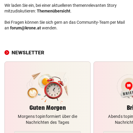
Wir laden Sie ein, bei einer aktuelleren themenrelevanten Story
mitzudiskutieren:
Themenübersicht
.
Bei Fragen können Sie sich gern an das Community-Team per Mail
an
forum@krone.at
wenden.
NEWSLETTER
Guten Morgen
Br
Morgens topinformiert über die
Abends topin
Nachrichten des Tages
Nachrich