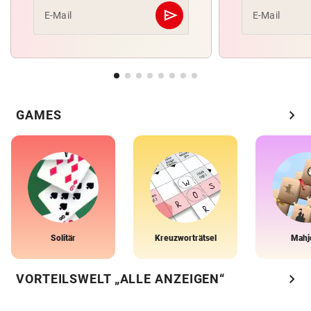
send
E-Mail
E-Mail
Abschicken
chevron_right
GAMES
Solitär
Kreuzworträtsel
Mahj
chevron_right
VORTEILSWELT „ALLE ANZEIGEN“