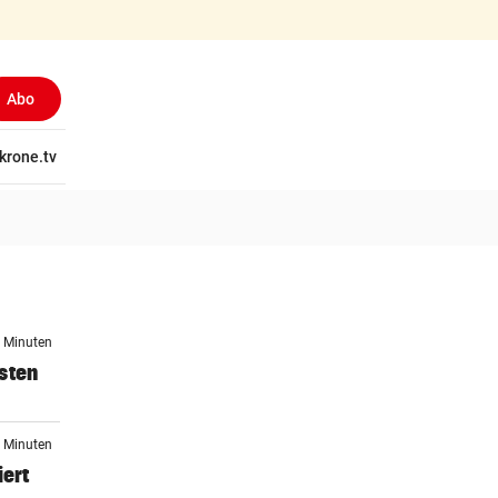
Abo
tschaft
krone.tv
Wissen
Gericht
Kolumnen
Freizeit
Reise
Ti
2 Minuten
sten
3 Minuten
iert