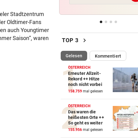
Österreichs Notfallplan
heler Stadtzentrum
MARTYRIUM IN WIEN
vor ein
der Oldtimer-Fans
Freundin über Jahre hinweg
ten auch Youngtimer
bedroht und missbraucht
immer Saison“, waren
chevron_right
TOP 3
DONNERSTAGS-SPECIAL
vor ein
Erleben Sie den Auftakt der 
(ausgewählt)
Gelesen
Kommentiert
Champions Tour!
ÖSTERREICH
Erneuter Allzeit-
HIT IN SALZBURG SCHULD
vor 
Rekord ++ Hitze
Ungewöhnlich! Warum Rapid
noch nicht vorbei
schon um 18 Uhr spielt
158.759
mal gelesen
ÖSTERREICH
Das waren die
heißesten Orte ++
So geht es weiter
155.956
mal gelesen