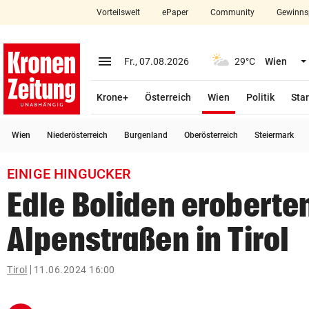
Vorteilswelt
ePaper
Community
Gewinns
close
Schließen
menu
Menü aufklappen
Fr., 07.08.2026
29°C
Wien
Abonnieren
(ausgewählt)
Krone+
Österreich
Wien
Politik
Star
account_circle
arrow_right
Anmelden
Wien
Niederösterreich
Burgenland
Oberösterreich
Steiermark
pin_drop
arrow_right
Bundesland auswäh
Wien
EINIGE HINGUCKER
bookmark
Merkliste
Edle Boliden eroberte
Alpenstraßen in Tirol
Suchbegriff
search
eingeben
Tirol
11.06.2024 16:00