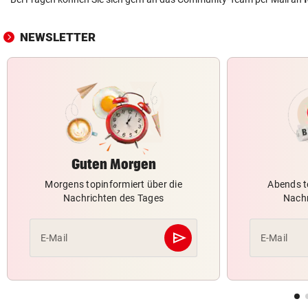
NEWSLETTER
Guten Morgen
Morgens topinformiert über die
Abends t
Nachrichten des Tages
Nachr
send
E-Mail
E-Mail
Abschicken