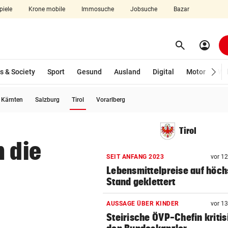
piele
Krone mobile
Immosuche
Jobsuche
Bazar
search
account_circle
Menü aufklappen
Suchen
s & Society
Sport
Gesund
Ausland
Digital
Motor
Wir
(ausgewählt)
Kärnten
Salzburg
Tirol
Vorarlberg
len
Tirol
n die
SEIT ANFANG 2023
vor 1
Lebensmittelpreise auf höch
Stand geklettert
AUSSAGE ÜBER KINDER
vor 1
Steirische ÖVP-Chefin kritis