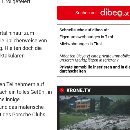
irol gefeiert.
Blutbad in Schule an
Suchen auf
DAS SAGEN DIE LESER
vor 3
Stocker-Sager: „Fettnäpfch
sondergleichen!“
Schnellsuche auf dibeo.at:
ertal hinauf zum
in neuem 
Eigentumswohnungen in Tirol
ie üblicherweise von
„IST NICHT SICHER“
vor 3
in neuem Tab ö
Mietwohnungen in Tirol
g. Hielten doch die
Kinderverbot in Studio: Viel 
pektakulären
Möchten Sie jetzt eine private Immobilie
für Betreiberin
unseren Marktplätzen inserieren?
Private Immobilie inserieren und in di
ERHÖHTE WERTE:
vor 3
in neuem Tab öffnen
durchschalten
Der nächste Badesee muss j
geschlossen werden
den Teilnehmern auf
KRONE.TV
h ein tolles Gefühl, in
SCHWIMM-EM IN PARIS
vor 3
ne innige
Halbfinal-Aus für Luca Karl 
 und das malerische
K.o.-Sprintbewerb
t des Porsche Clubs
„KANN DAS JEMAND ...“
vor ein