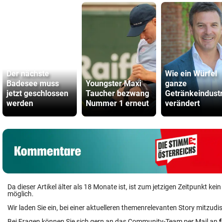
Der nächste
Wie ein Würfel
Badesee muss
Youngster Maxi
ganze
jetzt geschlossen
Taucher bezwang
Getränkeindustr
werden
Nummer 1 erneut
verändert
Da dieser Artikel älter als 18 Monate ist, ist zum jetzigen Zeitpunkt k
möglich.
Wir laden Sie ein, bei einer aktuelleren themenrelevanten Story mitzudi
Bei Fragen können Sie sich gern an das Community-Team per Mail an