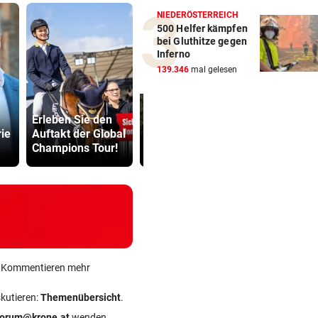
NIEDERÖSTERREICH
500 Helfer kämpfen
bei Gluthitze gegen
Inferno
139.346
mal gelesen
Erleben Sie den
Waldbrand in
Kinderverbo
ie
Auftakt der Global
Göriach konnte
Studio: Vie
Champions Tour!
gelöscht werden
für Betreib
ein Kommentieren mehr
skutieren:
Themenübersicht
.
forum@krone.at
wenden.