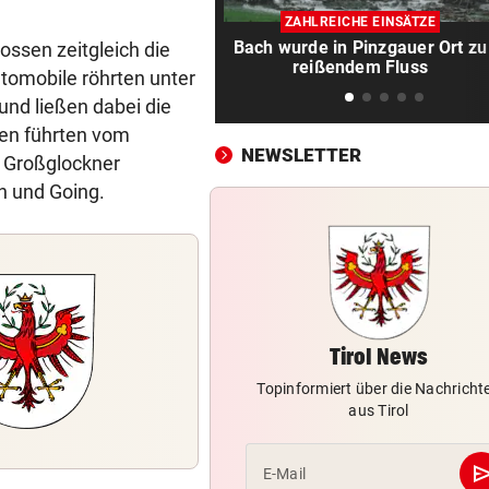
Insta-Video von Ski-Idol läs
ZAHLREICHE EINSÄTZE
Braathen ausflippen
Bach wurde in Pinzgauer Ort zu
ossen zeitgleich die
reißendem Fluss
utomobile röhrten unter
NA MAHLZEIT!
vor ein
Nordkorea empfiehlt Hundef
nd ließen dabei die
gegen die Hitze
en führten vom
NEWSLETTER
 Großglockner
MUTTER IM KRANKENHAUS
vor ein
n und Going.
Bub nach Pestizideinsatz in 
Türkei gestorben
HAND AUFS HERZ
vor ein
Würden Sie einen Politiker 
VON OIDA BIS CRINGE
vor ein
Tirol News
Warum sich Jugendwörter i
Topinformiert über die Nachricht
schneller verändern
aus Tirol
DIE EINZELNEN PHASEN
vor ein
se
E-Mail
Wenn das Wasser ausgeht: