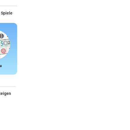
 Spiele
u
Snake
zeigen