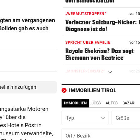
den Bundeskanzler
„WERMUTSTROPFEN“
vor 1
orgten am vergangenen
Verletzter Salzburg-Kicker: 
Boliden gab es auch
Diagnose ist da!
SPRICHT ÜBER FAMILIE
vor 1
Royale Ehekrise? Das sagt
Ehemann von Beatrice
„MONSTER-EINSATZ“
vor 2
Feuerwehr jagte „Vogelspin
am Spielplatz
uelle hinzufügen
IMMOBILIEN TIROL
PSG WARTET SCHON
vor 2
IMMOBILIEN
JOBS
AUTOS
BAZAR
WM-Held zeigt Sixpack – ver
stungsstarke Motoren
er Barcelona?
y“ über die
Typ
es Hotels Post in
AUCH GROSSELTERN TOT
vor 2
htmuseum verwandelte,
Thailand: Teenager richtete