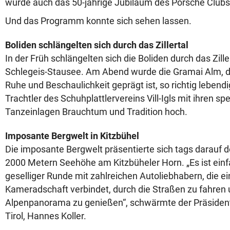
wurde auch das 50-jährige Jubiläum des Porsche Clubs T
Und das Programm konnte sich sehen lassen.
Boliden schlängelten sich durch das Zillertal
In der Früh schlängelten sich die Boliden durch das Zill
Schlegeis-Stausee. Am Abend wurde die Gramai Alm, d
Ruhe und Beschaulichkeit geprägt ist, so richtig lebendi
Trachtler des Schuhplattlervereins Vill-Igls mit ihren s
Tanzeinlagen Brauchtum und Tradition hoch.
Imposante Bergwelt in Kitzbühel
Die imposante Bergwelt präsentierte sich tags darauf 
2000 Metern Seehöhe am Kitzbüheler Horn. „Es ist einfac
geselliger Runde mit zahlreichen Autoliebhabern, die ei
Kameradschaft verbindet, durch die Straßen zu fahren
Alpenpanorama zu genießen“, schwärmte der Präsiden
Tirol, Hannes Koller.