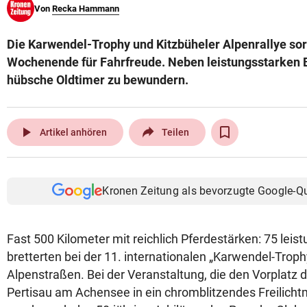
Von
Recka Hammann
© Krone Multimedia GmbH & Co KG 2026
Muthgasse 2, 1190 Wien
Die Karwendel-Trophy und Kitzbüheler Alpenrallye s
Wochenende für Fahrfreude. Neben leistungsstarken 
hübsche Oldtimer zu bewundern.
play_arrow
Artikel anhören
Teilen
Kronen Zeitung als bevorzugte Google-Q
Fast 500 Kilometer mit reichlich Pferdestärken: 75 lei
bretterten bei der 11. internationalen „Karwendel-Troph
Alpenstraßen. Bei der Veranstaltung, die den Vorplatz d
Pertisau am Achensee in ein chromblitzendes Freilic