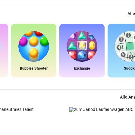
Alle
Bubbles Shooter
Exchange
Sudok
Alle An