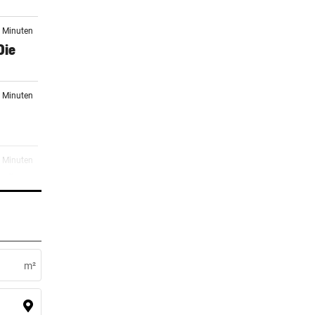
5 Minuten
Die
5 Minuten
5 Minuten
ne“
5 Minuten
lässt
m²
8 Minuten