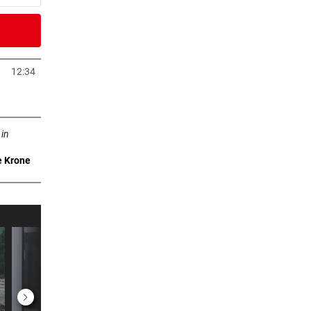
3 Minuten
en
12:34
Tab öffnen
4 Minuten
ffnen
Lob
 in
e Krone
4 Minuten
etzt
7 Minuten
im
er Stunde