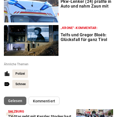
Pkw-Lenker (24) prallte in
Auto und nahm Zaun mit
„KRONE“-KOMMENTAR:
Telfs und Gregor Bloéb:
Glücksfall für ganz Tirol
Ähnliche Themen
Polizei
Schnee
(ausgewählt)
Gelesen
Kommentiert
SALZBURG
TV-Star geht mit Kanzler Stocker hart