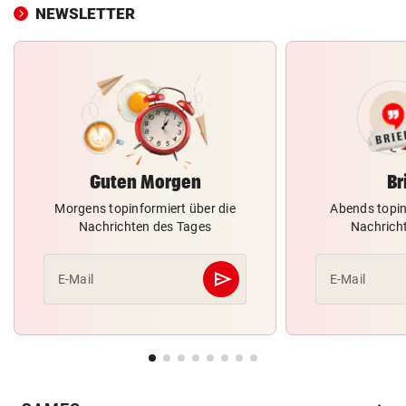
NEWSLETTER
Guten Morgen
Br
Morgens topinformiert über die
Abends topin
Nachrichten des Tages
Nachrich
send
E-Mail
E-Mail
Abschicken