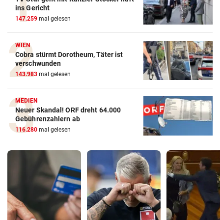
ins Gericht
147.259
mal gelesen
WIEN
Cobra stürmt Dorotheum, Täter ist
verschwunden
143.983
mal gelesen
MEDIEN
Neuer Skandal! ORF dreht 64.000
Gebührenzahlern ab
116.280
mal gelesen