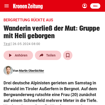
menu
account_circle
Navigation
Anmelden
Abo
close
Schließen
ein-/ausklappen
BERGRETTUNG RÜCKTE AUS
Abonnieren
Wanderin verließ der Mut: Gruppe
mit Heli geborgen
account_circle
arrow_right
Anmelden
Tirol
26.05.2024 08:00
pin_drop
arrow_right
Bundesland auswäh
Wien
play_arrow
Anhören
Teilen
bookmark
Merkliste
Von
Martin Oberbichler
Suchbegriff
search
Drei deutsche Alpinisten gerieten am Samstag in
eingeben
Ehrwald im Tiroler Außerfern in Bergnot. Auf dem
Bergwanderweg rutschte eine Frau (20) zunächst
auf einem Schneefeld mehrere Meter in die Tiefe.