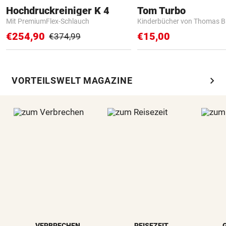
Hochdruckreiniger K 4
Tom Turbo
Mit PremiumFlex-Schlauch
Kinderbücher von Thomas B
€254,90
€15,00
€374,99
chevron_right
VORTEILSWELT MAGAZINE
VERBRECHEN
REISEZEIT