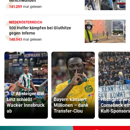
verschwunden
141.259
mal gelesen
NIEDERÖSTERREICH
500 Helfer kämpfen bei Gluthitze
gegen Inferno
140.543
mal gelesen
3:0! Absteiger BW
Linz schießt
Bayern kassiert
Hochgefühle 
Wacker Innsbruck
Millionen – dank
Comeback ei
ab
Transfer-Clou
Kult-Sponsor