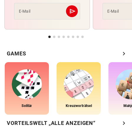
send
E-Mail
E-Mail
Abschicken
chevron_right
GAMES
Solitär
Kreuzworträtsel
Mahj
chevron_right
VORTEILSWELT „ALLE ANZEIGEN“