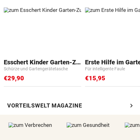
Esschert Kinder Garten-Zubehör
Erste Hilfe im Gart
Schürze und Gartengerätetasche
Für intelligente Faule
€29,90
€15,95
chevron_right
VORTEILSWELT MAGAZINE