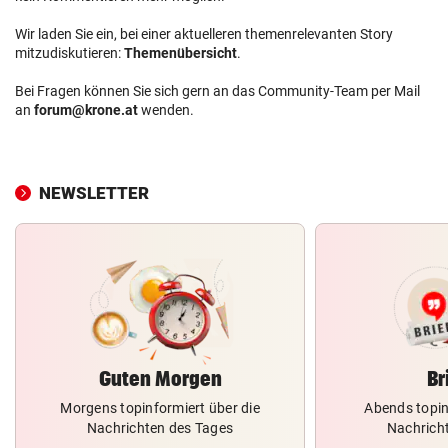
Wir laden Sie ein, bei einer aktuelleren themenrelevanten Story
mitzudiskutieren:
Themenübersicht
.
Bei Fragen können Sie sich gern an das Community-Team per Mail
an
forum@krone.at
wenden.
NEWSLETTER
Guten Morgen
Br
Morgens topinformiert über die
Abends topin
Nachrichten des Tages
Nachrich