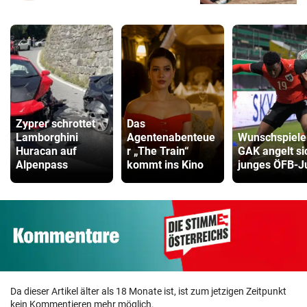
Zyprer schrottet
Das
Lamborghini
Agentenabenteue
Wunschspiele
Huracan auf
r „The Train“
GAK angelt si
Alpenpass
kommt ins Kino
junges ÖFB-J
Da dieser Artikel älter als 18 Monate ist, ist zum jetzigen Zeitpunkt
kein Kommentieren mehr möglich.