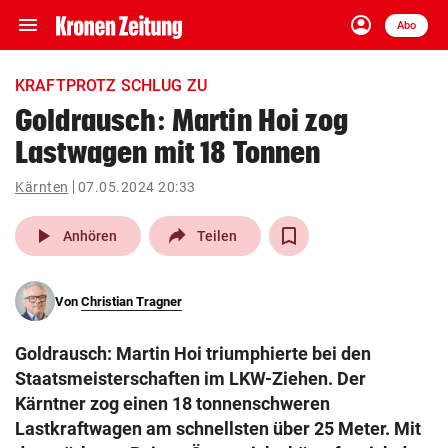
menu
account_circle
Navigation
Anmelden
Abo
close
Schließen
ein-/ausklappen
KRAFTPROTZ SCHLUG ZU
Abonnieren
Goldrausch: Martin Hoi zog
Lastwagen mit 18 Tonnen
account_circle
arrow_right
Anmelden
Kärnten
07.05.2024 20:33
pin_drop
arrow_right
Bundesland auswäh
Wien
play_arrow
Anhören
Teilen
bookmark
Merkliste
Von
Christian Tragner
Suchbegriff
search
Goldrausch: Martin Hoi triumphierte bei den
eingeben
Staatsmeisterschaften im LKW-Ziehen. Der
Kärntner zog einen 18 tonnenschweren
Lastkraftwagen am schnellsten über 25 Meter. Mit