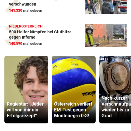
verschwunden
141.330
mal gelesen
NIEDERÖSTERREICH
500 Helfer kämpfen bei Gluthitze
gegen Inferno
140.590
mal gelesen
Nach kurzer
Regiestar: „Jeder
Österreich verliert
Verschnaufp
will von mir ein
EM-Test gegen
wieder bis zu
Erfolgsrezept“
Montenegro 0:3!
Grad