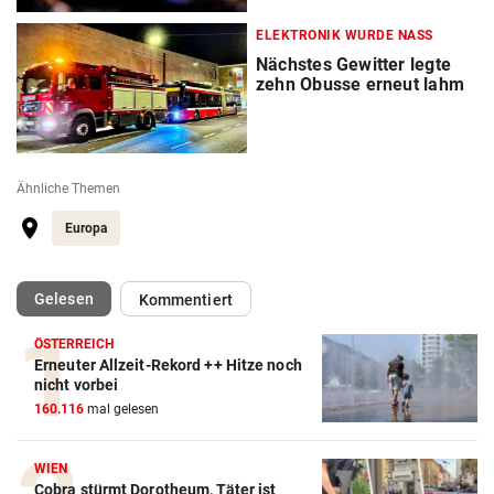
ELEKTRONIK WURDE NASS
Nächstes Gewitter legte
zehn Obusse erneut lahm
Ähnliche Themen
Europa
(ausgewählt)
Gelesen
Kommentiert
ÖSTERREICH
Erneuter Allzeit-Rekord ++ Hitze noch
nicht vorbei
160.116
mal gelesen
WIEN
Cobra stürmt Dorotheum, Täter ist