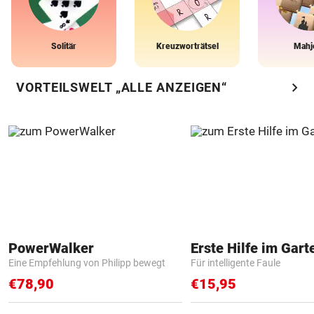
Solitär
Kreuzworträtsel
Mahj
chevron_right
VORTEILSWELT „ALLE ANZEIGEN“
PowerWalker
Erste Hilfe im Gart
Eine Empfehlung von Philipp bewegt
Für intelligente Faule
€78,90
€15,95