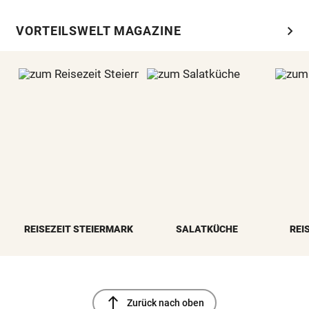
chevron_right
VORTEILSWELT MAGAZINE
REISEZEIT STEIERMARK
SALATKÜCHE
REI
north
Zurück nach oben