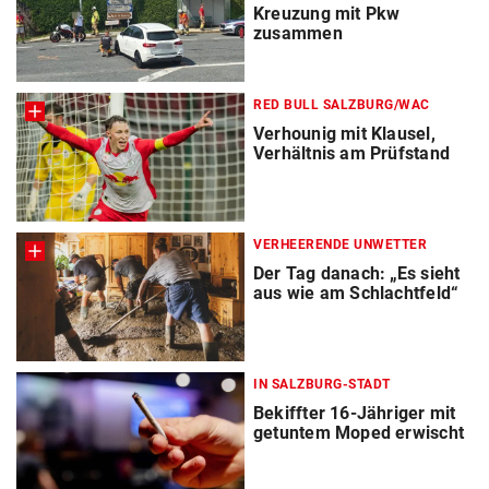
Kreuzung mit Pkw
zusammen
RED BULL SALZBURG/WAC
Verhounig mit Klausel,
Verhältnis am Prüfstand
VERHEERENDE UNWETTER
Der Tag danach: „Es sieht
aus wie am Schlachtfeld“
IN SALZBURG-STADT
Bekiffter 16-Jähriger mit
getuntem Moped erwischt