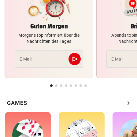
Guten Morgen
Br
Morgens topinformiert über die
Abends topin
Nachrichten des Tages
Nachrich
send
E-Mail
E-Mail
Abschicken
chevron_right
GAMES