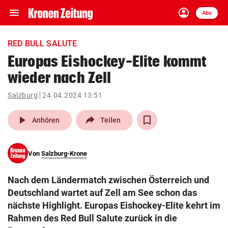
menu
account_circle
Navigation
Anmelden
Abo
close
Schließen
ein-/ausklappen
RED BULL SALUTE
Abonnieren
Europas Eishockey-Elite kommt
wieder nach Zell
account_circle
arrow_right
Anmelden
Salzburg
24.04.2024 13:51
pin_drop
arrow_right
Bundesland auswäh
Wien
play_arrow
Anhören
Teilen
bookmark
Merkliste
Von
Salzburg-Krone
Suchbegriff
search
Nach dem Ländermatch zwischen Österreich und
eingeben
Deutschland wartet auf Zell am See schon das
nächste Highlight. Europas Eishockey-Elite kehrt im
Rahmen des Red Bull Salute zurück in die