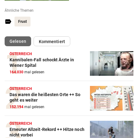
Ähnliche Themen
Frust
(ausgewählt)
Gelesen
Kommentiert
ÖSTERREICH
Kannibalen-Fall schockt Ärzte in
Wiener Spital
164.030
mal gelesen
ÖSTERREICH
Das waren die heißesten Orte ++ So
geht es weiter
152.194
mal gelesen
Action-Cam Vergleich
ÖSTERREICH
Erneuter Allzeit-Rekord ++ Hitze noch
ZUM VERGLEICH
nicht vorbei