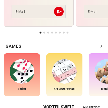
send
E-Mail
E-Mail
Abschicken
chevron_right
GAMES
Solitär
Kreuzworträtsel
Mahj
VORTEILSWELT
Alle Anzeigen