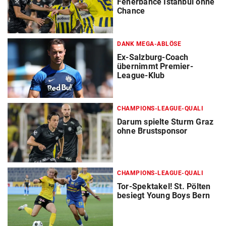
Fenerbahce Istanbul ohne
Chance
DANK MEGA-ABLÖSE
Ex-Salzburg-Coach
übernimmt Premier-
League-Klub
CHAMPIONS-LEAGUE-QUALI
Darum spielte Sturm Graz
ohne Brustsponsor
CHAMPIONS-LEAGUE-QUALI
Tor-Spektakel! St. Pölten
besiegt Young Boys Bern