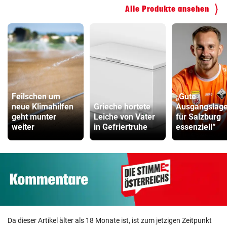
Alle Produkte ansehen
ZUM VERGLEICH
Hoverboard Vergleich
ZUM VERGLEICH
Kinderfahrrad Vergleich
ZUM VERGLEICH
Feilschen um
„Gute
neue Klimahilfen
Grieche hortete
Ausgangslage 
geht munter
Leiche von Vater
für Salzburg
weiter
in Gefriertruhe
essenziell“
Da dieser Artikel älter als 18 Monate ist, ist zum jetzigen Zeitpunkt