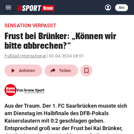
menu
account_circle
Navigation
Anmelden
Abo
close
Schließen
ein-/ausklappen
SENSATION VERPASST
Abonnieren
Frust bei Brünker: „Können wir
bitte abbrechen?“
account_circle
arrow_right
Anmelden
Fußball International
03.04.2024 08:01
pin_drop
arrow_right
Bundesland auswäh
Wien
play_arrow
Anhören
Teilen
bookmark
Merkliste
Von
krone Sport
Suchbegriff
search
Aus der Traum. Der 1. FC Saarbrücken musste sich
eingeben
am Dienstag im Halbfinale des DFB-Pokals
Kaiserslautern mit 0:2 geschlagen geben.
Entsprechend groß war der Frust bei Kai Brünker,