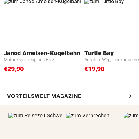
Janod Ameisen-Kugelbahn
Turtle Bay
Motorikspielzeug aus Holz
Aus dem Weg, hier kommen w
€29,90
€19,90
chevron_right
VORTEILSWELT MAGAZINE