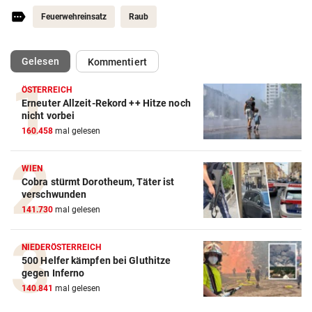
Feuerwehreinsatz
Raub
(ausgewählt)
Gelesen
Kommentiert
ÖSTERREICH
Erneuter Allzeit-Rekord ++ Hitze noch
nicht vorbei
160.458
mal gelesen
WIEN
Cobra stürmt Dorotheum, Täter ist
verschwunden
141.730
mal gelesen
NIEDERÖSTERREICH
500 Helfer kämpfen bei Gluthitze
gegen Inferno
140.841
mal gelesen