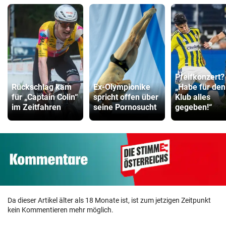
Pfeifkonzert?
Rückschlag kam
Ex-Olympionike
„Habe für den
für „Captain Colin“
spricht offen über
Klub alles
im Zeitfahren
seine Pornosucht
gegeben!“
Da dieser Artikel älter als 18 Monate ist, ist zum jetzigen Zeitpunkt
kein Kommentieren mehr möglich.