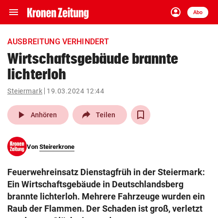
menu
account_circle
Navigation
Anmelden
Abo
close
Schließen
ein-/ausklappen
AUSBREITUNG VERHINDERT
Abonnieren
Wirtschaftsgebäude brannte
lichterloh
account_circle
arrow_right
Anmelden
Steiermark
19.03.2024 12:44
pin_drop
arrow_right
Bundesland auswäh
Wien
play_arrow
Anhören
Teilen
bookmark
Merkliste
Von
Steirerkrone
Suchbegriff
search
Feuerwehreinsatz Dienstagfrüh in der Steiermark:
eingeben
Ein Wirtschaftsgebäude in Deutschlandsberg
brannte lichterloh. Mehrere Fahrzeuge wurden ein
Raub der Flammen. Der Schaden ist groß, verletzt