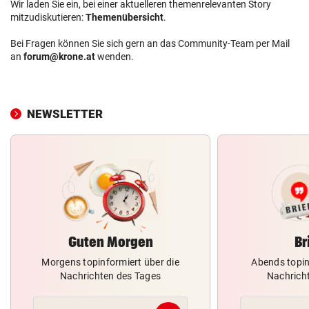
Wir laden Sie ein, bei einer aktuelleren themenrelevanten Story
mitzudiskutieren:
Themenübersicht
.
Bei Fragen können Sie sich gern an das Community-Team per Mail
an
forum@krone.at
wenden.
NEWSLETTER
Guten Morgen
Br
Morgens topinformiert über die
Abends topin
Nachrichten des Tages
Nachrich