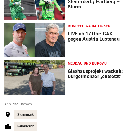
Steirerderby Hartberg –
Sturm
BUNDESLIGA IM TICKER
LIVE ab 17 Uhr: GAK
gegen Austria Lustenau
NEUDAU UND BURGAU
Glashausprojekt wackelt:
Bürgermeister „entsetzt“
Ähnliche Themen
Steiermark
Feuerwehr