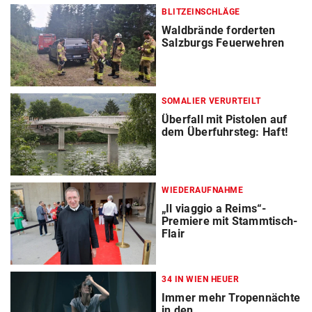
BLITZEINSCHLÄGE
Waldbrände forderten
Salzburgs Feuerwehren
SOMALIER VERURTEILT
Überfall mit Pistolen auf
dem Überfuhrsteg: Haft!
WIEDERAUFNAHME
„Il viaggio a Reims“-
Premiere mit Stammtisch-
Flair
34 IN WIEN HEUER
Immer mehr Tropennächte
in den