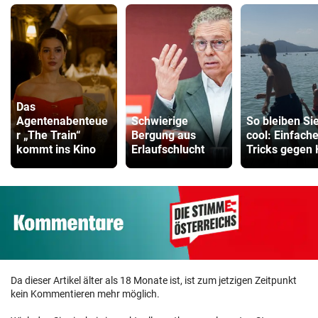
Das
Agentenabenteue
Schwierige
So bleiben Si
r „The Train“
Bergung aus
cool: Einfach
kommt ins Kino
Erlaufschlucht
Tricks gegen 
Da dieser Artikel älter als 18 Monate ist, ist zum jetzigen Zeitpunkt
kein Kommentieren mehr möglich.