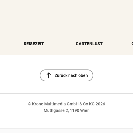
REISEZEIT
GARTENLUST
north
Zurück nach oben
© Krone Multimedia GmbH & Co KG 2026
Muthgasse 2, 1190 Wien
NaN%