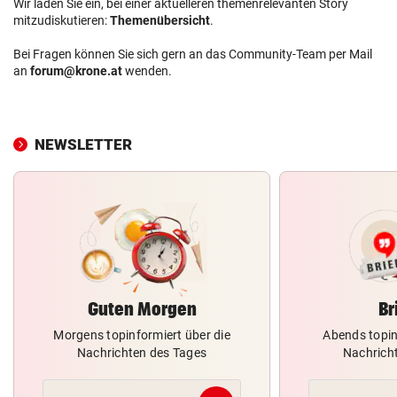
Wir laden Sie ein, bei einer aktuelleren themenrelevanten Story
mitzudiskutieren:
Themenübersicht
.
Bei Fragen können Sie sich gern an das Community-Team per Mail
an
forum@krone.at
wenden.
NEWSLETTER
Guten Morgen
Br
Morgens topinformiert über die
Abends topin
Nachrichten des Tages
Nachrich