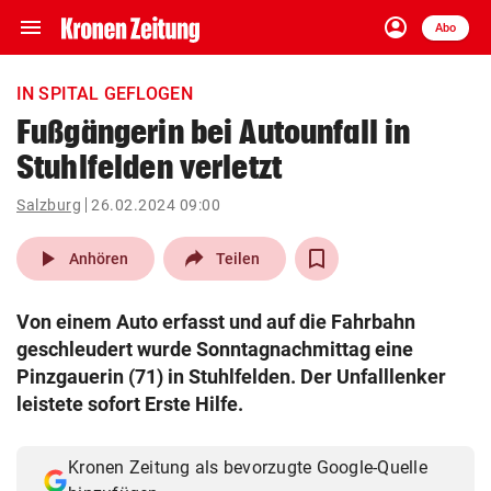
menu
account_circle
Navigation
Anmelden
Abo
close
Schließen
ein-/ausklappen
IN SPITAL GEFLOGEN
Abonnieren
Fußgängerin bei Autounfall in
Stuhlfelden verletzt
account_circle
arrow_right
Anmelden
Salzburg
26.02.2024 09:00
pin_drop
arrow_right
Bundesland auswäh
Wien
play_arrow
Anhören
Teilen
bookmark
Merkliste
Von einem Auto erfasst und auf die Fahrbahn
geschleudert wurde Sonntagnachmittag eine
Suchbegriff
Pinzgauerin (71) in Stuhlfelden. Der Unfalllenker
search
eingeben
leistete sofort Erste Hilfe.
Kronen Zeitung als bevorzugte Google-Quelle