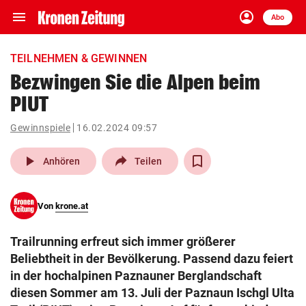
menu
account_circle
Navigation
Anmelden
Abo
close
Schließen
ein-/ausklappen
TEILNEHMEN & GEWINNEN
Abonnieren
Bezwingen Sie die Alpen beim
PIUT
account_circle
arrow_right
Anmelden
Gewinnspiele
16.02.2024 09:57
pin_drop
arrow_right
Bundesland auswäh
Wien
play_arrow
Anhören
Teilen
bookmark
Merkliste
Von
krone.at
Suchbegriff
search
Trailrunning erfreut sich immer größerer
eingeben
Beliebtheit in der Bevölkerung. Passend dazu feiert
in der hochalpinen Paznauner Berglandschaft
diesen Sommer am 13. Juli der Paznaun Ischgl Ulta