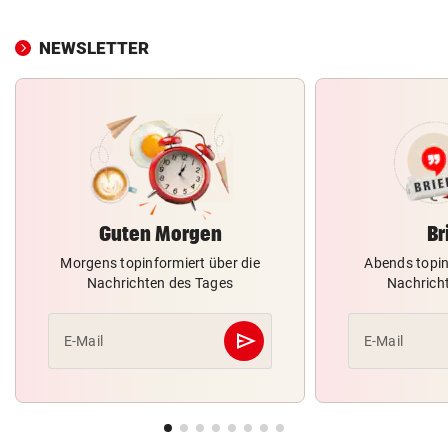
NEWSLETTER
Guten Morgen
Br
Morgens topinformiert über die
Abends topin
Nachrichten des Tages
Nachrich
send
E-Mail
E-Mail
Abschicken