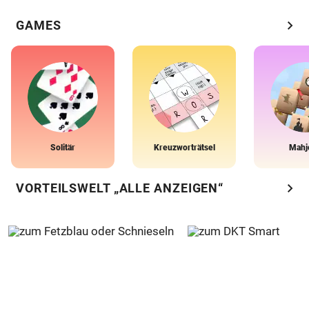
chevron_right
GAMES
Solitär
Kreuzworträtsel
Mahj
chevron_right
VORTEILSWELT „ALLE ANZEIGEN“