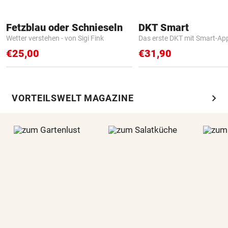
Fetzblau oder Schnieseln
DKT Smart
Wetter verstehen - von Sigi Fink
Das erste DKT mit Smart-Ap
€25,00
€31,90
chevron_right
VORTEILSWELT MAGAZINE