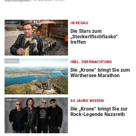
Gesponsert
IN REGAU
Die Stars zum
„Steckerlfischfiasko“
treffen
Gesponsert
INKL. ÜBERNACHTUNG
Die „Krone“ bringt Sie zum
Wörthersee Marathon
Gesponsert
50 JAHRE WIESEN
Die „Krone“ bringt Sie zur
Rock-Legende Nazareth