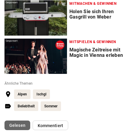
Gesponsert
MITMACHEN & GEWINNEN
Holen Sie sich Ihren
Gasgrill von Weber
Gesponsert
MITSPIELEN & GEWINNEN
Magische Zeitreise mit
Magic in Vienna erleben
Ähnliche Themen
Alpen
Ischgl
Beliebtheit
Sommer
(ausgewählt)
Gelesen
Kommentiert