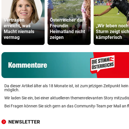
Vertrauen
Österreicher darf
erreicht, was
Freundin
„Wir leben noch
Macht niemals
Heimatland nicht
Sturm zeigt sic
vermag
zeigen
kämpferisch
Da dieser Artikel älter als 18 Monate ist, ist zum jetzigen Zeitpunkt k
möglich.
Wir laden Sie ein, bei einer aktuelleren themenrelevanten Story mitzudi
Bei Fragen können Sie sich gern an das Community-Team per Mail an
NEWSLETTER