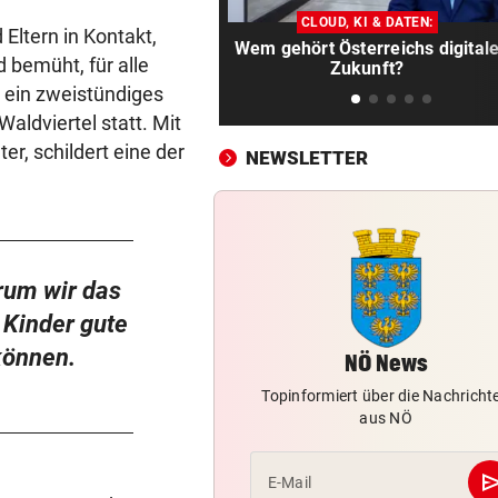
Warum zahlt Versicherung n
CLOUD, KI & DATEN:
Stiegensturz nicht?
 Eltern in Kontakt,
Wem gehört Österreichs digital
d bemüht, für alle
Zukunft?
KRITIK REISST NICHT AB
vor ein
d ein zweistündiges
Getöteter Kater: „Freispruch 
aldviertel statt. Mit
fatales Zeichen“
er, schildert eine der
NEWSLETTER
NACH AMTSHANDLUNG:
vor ein
Polizist belästigte Frau mit 
Nachrichten
REKORDSOMMER IN Ö
vor ein
arum wir das
Hitze, Brände, Unwetter:
 Kinder gute
Einsatzkräfte gefordert!
können.
NÖ News
BRISANTE ERMITTLUNGEN
vor ein
Topinformiert über die Nachricht
Tragödie! Brasilien-Talent fä
aus NÖ
84-Jährigen tot
se
E-Mail
LÄNDLE-HEIMKEHRER
vor 