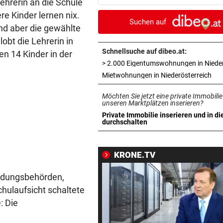
hrerin an die Schule
„Krone“-Fest 2026!
e Kinder lernen nix.
Suchen auf
nd aber die gewählte
ÖFB-KICKER ALS ERSATZ
vor 3
lobt die Lehrerin in
In Saalfelden erwartet! Ilzer
vor RB-Wechsel
Schnellsuche auf dibeo.at:
en 14 Kinder in der
„FREMDE MÄCHTE“
vor ein
in 
Mietwohnungen in Niederösterreich
Dobrindt: Drohnen-Vorfall is
Möchten Sie jetzt eine private Immobilie
„Anschlagsszenario“
unseren Marktplätzen inserieren?
Private Immobilie inserieren und in di
DRAMA IM HOCHGEBIRGE
vor ein
in neuem Tab öffnen
durchschalten
Alpinist stürzt vor Augen der
Begleiterin ab – tot
KRONE.TV
FOLGEN DER HITZE
vor ein
Bildungsbehörden,
Rehe verendeten bei Versuc
Kanal zu trinken
hulaufsicht schaltete
: Die
NEUE VERTRAGSFALLEN
vor ein