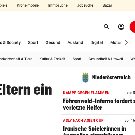
piele
Krone mobile
Immosuche
Jobsuche
Bazar
search
account_circle
Menü aufklappen
Suchen
s & Society
Sport
Gesund
Ausland
Digital
Motor
Wir
ndwirtschaft & Tiere
Kultur & Freizeit
Sport
Gesundheit & Umwelt
We
len
Niederösterreich
Eltern ein
KAMPF GEGEN FLAMMEN
vor 
Föhrenwald-Inferno fordert 
verletzte Helfer
ASLY NACH ASIEN CUP
vor 1
Iranische Spielerinnen in