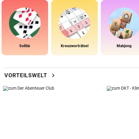
Solitär
Kreuzworträtsel
Mahjong
chevron_right
VORTEILSWELT