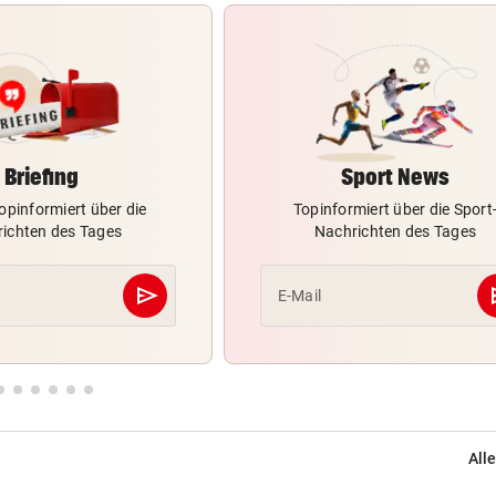
Briefing
Sport News
opinformiert über die
Topinformiert über die Sport
ichten des Tages
Nachrichten des Tages
send
s
E-Mail
Abschicken
Alle