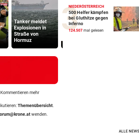
NIEDERÖSTERREICH
500 Helfer kämpfen
bei Gluthitze gegen
Tanker meldet
In Saalfelden
Abhöraffär
Inferno
!“
Explosionen in
erwartet! Ilzer-
Ermittlung
124.507
mal gelesen
h
Straße von
Star vor RB-
gegen ORF
Hormuz
Wechsel
Stiftungsra
ein Kommentieren mehr
skutieren:
Themenübersicht
.
forum@krone.at
wenden.
ALLE NEWS