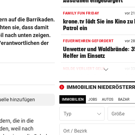
Australien eingebürgert
FAMILY FUN FRIDAY
vor 2
ern auf die Barrikaden.
krone.tv lädt Sie ins Kino zu
chten sie, dass damit
Patrol ein
l nach unten zeigen.
FEUERWEHREN GEFORDERT
vor 2
Verantwortlichen der
Unwetter und Waldbrände: 3
Helfer im Einsatz
NOLDE VERLIERT GELB
vor 3
„Captain Colin“ liegt nach R
drei auf der Lauer
IMMOBILIEN NIEDERÖSTERR
MEHRERE RISIKOGRUPPEN
vor 3
uelle hinzufügen
IMMOBILIEN
JOBS
AUTOS
BAZAR
Davon hängt es ab, wie gefäh
die Hitze wird
Typ
ern, die in die
KEINE TICKETS NÖTIG
den, weil nach
Feiern Sie den Sommer am L