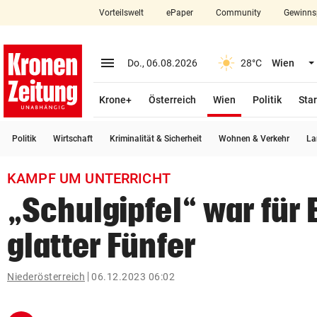
Vorteilswelt
ePaper
Community
Gewinns
close
Schließen
menu
Menü aufklappen
Do., 06.08.2026
28°C
Wien
Abonnieren
(ausgewählt)
Krone+
Österreich
Wien
Politik
Star
account_circle
arrow_right
Anmelden
Politik
Wirtschaft
Kriminalität & Sicherheit
Wohnen & Verkehr
La
pin_drop
arrow_right
Bundesland auswäh
Wien
KAMPF UM UNTERRICHT
bookmark
Merkliste
„Schulgipfel“ war für 
glatter Fünfer
Suchbegriff
search
eingeben
Niederösterreich
06.12.2023 06:02