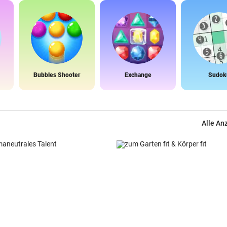
Bubbles Shooter
Exchange
Sudok
Alle An