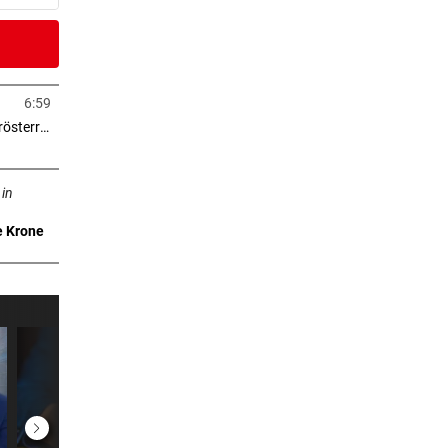
8 Minuten
-Star
6:59
in neuem Tab öffnen
> 2.000 Eigentumswohnungen in Niederösterreich
er Stunde
neuem Tab öffnen
t
 in
e Krone
er Stunde
er Stunde
h, aus
er Stunde