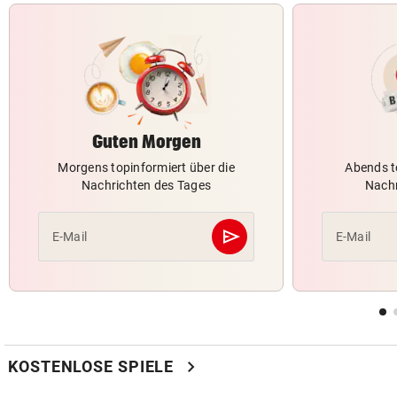
Guten Morgen
Morgens topinformiert über die
Abends t
Nachrichten des Tages
Nachr
send
E-Mail
E-Mail
Abschicken
chevron_right
KOSTENLOSE SPIELE