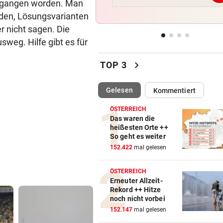
gegangen worden. Man
Böckle geht gern baden,
orden, Lösungsvarianten
allerdings nur im See
r nicht sagen. Die
34 IN WIEN HEUER
vor 
sweg. Hilfe gibt es für
Immer mehr Tropennächte i
chevron_right
Landeshauptstädten
TOP 3
WARUM WAR MANN DABEI?
vor 
(ausgewählt)
Gelesen
Kommentiert
BH-Causa bei Frauen-Tour: K
an Kontrollen
ÖSTERREICH
Das waren die
heißesten Orte ++
DANIEL TSCHOFENIG
vor 
So geht es weiter
Früher Sommer-Start: „Endl
152.422
mal gelesen
verletzungsfrei!“
ÖSTERREICH
Erneuter Allzeit-
Rekord ++ Hitze
noch nicht vorbei
152.147
mal gelesen