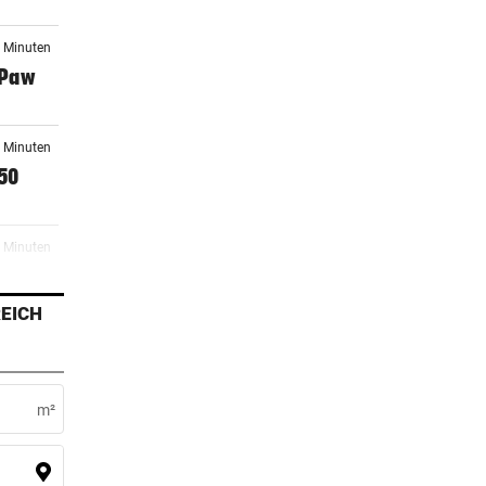
1 Minuten
 Paw
8 Minuten
50
3 Minuten
ang
EICH
5 Minuten
rlich
m²
inzer