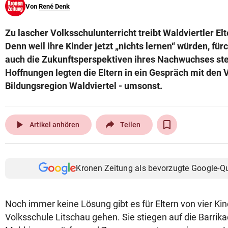
Von
René Denk
© Krone Multimedia GmbH & Co KG 2026
Muthgasse 2, 1190 Wien
Zu lascher Volksschulunterricht treibt Waldviertler Elt
Denn weil ihre Kinder jetzt „nichts lernen“ würden, für
auch die Zukunftsperspektiven ihres Nachwuchses stei
Hoffnungen legten die Eltern in ein Gespräch mit den 
Bildungsregion Waldviertel - umsonst.
play_arrow
Artikel anhören
Teilen
Kronen Zeitung als bevorzugte Google-Q
Noch immer keine Lösung gibt es für Eltern von vier Kind
Volksschule Litschau gehen. Sie stiegen auf die Barrika