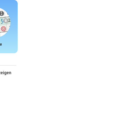
u
Snake
zeigen