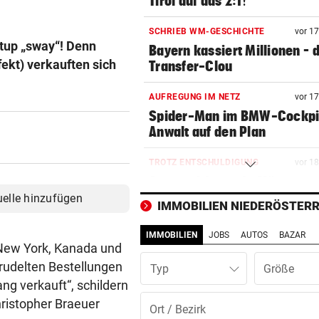
Tirol auf das 2:1!
SCHRIEB WM-GESCHICHTE
vor 1
rtup „sway“! Denn
Bayern kassiert Millionen – 
ekt) verkauften sich
Transfer-Clou
AUFREGUNG IM NETZ
vor 1
Spider-Man im BMW-Cockpit
Anwalt auf den Plan
TROTZ ENTSCHULDIGUNG
vor 1
Sager wirkt nach: Mütter-
Aufstand gegen Kanzler
uelle hinzufügen
IMMOBILIEN NIEDERÖSTERR
SCHLÜSSEL IM PKW
vor 2
IMMOBILIEN
JOBS
AUTOS
BAZAR
Dreijähriger Bub wurde aus
 New York, Kanada und
heißem Auto gerettet
rudelten Bestellungen
Typ
ng verkauft“, schildern
„BACKROOMS“
vor 4
ristopher Braeuer
Regiestar: „Jeder will von mi