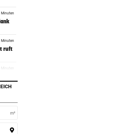
7 Minuten
dank
7 Minuten
 ruft
8 Minuten
EICH
3 Minuten
m²
2 Minuten
r ein