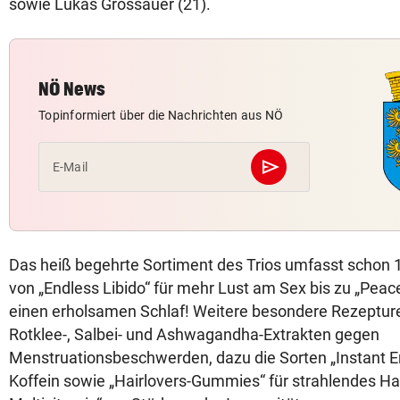
sowie Lukas Grossauer (21).
NÖ News
Topinformiert über die Nachrichten aus NÖ
send
E-Mail
Abschicken
Das heiß begehrte Sortiment des Trios umfasst schon 
von „Endless Libido“ für mehr Lust am Sex bis zu „Peace
einen erholsamen Schlaf! Weitere besondere Rezeptur
Rotklee-, Salbei- und Ashwagandha-Extrakten gegen
Menstruationsbeschwerden, dazu die Sorten „Instant E
Koffein sowie „Hairlovers-Gummies“ für strahlendes Ha