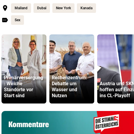
Mailand
Dubai
New York
Kanada
Sex
Primärversorgung
Rechenzentrum:
: Welche
Debatte um
Austria und SK
Standorte vor
Wasser und
hoffen auf Einz
Start sind
Nutzen
ins CL-Playoff