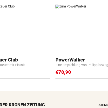
uer Club
PowerWalker
nteuer mit Piatnik
Eine Empfehlung von Philipp beweg
€78,90
DER KRONEN ZEITUNG
Alle M