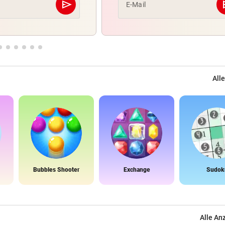
send
s
E-Mail
Abschicken
Alle
Bubbles Shooter
Exchange
Sudok
Alle An