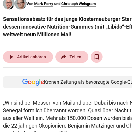
Von
Mark Perry
und
Christoph Weisgram
© Krone Multimedia GmbH & Co KG 2026
Muthgasse 2, 1190 Wien
Sensationsabsatz für das junge Klosterneuburger Sta
dessen innovative Nutrition-Gummies (mit „Libido“-Eff
weltweit neun Millionen Mal!
play_arrow
Artikel anhören
Teilen
Kronen Zeitung als bevorzugte Google-Q
„Wir sind bei Messen von Mailand über Dubai bis nach
Senegal förmlich überrannt worden. Quasi über Nacht t
aus aller Welt ein. Mehr als 150.000 Dosen wurden bisla
die 22-jährigen Ökopioniere Benjamin Matzinger und Ch