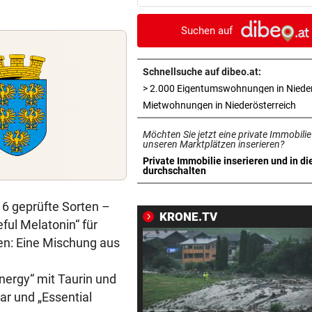
Erfolgsrezept“
Suchen auf
BEI WOLFURTTROPHY
vor ein
Lokalmatadorin und Tirol-
Youngster mit Sensation
Schnellsuche auf dibeo.at:
IN PARIS VERHAFTET
vor ein
in 
Mietwohnungen in Niederösterreich
Steirer (68) hatte zehn Kilo
Möchten Sie jetzt eine private Immobilie
Kokain im Koffer
unseren Marktplätzen inserieren?
Private Immobilie inserieren und in di
EU-MANDATAR ZU CEUTA
vor ein
in neuem Tab öffnen
durchschalten
„Etwas wie 2015 wird Europa
mehr passieren!“
16 geprüfte Sorten –
KRONE.TV
ful Melatonin“ für
WETTER IN ÖSTERREICH
vor ein
en: Eine Mischung aus
Hier kann es heute Nacht
ordentlich gewittern
nergy“ mit Taurin und
ar und „Essential
RED BULL SALZBURG/WAC
vor 