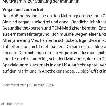
Multivitamin“ zur Stärkung der Immunität.
Vegan und zuckerfrei
Das Außergewöhnliche an den Nahrungsergänzungs-G
Sie sind vegan, zuckerfrei und ohne künstliche Inhaltsst
Gesundheitsexperten und TCM-Mediziner beraten. Ents
aus ernstem Hintergrund. „Ich musste wegen einer Er
Alter jahrelang Medikamente schlucken. Irgendwann ko
Tabletten aber nicht mehr sehen. Da kam mir die Idee au
bessere Darreichungsform zu verpacken, die man leich
und die auch schmeckt“, schildert Matzinger, der den T
Spezialgummis erstmals in den USA aufschnappte. Verf
auf den Markt und in Apothekenshops. „Libido“-Effekt ink
Niederösterreich
16.10.2023 06:02
Ähnliche Themen