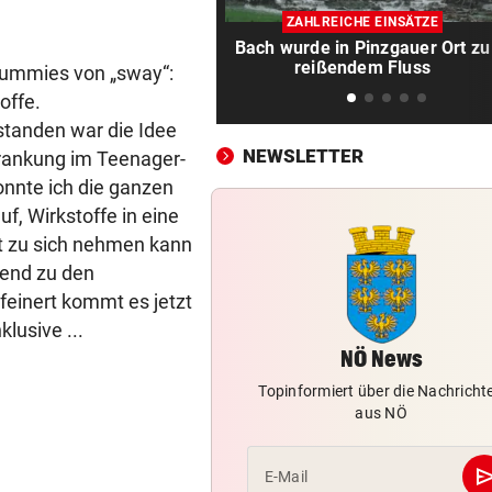
Verhounig mit Klausel, Verhä
ZAHLREICHE EINSÄTZE
am Prüfstand
Bach wurde in Pinzgauer Ort zu
reißendem Fluss
ummies von „sway“:
VARIABLE OFFENSIVE
vor 
offe.
Rapids System? „Lassen de
Jungs alle Freiheiten!“
tanden war die Idee
NEWSLETTER
krankung im Teenager-
SZENE SETZT SICH FEST
vor 
nnte ich die ganzen
Drogenhandel explodiert im
f, Wirkstoffe in eine
Wiener Bezirk Mariahilf
t zu sich nehmen kann
rend zu den
KEIN ANTI-IRAN-PAKT
vor 
einert kommt es jetzt
Diese drei Länder schlossen
lusive ...
Militär-Bündnis
NÖ News
TOUR DE FRANCE – DAMEN
vor 
Topinformiert über die Nachricht
Polin Niewiadoma triumphie
aus NÖ
Mont Ventoux
se
E-Mail
BIS ZU 10.000 EURO
vor 