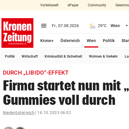
Vorteilswelt
ePaper
Community
Gewinns
close
Schließen
menu
Menü aufklappen
Fr., 07.08.2026
29°C
Wien
Abonnieren
(ausgewählt)
Krone+
Österreich
Wien
Politik
Star
account_circle
arrow_right
Anmelden
Politik
Wirtschaft
Kriminalität & Sicherheit
Wohnen & Verkehr
La
pin_drop
arrow_right
Bundesland auswäh
Wien
DURCH „LIBIDO“-EFFEKT
bookmark
Merkliste
Firma startet nun mit 
Gummies voll durch
Suchbegriff
search
eingeben
Niederösterreich
16.10.2023 06:02