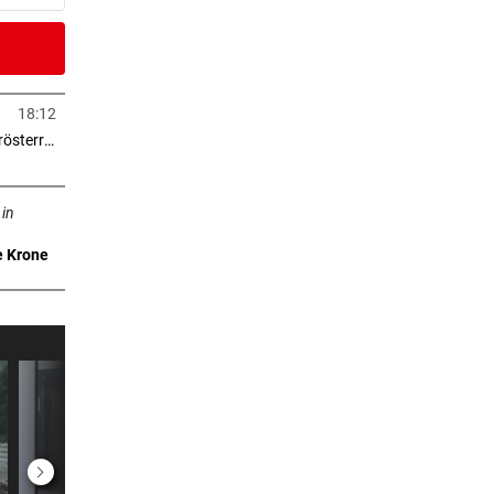
er Stunde
18:12
in neuem Tab öffnen
> 2.000 Eigentumswohnungen in Niederösterreich
er Stunde
neuem Tab öffnen
gramm
 in
e Krone
er Stunde
 nicht
er Stunde
2 Stunden