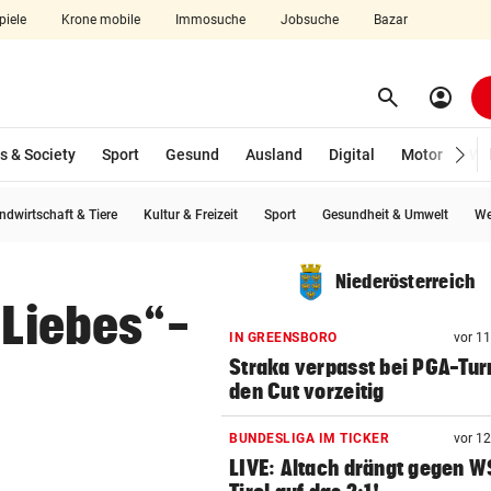
piele
Krone mobile
Immosuche
Jobsuche
Bazar
search
account_circle
Menü aufklappen
Suchen
s & Society
Sport
Gesund
Ausland
Digital
Motor
Wir
ndwirtschaft & Tiere
Kultur & Freizeit
Sport
Gesundheit & Umwelt
We
len
Niederösterreich
„Liebes“-
IN GREENSBORO
vor 1
Straka verpasst bei PGA-Tur
den Cut vorzeitig
BUNDESLIGA IM TICKER
vor 1
LIVE: Altach drängt gegen 