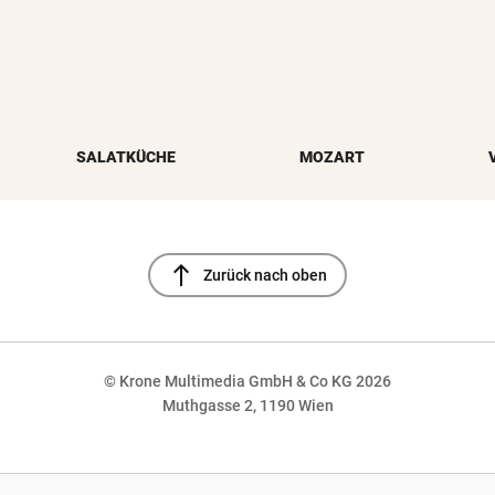
SALATKÜCHE
MOZART
north
Zurück nach oben
© Krone Multimedia GmbH & Co KG 2026
Muthgasse 2, 1190 Wien
NaN%