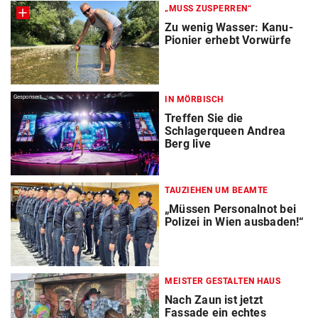
„MUSS ZUSPERREN“
Zu wenig Wasser: Kanu-
Pionier erhebt Vorwürfe
Gesponsert
IN MÖRBISCH
Treffen Sie die
Schlagerqueen Andrea
Berg live
TAUZIEHEN UM BEAMTE
„Müssen Personalnot bei
Polizei in Wien ausbaden!“
MEISTER GESTALTEN HAUS
Nach Zaun ist jetzt
Fassade ein echtes