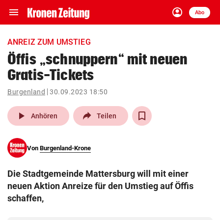
menu
account_circle
Navigation
Anmelden
Abo
close
Schließen
ein-/ausklappen
ANREIZ ZUM UMSTIEG
Abonnieren
Öffis „schnuppern“ mit neuen
Gratis-Tickets
account_circle
arrow_right
Anmelden
Burgenland
30.09.2023 18:50
pin_drop
arrow_right
Bundesland auswäh
Wien
play_arrow
Anhören
Teilen
bookmark
Merkliste
Von
Burgenland-Krone
Suchbegriff
search
Die Stadtgemeinde Mattersburg will mit einer
eingeben
neuen Aktion Anreize für den Umstieg auf Öffis
schaffen,