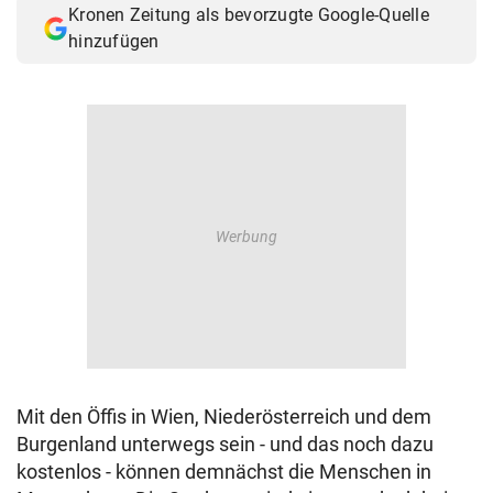
Kronen Zeitung als bevorzugte Google-Quelle
© Krone Multimedia GmbH & Co KG 2026
hinzufügen
Muthgasse 2, 1190 Wien
Mit den Öffis in Wien, Niederösterreich und dem
Burgenland unterwegs sein - und das noch dazu
kostenlos - können demnächst die Menschen in