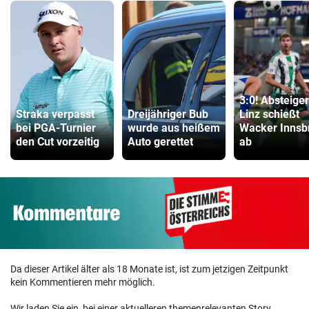
3:0! Absteige
Straka verpasst
Dreijähriger Bub
Linz schießt
bei PGA-Turnier
wurde aus heißem
Wacker Innsb
den Cut vorzeitig
Auto gerettet
ab
Da dieser Artikel älter als 18 Monate ist, ist zum jetzigen Zeitpunkt
kein Kommentieren mehr möglich.
Wir laden Sie ein, bei einer aktuelleren themenrelevanten Story