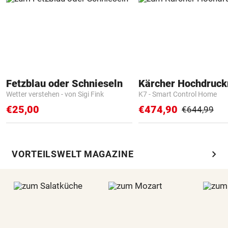
Fetzblau oder Schnieseln
Kärcher Hochdruck
Wetter verstehen - von Sigi Fink
K7 - Smart Control Home
€25,00
€474,90
€644,99
chevron_right
VORTEILSWELT MAGAZINE