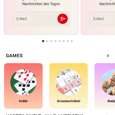
Nachrichten des Tages
Nachrich
send
E-Mail
E-Mail
Abschicken
chevron_right
GAMES
Solitär
Kreuzworträtsel
Mahj