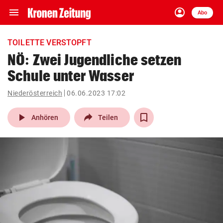
menu
account_circle
Navigation
Anmelden
Abo
close
Schließen
ein-/ausklappen
TOILETTE VERSTOPFT
Abonnieren
NÖ: Zwei Jugendliche setzen
Schule unter Wasser
account_circle
arrow_right
Anmelden
Niederösterreich
06.06.2023 17:02
pin_drop
arrow_right
Bundesland auswäh
Wien
play_arrow
Anhören
Teilen
bookmark
Merkliste
Suchbegriff
search
eingeben