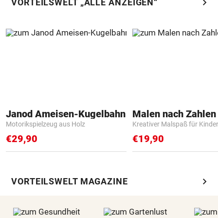
chevron_right
VORTEILSWELT „ALLE ANZEIGEN“
Janod Ameisen-Kugelbahn
Motorikspielzeug aus Holz
Kreativer Malspaß für Kinde
€29,90
€19,90
chevron_right
VORTEILSWELT MAGAZINE