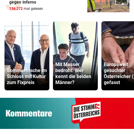
gegen Inferno
136.272
mal gelesen
Mit Messer
Europaweit
Sommerfrische im
bedroht: Wer
gesuchter
Schloss mit Kultur
kennt die beiden
Österreicher 
zum Fixpreis
Männer?
gefasst