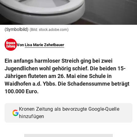
© Krone Multimedia GmbH & Co KG 2026
Muthgasse 2, 1190 Wien
(Symbolbild)
(Bild: stock.adobe.com)
Von
Lisa Marie Zehetbauer
Ein anfangs harmloser Streich ging bei zwei
Jugendlichen wohl gehörig schief. Die beiden 15-
Jährigen fluteten am 26. Mai eine Schule in
Waidhofen a.d. Ybbs. Die Schadenssumme beträgt
100.000 Euro.
Kronen Zeitung als bevorzugte Google-Quelle
hinzufügen