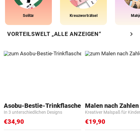
Solitär
Kreuzworträtsel
Mahj
chevron_right
VORTEILSWELT „ALLE ANZEIGEN“
Asobu-Bestie-Trinkflasche
In 3 unterschiedlichen Designs
Kreativer Malspaß für Kinde
€34,90
€19,90