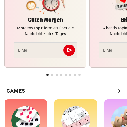
Guten Morgen
Br
Morgens topinformiert über die
Abends topin
Nachrichten des Tages
Nachrich
send
E-Mail
E-Mail
Abschicken
chevron_right
GAMES