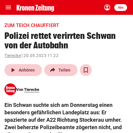
menu
account_circle
Navigation
Anmelden
Abo
close
Schließen
ein-/ausklappen
ZUM TEICH CHAUFFIERT
Abonnieren
Polizei rettet verirrten Schwan
von der Autobahn
account_circle
arrow_right
Anmelden
Tierecke
20.05.2023 11:22
pin_drop
arrow_right
Bundesland auswäh
Wien
play_arrow
Anhören
Teilen
bookmark
Merkliste
Von
Tierecke
Suchbegriff
search
Ein Schwan suchte sich am Donnerstag einen
eingeben
besonders gefährlichen Landeplatz aus: Er
spazierte auf der A22 Richtung Stockerau umher.
Zwei beherzte Polizeibeamte zögerten nicht, und