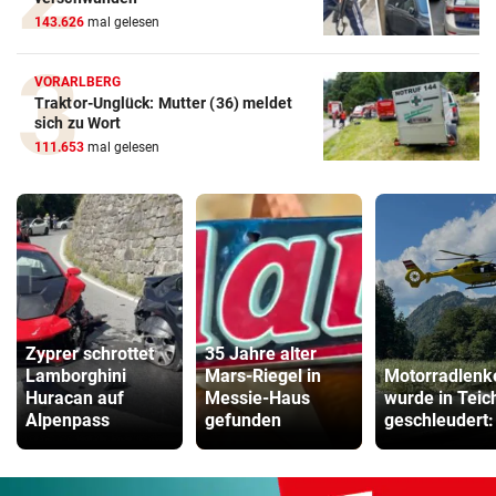
143.626
mal gelesen
VORARLBERG
Traktor-Unglück: Mutter (36) meldet
sich zu Wort
111.653
mal gelesen
Zyprer schrottet
35 Jahre alter
Lamborghini
Mars-Riegel in
Motorradlenk
Huracan auf
Messie-Haus
wurde in Teic
Alpenpass
gefunden
geschleudert: 