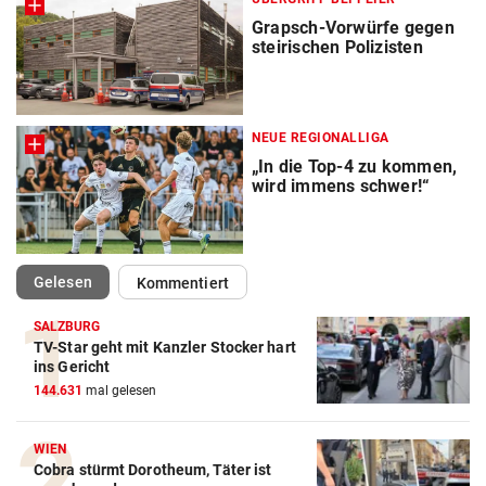
Grapsch-Vorwürfe gegen
steirischen Polizisten
NEUE REGIONALLIGA
„In die Top-4 zu kommen,
wird immens schwer!“
(ausgewählt)
Gelesen
Kommentiert
SALZBURG
TV-Star geht mit Kanzler Stocker hart
ins Gericht
144.631
mal gelesen
WIEN
Cobra stürmt Dorotheum, Täter ist