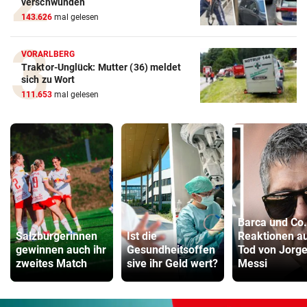
verschwunden
143.626
mal gelesen
VORARLBERG
Traktor-Unglück: Mutter (36) meldet
sich zu Wort
111.653
mal gelesen
Barca und Co.
Salzburgerinnen
Ist die
Reaktionen a
gewinnen auch ihr
Gesundheitsoffen
Tod von Jorg
zweites Match
sive ihr Geld wert?
Messi