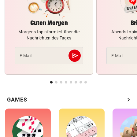
Guten Morgen
Br
Morgens topinformiert über die
Abends topin
Nachrichten des Tages
Nachrich
send
E-Mail
E-Mail
Abschicken
chevron_right
GAMES