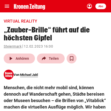
menu
account_circle
Navigation
Anmelden
Abo
close
Schließen
ein-/ausklappen
VIRTUAL REALITY
Abonnieren
„Zauber-Brille“ führt auf die
höchsten Gipfel
account_circle
arrow_right
Anmelden
Steiermark
12.02.2023 16:00
pin_drop
arrow_right
Bundesland auswäh
Wien
play_arrow
Anhören
Teilen
bookmark
Merkliste
Von
Michael Jakl
Suchbegriff
search
Menschen, die nicht mehr mobil sind, können
eingeben
dennoch auf Wanderschaft gehen, Städte bereisen
oder Museen besuchen – die Brillen von „Vitablick“
machen die virtuellen Ausflüge möglich. Wir haben