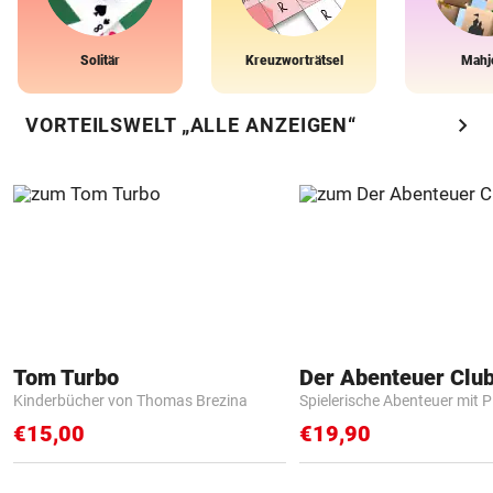
Solitär
Kreuzworträtsel
Mahj
chevron_right
VORTEILSWELT „ALLE ANZEIGEN“
Tom Turbo
Der Abenteuer Clu
Kinderbücher von Thomas Brezina
Spielerische Abenteuer mit P
€15,00
€19,90