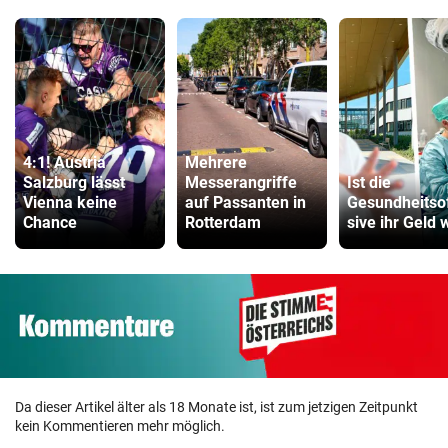
4:1! Austria
Mehrere
Salzburg lässt
Messerangriffe
Ist die
Vienna keine
auf Passanten in
Gesundheitso
Chance
Rotterdam
sive ihr Geld 
Da dieser Artikel älter als 18 Monate ist, ist zum jetzigen Zeitpunkt
kein Kommentieren mehr möglich.