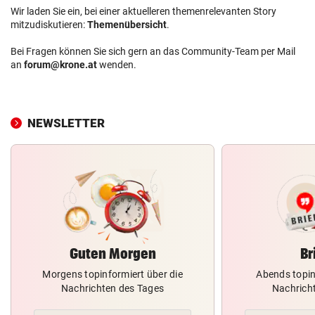
Wir laden Sie ein, bei einer aktuelleren themenrelevanten Story
mitzudiskutieren:
Themenübersicht
.
Bei Fragen können Sie sich gern an das Community-Team per Mail
an
forum@krone.at
wenden.
NEWSLETTER
Guten Morgen
Br
Morgens topinformiert über die
Abends topin
Nachrichten des Tages
Nachrich