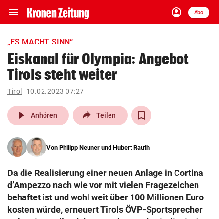
menu
account_circle
Navigation
Anmelden
Abo
close
Schließen
ein-/ausklappen
„ES MACHT SINN“
Abonnieren
Eiskanal für Olympia: Angebot
Tirols steht weiter
account_circle
arrow_right
Anmelden
Tirol
10.02.2023 07:27
pin_drop
arrow_right
Bundesland auswäh
Wien
play_arrow
Anhören
Teilen
bookmark
Merkliste
Von
Philipp Neuner
und
Hubert Rauth
Suchbegriff
search
Da die Realisierung einer neuen Anlage in Cortina
eingeben
d’Ampezzo nach wie vor mit vielen Fragezeichen
behaftet ist und wohl weit über 100 Millionen Euro
kosten würde, erneuert Tirols ÖVP-Sportsprecher