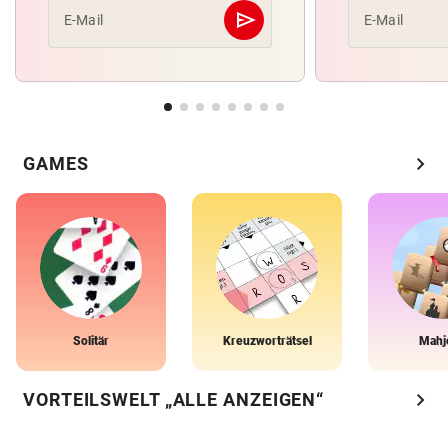
send
E-Mail
E-Mail
Abschicken
chevron_right
GAMES
Solitär
Kreuzworträtsel
Mahj
chevron_right
VORTEILSWELT „ALLE ANZEIGEN“