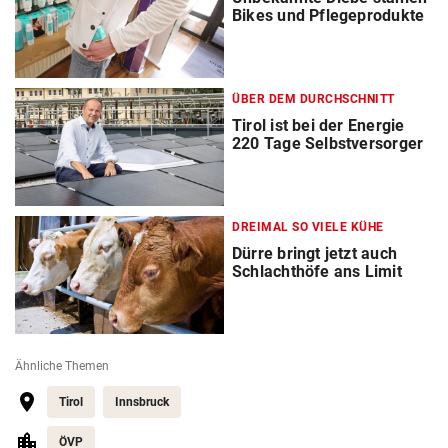
Bikes und Pflegeprodukte
ÜBER DEM DURCHSCHNITT
Tirol ist bei der Energie
220 Tage Selbstversorger
DREIMAL SO VIELE KÜHE
Dürre bringt jetzt auch
Schlachthöfe ans Limit
Ähnliche Themen
Tirol
Innsbruck
ÖVP