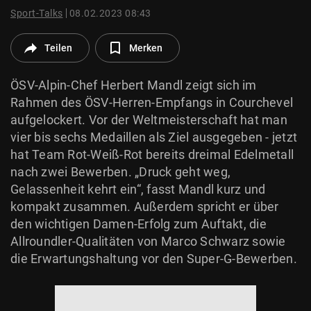
© Krone Multimedia GmbH & Co KG 2026
Sport-Talks
08.02.2023 08:43
Muthgasse 2, 1190 Wien
Teilen
Merken
ÖSV-Alpin-Chef Herbert Mandl zeigt sich im
Rahmen des ÖSV-Herren-Empfangs in Courchevel
aufgelockert. Vor der Weltmeisterschaft hat man
vier bis sechs Medaillen als Ziel ausgegeben - jetzt
hat Team Rot-Weiß-Rot bereits dreimal Edelmetall
nach zwei Bewerben. „Druck geht weg,
Gelassenheit kehrt ein“, fasst Mandl kurz und
kompakt zusammen. Außerdem spricht er über
den wichtigen Damen-Erfolg zum Auftakt, die
Allroundler-Qualitäten von Marco Schwarz sowie
die Erwartungshaltung vor den Super-G-Bewerben.