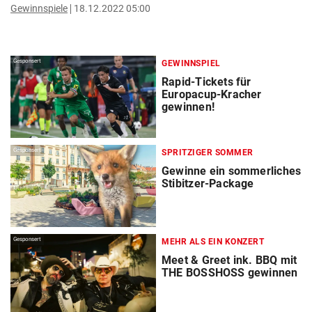
Gewinnspiele
18.12.2022 05:00
Gesponsert
GEWINNSPIEL
Rapid-Tickets für
Europacup-Kracher
gewinnen!
Gesponsert
SPRITZIGER SOMMER
Gewinne ein sommerliches
Stibitzer-Package
Gesponsert
MEHR ALS EIN KONZERT
Meet & Greet ink. BBQ mit
THE BOSSHOSS gewinnen