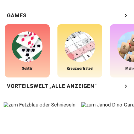
chevron_right
GAMES
Solitär
Kreuzworträtsel
Mahj
chevron_right
VORTEILSWELT „ALLE ANZEIGEN“