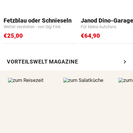
Fetzblau oder Schnieseln
Janod Dino-Garag
Wetter verstehen - von Sigi Fink
Für kleine Autofans
€25,00
€64,90
chevron_right
VORTEILSWELT MAGAZINE