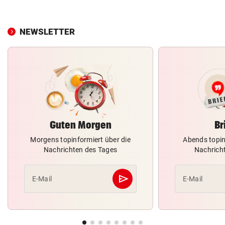
NEWSLETTER
Guten Morgen
Br
Morgens topinformiert über die
Abends topin
Nachrichten des Tages
Nachrich
send
E-Mail
E-Mail
Abschicken