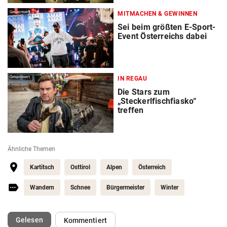
Gesponsert
MITMACHEN & GEWINNEN
Sei beim größten E-Sport-
Event Österreichs dabei
Gesponsert
IN REGAU
Die Stars zum
„Steckerlfischfiasko“
treffen
Ähnliche Themen
Kartitsch
Osttirol
Alpen
Österreich
Wandern
Schnee
Bürgermeister
Winter
(ausgewählt)
Gelesen
Kommentiert