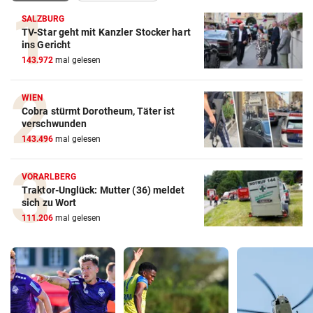
SALZBURG
TV-Star geht mit Kanzler Stocker hart
ins Gericht
143.972
mal gelesen
WIEN
Cobra stürmt Dorotheum, Täter ist
verschwunden
143.496
mal gelesen
VORARLBERG
Traktor-Unglück: Mutter (36) meldet
sich zu Wort
111.206
mal gelesen