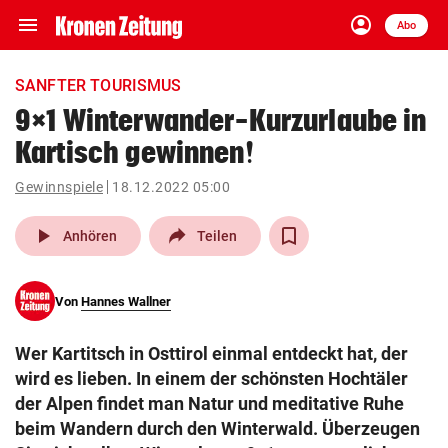
menu
account_circle
Navigation
Anmelden
Abo
close
Schließen
ein-/ausklappen
SANFTER TOURISMUS
Abonnieren
9×1 Winterwander-Kurzurlaube in
Kartisch gewinnen!
account_circle
arrow_right
Anmelden
Gewinnspiele
18.12.2022 05:00
pin_drop
arrow_right
Bundesland auswäh
Wien
play_arrow
Anhören
Teilen
bookmark
Merkliste
Von
Hannes Wallner
Suchbegriff
search
Wer Kartitsch in Osttirol einmal entdeckt hat, der
eingeben
wird es lieben. In einem der schönsten Hochtäler
der Alpen findet man Natur und meditative Ruhe
beim Wandern durch den Winterwald. Überzeugen