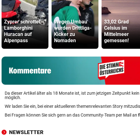
Zyprer schrottet
Wegen Umbau
33,02 Grad
Lamborghini
wurden Drittliga-
Celsius im
Huracan auf
Kicker zu
Mittelmeer
Alpenpass
Nomaden
gemessen!
Da dieser Artikel älter als 18 Monate ist, ist zum jetzigen Zeitpunkt k
möglich.
Wir laden Sie ein, bei einer aktuelleren themenrelevanten Story mitzudi
Bei Fragen können Sie sich gern an das Community-Team per Mail an
NEWSLETTER