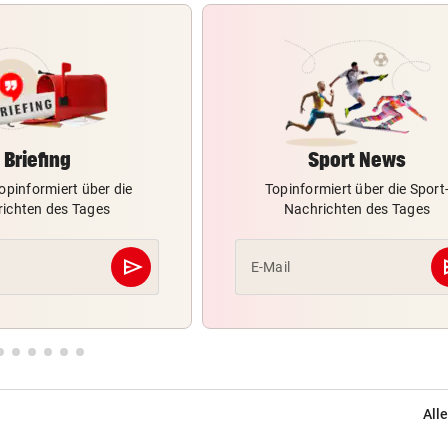
Briefing
Sport News
opinformiert über die
Topinformiert über die Sport
ichten des Tages
Nachrichten des Tages
send
s
E-Mail
Abschicken
Alle