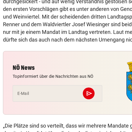
durchgesickert - und auf wenig Verständnis gestoßen sei
den ersten Vorschlägen gibt es unter anderen von Ge
und Weinviertel. Mit der scheidenden dritten Landtagsp
Renner und dem Waldviertler Josef Wiesinger sind beide 
nur mit je einem Mandat im Landtag vertreten. Laut me
dürfte sich das auch nach dem nächsten Urnengang nic
NÖ News
Topinformiert über die Nachrichten aus NÖ
send
E-Mail
Abschicken
„Die Plätze sind so verteilt, dass wir mehrere Mandat