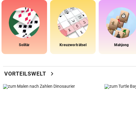
Solitär
Kreuzworträtsel
Mahjong
chevron_right
VORTEILSWELT