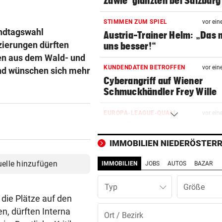
Zawie“glänzten bei Salzburg
STIMMEN ZUM SPIEL
vor ein
andtagswahl
Austria-Trainer Helm: „Das
tzierungen dürften
uns besser!“
sen aus dem Wald- und
KUNDENDATEN BETROFFEN
vor ein
nd wünschen sich mehr
Cyberangriff auf Wiener
Schmuckhändler Frey Wille
EUROPA-LEAGUE-QUALI
vor ein
Joker Tabakovic führt Salzbu
Last-Minute-Sieg
IMMOBILIEN NIEDERÖSTERR
PALÄSTINENSER GETÖTET
vor 
uelle hinzufügen
IMMOBILIEN
JOBS
AUTOS
BAZAR
Erste Anklage gegen Israeli s
Gaza-Krieg
Typ
die Plätze auf den
STIMMEN ZUM SPIEL
vor 
n, dürften Interna
Sportboss Katzer: „Fahren