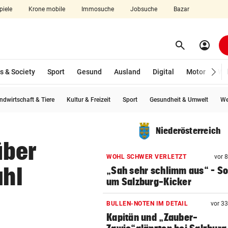
piele
Krone mobile
Immosuche
Jobsuche
Bazar
search
account_circle
Menü aufklappen
Suchen
s & Society
Sport
Gesund
Ausland
Digital
Motor
Wir
ndwirtschaft & Tiere
Kultur & Freizeit
Sport
Gesundheit & Umwelt
We
len
Niederösterreich
über
WOHL SCHWER VERLETZT
vor 
ahl
„Sah sehr schlimm aus“ – S
um Salzburg-Kicker
BULLEN-NOTEN IM DETAIL
vor 3
Kapitän und „Zauber-