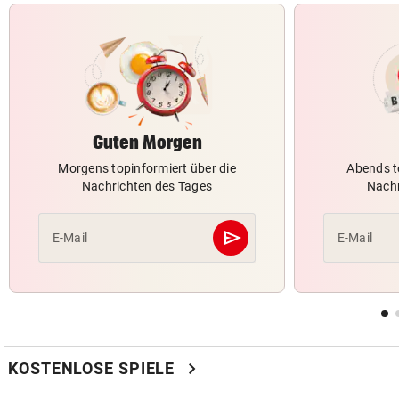
Guten Morgen
Morgens topinformiert über die
Abends t
Nachrichten des Tages
Nachr
send
E-Mail
E-Mail
Abschicken
chevron_right
KOSTENLOSE SPIELE