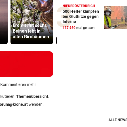
NIEDERÖSTERREICH
500 Helfer kämpfen
bei Gluthitze gegen
Katzentöter
Inferno
Eremit mit sechs
Pioneers werden
Anwalt: „Ni
137.950
mal gelesen
Beinen lebt in
immer mehr zu
viel Hass
alten Birnbäumen
den „Pioneerit“
begegnet“
ein Kommentieren mehr
skutieren:
Themenübersicht
.
forum@krone.at
wenden.
ALLE NEWS