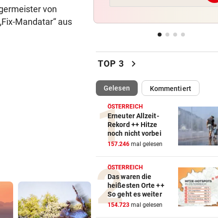
Vor Oman havarierter Tanker
rgermeister von
Ölkatastrophe droht
e „Fix-Mandatar“ aus
„VERSTEHE ICH NICHT“
vor 
ÖFB-Kicker Wimmer packt ü
chevron_right
Morddrohungen aus
TOP 3
ABSCHIED AUS ENGLAND
vor 
(ausgewählt)
Gelesen
Kommentiert
Spanien-Star Rodri vor Wec
zum FC Barcelona
ÖSTERREICH
Erneuter Allzeit-
Rekord ++ Hitze
2 JAHRE LANG GETESTET
vor 
noch nicht vorbei
Drei Steirer tüfteln an der i
157.246
mal gelesen
Boxershort
ÖSTERREICH
Das waren die
heißesten Orte ++
So geht es weiter
154.723
mal gelesen