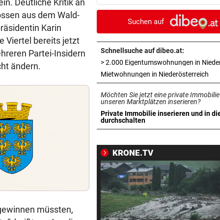
n. Deutliche Kritik an
superhappy nach Hause“
nossen aus dem Wald-
Suchen auf
räsidentin Karin
ORKAN, KEIN STROM & CO
vor 
Viertel bereits jetzt
Skurrilitäten in der Red Bull
häufen sich
Schnellsuche auf dibeo.at:
hreren Partei-Insidern
ht ändern.
WASSERSPRINGEN
vor 
in 
Mietwohnungen in Niederösterreich
Knoll bei EM Achter vom Tur
Möchten Sie jetzt eine private Immobilie
Lotfi auf Rang 12!
unseren Marktplätzen inserieren?
Private Immobilie inserieren und in di
SCHON NÄCHSTE SAISON
vor 
in neuem Tab öffnen
durchschalten
F1-Boss verrät: Es wird mehr
Sprintrennen geben
KRONE.TV
FREISPRÜCHE REGEN AUF
vor 
Katzentöter-Anwalt: „Nie so 
Hass begegnet“
e gewinnen müssten,
TRUMP DROHT:
vor 