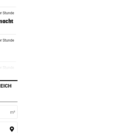
er Stunde
 macht
er Stunde
er Stunde
rg zu
EICH
2 Stunden
eit
m²
2 Stunden