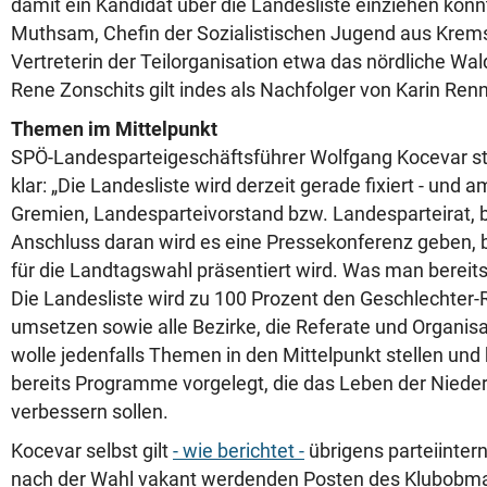
damit ein Kandidat über die Landesliste einziehen könnt
Muthsam, Chefin der Sozialistischen Jugend aus Krems
Vertreterin der Teilorganisation etwa das nördliche Wald
Rene Zonschits gilt indes als Nachfolger von Karin Ren
Themen im Mittelpunkt
SPÖ-Landesparteigeschäftsführer Wolfgang Kocevar ste
klar: „
Die Landesliste wird derzeit gerade fixiert - und
Gremien, Landesparteivorstand bzw. Landesparteirat, 
Anschluss daran wird es eine Pressekonferenz geben, b
für die Landtagswahl präsentiert wird. Was man bereits
Die Landesliste wird zu 100 Prozent den Geschlechter-
umsetzen sowie alle Bezirke, die Referate und Organis
wolle jedenfalls Themen in den Mittelpunkt stellen un
bereits Programme vorgelegt, die das Leben der Nieder
verbessern sollen.
Kocevar selbst gilt
- wie berichtet -
übrigens parteiintern
nach der Wahl vakant werdenden Posten des Klubobma