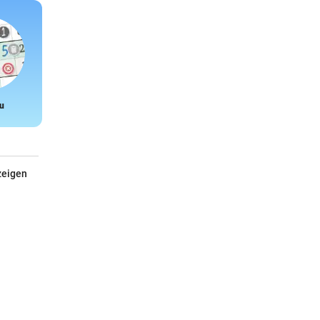
u
Snake
zeigen