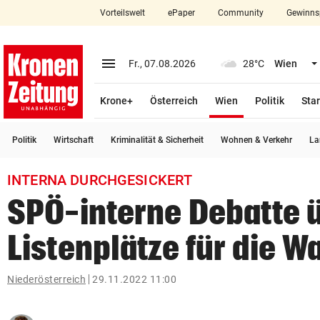
Vorteilswelt
ePaper
Community
Gewinns
close
Schließen
menu
Menü aufklappen
Fr., 07.08.2026
28°C
Wien
Abonnieren
(ausgewählt)
Krone+
Österreich
Wien
Politik
Star
account_circle
arrow_right
Anmelden
Politik
Wirtschaft
Kriminalität & Sicherheit
Wohnen & Verkehr
La
pin_drop
arrow_right
Bundesland auswäh
Wien
INTERNA DURCHGESICKERT
bookmark
Merkliste
SPÖ-interne Debatte 
Listenplätze für die W
Suchbegriff
search
eingeben
Niederösterreich
29.11.2022 11:00