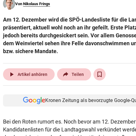
Von
Nikolaus Frings
© Krone Multimedia GmbH & Co KG 2026
Muthgasse 2, 1190 Wien
Am 12. Dezember wird die SPÖ-Landesliste für die L
präsentiert, aktuell wohl noch an ihr gefeilt. Erste Pla
jedoch bereits durchgesickert sein. Vor allem Genos
dem Weinviertel sehen ihre Felle davonschwimmen u
bzw. sichere Mandate.
play_arrow
Artikel anhören
Teilen
Kronen Zeitung als bevorzugte Google-Q
Bei den Roten rumort es. Noch bevor am 12. Dezember 
Kandidatenlisten für die Landtagswahl verkündet werde