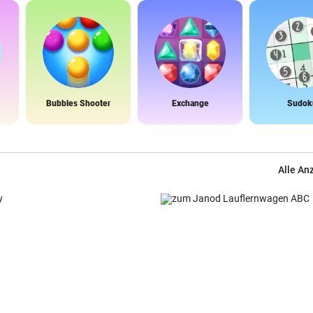
Bubbles Shooter
Exchange
Sudok
Alle An