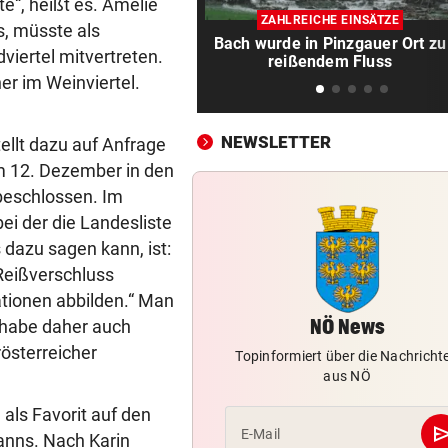
Lange Haftstrafen für Berich
e“, heißt es. Amelie
ZAHLREICHE EINSÄTZE
über Waffenengpässe
, müsste als
Bach wurde in Pinzgauer Ort zu
viertel mitvertreten.
reißendem Fluss
CONFERENCE LEAGUE
vor 
ner im Weinviertel.
Sieg! Austria stößt die Tür z
Play-off weit auf
NEWSLETTER
llt dazu auf Anfrage
MITTEN IN HITZEWELLE
vor 
 am 12. Dezember in den
Irre! Salzburg – Pafos wegen
beschlossen. Im
Sintflut unterbrochen
ei der die Landesliste
 dazu sagen kann, ist:
RADSPORT
vor 
Reißverschluss
Reusser vor Ventoux-Etappe
ationen abbilden.“ Man
weiter im Gelben Trikot
NÖ News
d habe daher auch
KEIN ARSENAL-WECHSEL
vor 
österreicher
Topinformiert über die Nachricht
Vinicius Jr. verlängert bei Re
aus NÖ
Madrid bis 2032
 als Favorit auf den
se
E-Mail
UKRAINISCHER ANGRIFF?
vor 
nns. Nach Karin