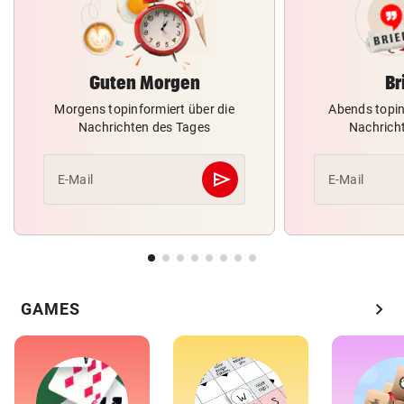
Guten Morgen
Br
Morgens topinformiert über die
Abends topin
Nachrichten des Tages
Nachrich
send
E-Mail
E-Mail
Abschicken
chevron_right
GAMES