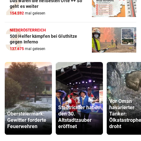
Das waren die heißesten Orte ++ So
geht es weiter
154.592
mal gelesen
NIEDERÖSTERREICH
500 Helfer kämpfen bei Gluthitze
gegen Inferno
137.675
mal gelesen
Vor Oman
Stadtrichter haben
havarierter
Obersteiermark:
den 30.
Tanker:
Gewitter forderte
Altstadtzauber
Ölkatastroph
Feuerwehren
eröffnet
droht