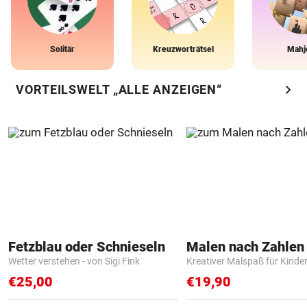
Solitär
Kreuzworträtsel
Mahj
chevron_right
VORTEILSWELT „ALLE ANZEIGEN“
Fetzblau oder Schnieseln
Wetter verstehen - von Sigi Fink
Kreativer Malspaß für Kinde
€25,00
€19,90