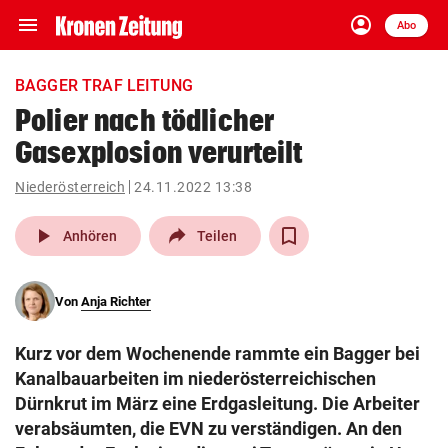
menu
account_circle
Navigation
Anmelden
Abo
close
Schließen
ein-/ausklappen
BAGGER TRAF LEITUNG
Abonnieren
Polier nach tödlicher
Gasexplosion verurteilt
account_circle
arrow_right
Anmelden
Niederösterreich
24.11.2022 13:38
pin_drop
arrow_right
Bundesland auswäh
Wien
play_arrow
Anhören
Teilen
bookmark
Merkliste
Von
Anja Richter
Suchbegriff
search
Kurz vor dem Wochenende rammte ein Bagger bei
eingeben
Kanalbauarbeiten im niederösterreichischen
Dürnkrut im März eine Erdgasleitung. Die Arbeiter
verabsäumten, die EVN zu verständigen. An den