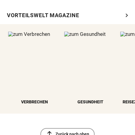
chevron_right
VORTEILSWELT MAGAZINE
VERBRECHEN
GESUNDHEIT
REISE
north
Zurück nach oben