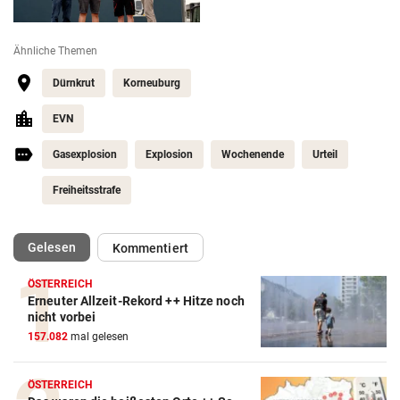
Ähnliche Themen
Dürnkrut
Korneuburg
EVN
Gasexplosion
Explosion
Wochenende
Urteil
Freiheitsstrafe
(ausgewählt)
Gelesen
Kommentiert
ÖSTERREICH
Erneuter Allzeit-Rekord ++ Hitze noch
nicht vorbei
157.082
mal gelesen
ÖSTERREICH