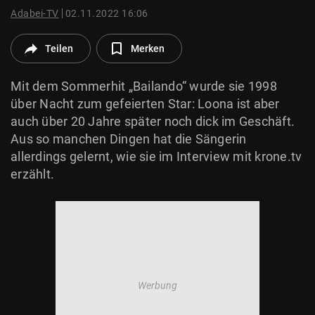
© Krone Multimedia GmbH & Co KG 2026
Adabei-TV
02.11.2022 16:06
Muthgasse 2, 1190 Wien
Teilen
Merken
Mit dem Sommerhit „Bailando“ wurde sie 1998
über Nacht zum gefeierten Star: Loona ist aber
auch über 20 Jahre später noch dick im Geschäft.
Aus so manchen Dingen hat die Sängerin
allerdings gelernt, wie sie im Interview mit krone.tv
erzählt.