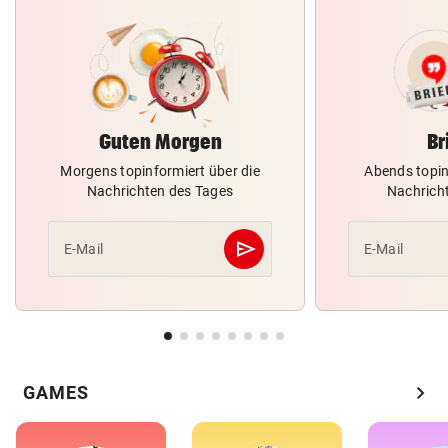
Guten Morgen
Br
Morgens topinformiert über die
Abends topin
Nachrichten des Tages
Nachrich
send
E-Mail
E-Mail
Abschicken
chevron_right
GAMES