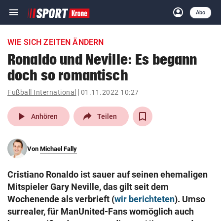
menu
account_circle
Navigation
Anmelden
Abo
close
Schließen
ein-/ausklappen
WIE SICH ZEITEN ÄNDERN
Abonnieren
Ronaldo und Neville: Es begann
doch so romantisch
account_circle
arrow_right
Anmelden
Fußball International
01.11.2022 10:27
pin_drop
arrow_right
Bundesland auswäh
Wien
play_arrow
Anhören
Teilen
bookmark
Merkliste
Von
Michael Fally
Suchbegriff
search
Cristiano Ronaldo ist sauer auf seinen ehemaligen
eingeben
Mitspieler Gary Neville, das gilt seit dem
Wochenende als verbrieft (
wir berichteten
). Umso
surrealer, für ManUnited-Fans womöglich auch