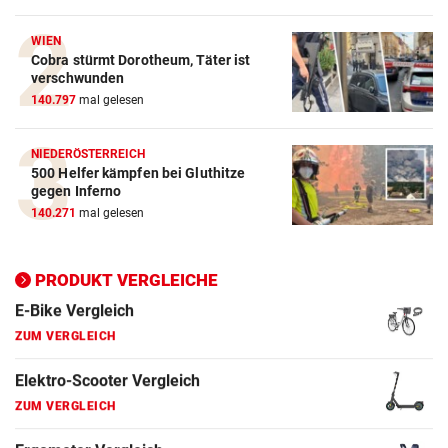
Crosstrainer Vergleich
WIEN
Cobra stürmt Dorotheum, Täter ist
ZUM VERGLEICH
verschwunden
140.797
mal gelesen
E-Bike Vergleich
ZUM VERGLEICH
NIEDERÖSTERREICH
500 Helfer kämpfen bei Gluthitze
Elektro-Scooter Vergleich
gegen Inferno
ZUM VERGLEICH
140.271
mal gelesen
Ergometer Vergleich
ZUM VERGLEICH
PRODUKT VERGLEICHE
Fahrrad Test
ZUM VERGLEICH
Fahrradanhänger Vergleich
ZUM VERGLEICH