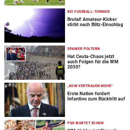
BEI FUSSBALL-TURNIER
Brutal! Amateur-Kicker
stirbt nach Blitz-Einschlag
SPANIER POLTERN
Hat Ceuta-Chaos jetzt
auch Folgen für die WM
2030?
„KEIN VERTRAUEN MEHR“
Erste Nation fordert
Infantino zum Rücktritt auf
PSG WARTET SCHON