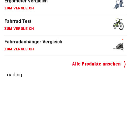
Faszienrolle Vergleich
ZUM VERGLEICH
Hoverboard Vergleich
ZUM VERGLEICH
Kinderfahrrad Vergleich
ZUM VERGLEICH
Alle Produkte ansehen
Primärversorgung
Edlseer holen
Operation bei
: Welche
echte Legenden
ÖSV-Skistar
Standorte vor
auf die Bühne
erfolgreich