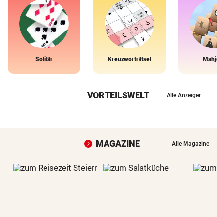
Solitär
Kreuzworträtsel
Mahj
VORTEILSWELT
Alle Anzeigen
MAGAZINE
Alle Magazine