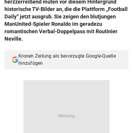
herzzerreißend muten vor diesem Hintergrund
© Krone Multimedia GmbH & Co KG 2026
historische TV-Bilder an, die die Plattform „Football
Muthgasse 2, 1190 Wien
Daily“ jetzt ausgrub. Sie zeigen den blutjungen
ManUnited-Spieler Ronaldo im geradezu
romantischen Verbal-Doppelpass mit Routinier
Neville.
Kronen Zeitung als bevorzugte Google-Quelle
hinzufügen