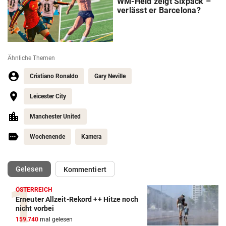
WM-Held zeigt Sixpack –
verlässt er Barcelona?
Ähnliche Themen
Cristiano Ronaldo
Gary Neville
Leicester City
Manchester United
Wochenende
Kamera
(ausgewählt)
Gelesen
Kommentiert
ÖSTERREICH
Erneuter Allzeit-Rekord ++ Hitze noch
Action-Cam Vergleich
nicht vorbei
159.740
mal gelesen
ZUM VERGLEICH