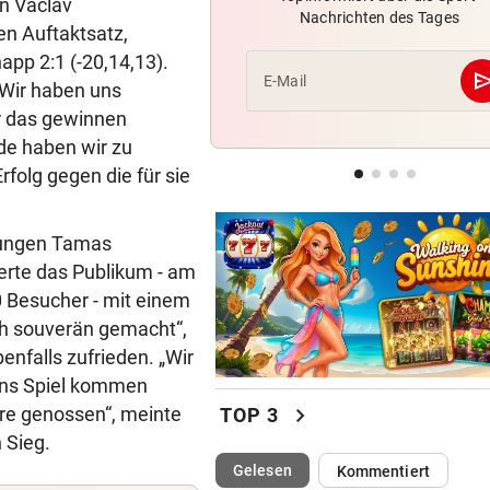
n Vaclav
Nachrichten des Tages
Röber am Podest, „Captain C
en Auftaktsatz,
stark verbessert
pp 2:1 (-20,14,13).
se
E-Mail
. Wir haben uns
MOURINHO GREIFT DURCH
r das gewinnen
Diese Regeln gelten ab sofor
de haben wir zu
die Real-Spieler
folg gegen die für sie
VEREIN NIMMT ABSCHIED
Steirischer Unterligist traue
 jungen Tamas
19-Jährigen
rte das Publikum - am
 Besucher - mit einem
ich souverän gemacht“,
enfalls zufrieden. „Wir
 ins Spiel kommen
chevron_right
re genossen“, meinte
TOP 3
 Sieg.
(ausgewählt)
Gelesen
Kommentiert