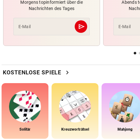
Morgens topinformiert über die
Abends t
Nachrichten des Tages
Nachr
send
E-Mail
E-Mail
Abschicken
chevron_right
KOSTENLOSE SPIELE
Solitär
Kreuzworträtsel
Mahjong