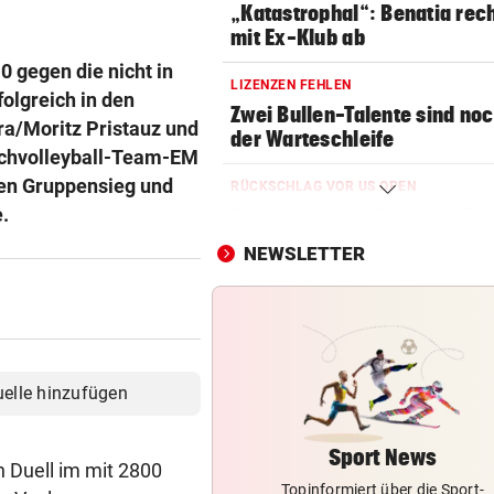
„Katastrophal“: Benatia rec
mit Ex-Klub ab
 gegen die nicht in
LIZENZEN FEHLEN
lgreich in den
Zwei Bullen-Talente sind noc
a/Moritz Pristauz und
der Warteschleife
achvolleyball-Team-EM
den Gruppensieg und
RÜCKSCHLAG VOR US OPEN
.
Sabalenka und Pegula in Tor
früh ausgeschieden
NEWSLETTER
SEGELN:
OeSV-Duos bei Olympia-Test
LA auf Endrang acht
WIE EINST DER VATER
uelle hinzufügen
Top-Talent klopft in deutsch
Bundesliga an
Sport News
 Duell im mit 2800
Topinformiert über die Sport-
SCHLUSSTAG WARTET