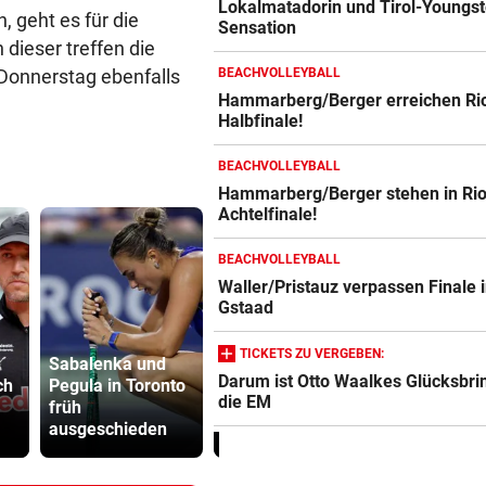
Lokalmatadorin und Tirol-Youngst
, geht es für die
Sensation
dieser treffen die
Donnerstag ebenfalls
BEACHVOLLEYBALL
Hammarberg/Berger erreichen Ri
Halbfinale!
BEACHVOLLEYBALL
Hammarberg/Berger stehen in Rio
Achtelfinale!
BEACHVOLLEYBALL
Waller/Pristauz verpassen Finale 
Gstaad
TICKETS ZU VERGEBEN:
Sabalenka und
Darum ist Otto Waalkes Glücksbrin
ch
Pegula in Toronto
Streit zwischen
Drohung: 3
die EM
früh
Rom und Madrid:
Besucher 
ausgeschieden
Brunner vermittelt
Festival ve