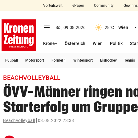
Vorteilswelt
ePaper
Community
Gewinns
close
Schließen
menu
Menü aufklappen
So., 09.08.2026
28°C
Wien
Abonnieren
Krone+
Österreich
Wien
Politik
Star
account_circle
arrow_right
Anmelden
Fußball
Motorsport
Formel 1
Wintersport
Eishockey
Tennis
pin_drop
arrow_right
Bundesland auswäh
Wien
BEACHVOLLEYBALL
bookmark
Merkliste
ÖVV-Männer ringen n
Starterfolg um Grupp
Suchbegriff
search
eingeben
Beachvolleyball
03.08.2022 23:33