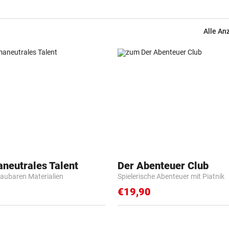
Alle An
aneutrales Talent
Der Abenteuer Club
baubaren Materialien
Spielerische Abenteuer mit Piatnik
€19,90