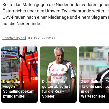
Sollte das Match gegen die Niederländer verloren gehen
Österreicher über den Umweg Zwischenrunde weiter. In 
ÖVV-Frauen nach einer Niederlage und einem Sieg am 
auf die Niederlande.
Beachvolleyball
03.08.2022 23:33
Brandalarm
Diese Regeln
Zwei Bullen-
wegen
gelten ab sofort
Talente sind no
Schädlingsbekäm
für die Real-
in der
pfungsmittel
Spieler
Warteschleife