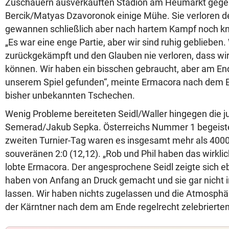
Zuschauern ausverkauften Stadion am Heumarkt gege
Bercik/Matyas Dzavoronok einige Mühe. Sie verloren d
gewannen schließlich aber nach hartem Kampf noch kna
„Es war eine enge Partie, aber wir sind ruhig geblieben
zurückgekämpft und den Glauben nie verloren, dass wi
können. Wir haben ein bisschen gebraucht, aber am En
unserem Spiel gefunden“, meinte Ermacora nach dem Er
bisher unbekannten Tschechen.
Wenig Probleme bereiteten Seidl/Waller hingegen die
Semerad/Jakub Sepka. Österreichs Nummer 1 begeiste
zweiten Turnier-Tag waren es insgesamt mehr als 4000
souveränen 2:0 (12,12). „Rob und Phil haben das wirkl
lobte Ermacora. Der angesprochene Seidl zeigte sich eb
haben von Anfang an Druck gemacht und sie gar nicht
lassen. Wir haben nichts zugelassen und die Atmosphä
der Kärntner nach dem am Ende regelrecht zelebrierten