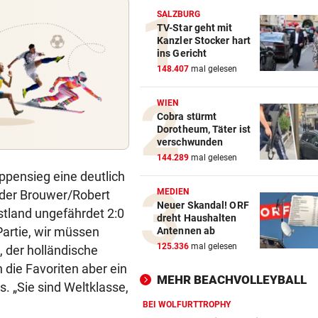
SALZBURG
TV-Star geht mit
Kanzler Stocker hart
ins Gericht
148.407
mal gelesen
WIEN
Cobra stürmt
Dorotheum, Täter ist
verschwunden
144.289
mal gelesen
pensieg eine deutlich
MEDIEN
nder Brouwer/Robert
Neuer Skandal! ORF
stland ungefährdet 2:0
dreht Haushalten
Partie, wir müssen
Antennen ab
125.336
mal gelesen
 der holländische
die Favoriten aber ein
MEHR BEACHVOLLEYBALL
. „Sie sind Weltklasse,
BEI WOLFURTTROPHY