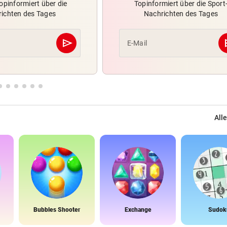
opinformiert über die
Topinformiert über die Sport
ichten des Tages
Nachrichten des Tages
send
s
E-Mail
Abschicken
Alle
Bubbles Shooter
Exchange
Sudok