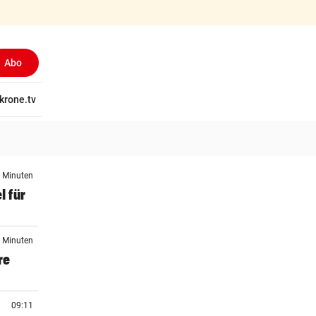
Abo
tschaft
krone.tv
Wissen
Gericht
Kolumnen
Freizeit
Reise
Ti
9 Minuten
l für
9 Minuten
re
09:11