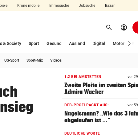
piele
Krone mobile
Immosuche
Jobsuche
Bazar
search
account_circle
Menü aufklappen
Suchen
s & Society
Sport
Gesund
Ausland
Digital
Motor
Wir
US-Sport
Sport-Mix
Videos
len
1:2 BEI AMSTETTEN
vor 2
Zweite Pleite im zweiten Spie
ach
Admira Wacker
ensieg
DFB-PROFI PACKT AUS:
vor 5
Nagelsmann? „Wie das 3 Jah
abgelaufen ist …“
DEUTLICHE WORTE