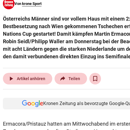
Von
krone Sport
© Krone Multimedia GmbH & Co KG 2026
Muthgasse 2, 1190 Wien
Österreichs Männer sind vor vollem Haus mit einem 2:0
Bestbesetzung nach Wien gekommenen Tschechen erfo
Nations Cup gestartet! Damit kämpfen Martin Ermacor
Robin Seidl/Philipp Waller am Donnerstag bei der Be
mit acht Ländern gegen die starken Niederlande um 
den damit verbundenen direkten Einzug ins Semifinale
play_arrow
Artikel anhören
Teilen
Kronen Zeitung als bevorzugte Google-Q
Ermacora/Pristauz hatten am Mittwochabend im ersten