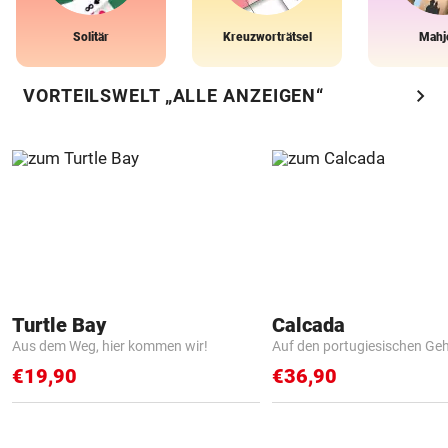
Solitär
Kreuzworträtsel
Mahj
chevron_right
VORTEILSWELT „ALLE ANZEIGEN“
Turtle Bay
Calcada
Aus dem Weg, hier kommen wir!
Auf den portugiesischen G
€19,90
€36,90