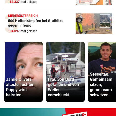
153.337
mal gelesen
NIEDERÖSTERREICH
500 Helfer kämpfen bei Gluthitze
gegen Inferno
134.097
mal gelesen
Sesseltag:
Jamie Olivers
Frau von Bord
Gemeinsam
älteste Tochter
gefallen und von
sitzen,
Poppy wird
Wellen
gemeinsam
heiraten
verschluckt
schwitzen