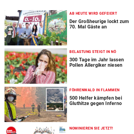
AB HEUTE WIRD GEFEIERT
Der Großheurige lockt zum
70. Mal Gäste an
BELASTUNG STEIGT IN NÖ
300 Tage im Jahr lassen
Pollen Allergiker niesen
FÖHRENWALD IN FLAMMEN
500 Helfer kämpfen bei
Gluthitze gegen Inferno
NOMINIEREN SIE JETZT!