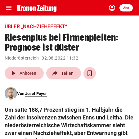
menu
account_circle
Navigation
Anmelden
Abo
close
Schließen
ein-/ausklappen
ÜBLER „NACHZIEHEFFEKT“
Abonnieren
Riesenplus bei Firmenpleiten:
Prognose ist düster
account_circle
arrow_right
Anmelden
Niederösterreich
02.08.2022 11:32
pin_drop
arrow_right
Bundesland auswäh
Wien
play_arrow
Anhören
Teilen
bookmark
Merkliste
Von
Josef Poyer
Suchbegriff
search
Um satte 188,7 Prozent stieg im 1. Halbjahr die
eingeben
Zahl der Insolvenzen zwischen Enns und Leitha. Die
niederösterreichische Wirtschaftskammer sieht
zwar einen Nachzieheffekt, aber Entwarnung gibt