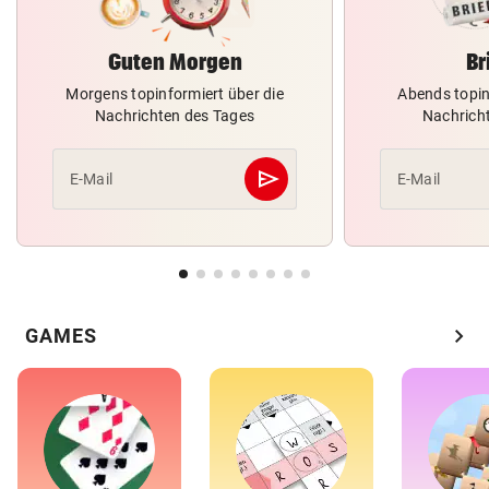
Guten Morgen
Br
Morgens topinformiert über die
Abends topin
Nachrichten des Tages
Nachrich
send
E-Mail
E-Mail
Abschicken
chevron_right
GAMES