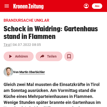
menu
account_circle
Navigation
Anmelden
Abo
close
Schließen
ein-/ausklappen
BRANDURSACHE UNKLAR
Abonnieren
Schock in Waidring: Gartenhaus
stand in Flammen
account_circle
arrow_right
Anmelden
Tirol
04.07.2022 08:05
pin_drop
arrow_right
Bundesland auswäh
Wien
play_arrow
Anhören
Teilen
bookmark
Merkliste
Von
Martin Oberbichler
Suchbegriff
search
Gleich zwei Mal mussten die Einsatzkräfte in Tirol
eingeben
am Sonntag ausrücken. Am Vormittag stand die
Küche eines Mehrparteienhauses in Flammen.
Wenige Stunden später brannte ein Gartenhaus im