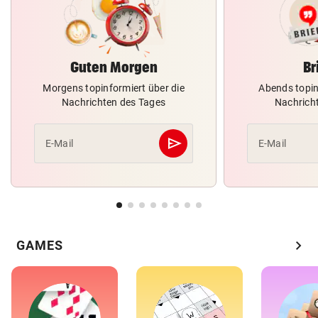
Guten Morgen
Br
Morgens topinformiert über die
Abends topin
Nachrichten des Tages
Nachrich
send
E-Mail
E-Mail
Abschicken
chevron_right
GAMES