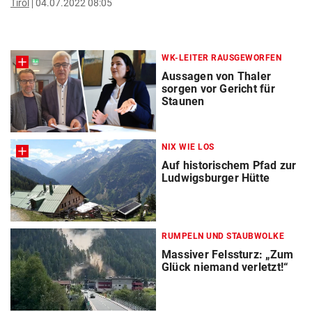
Tirol
04.07.2022 08:05
WK-LEITER RAUSGEWORFEN
Aussagen von Thaler
sorgen vor Gericht für
Staunen
NIX WIE LOS
Auf historischem Pfad zur
Ludwigsburger Hütte
RUMPELN UND STAUBWOLKE
Massiver Felssturz: „Zum
Glück niemand verletzt!“