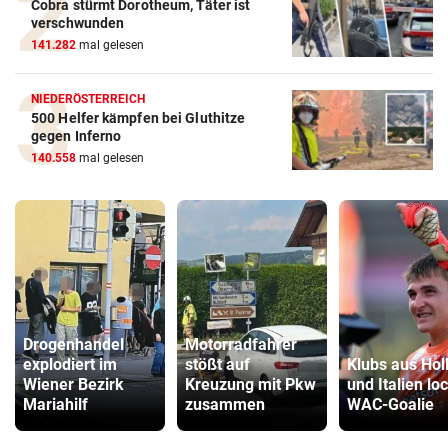
Cobra stürmt Dorotheum, Täter ist
verschwunden
141.282
mal gelesen
NIEDERÖSTERREICH
500 Helfer kämpfen bei Gluthitze
gegen Inferno
140.558
mal gelesen
Drogenhandel
Motorradfahrer
explodiert im
stößt auf
Klubs aus Hol
Wiener Bezirk
Kreuzung mit Pkw
und Italien lo
Mariahilf
zusammen
WAC-Goalie