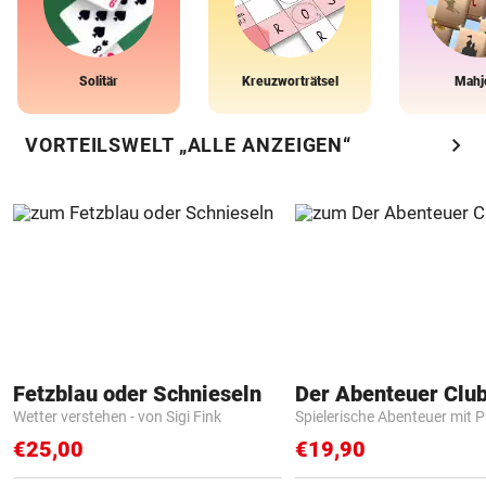
Solitär
Kreuzworträtsel
Mahj
chevron_right
VORTEILSWELT „ALLE ANZEIGEN“
Fetzblau oder Schnieseln
Der Abenteuer Clu
Wetter verstehen - von Sigi Fink
Spielerische Abenteuer mit P
€25,00
€19,90