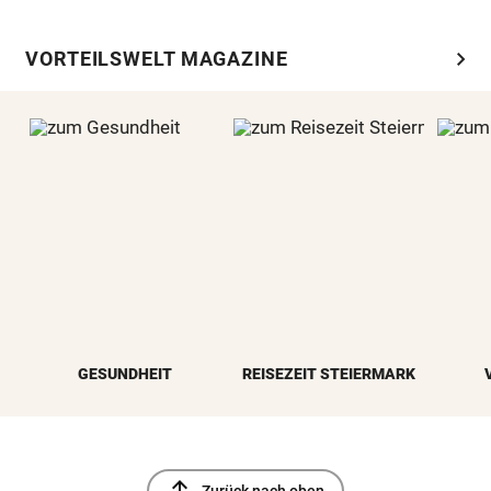
chevron_right
VORTEILSWELT MAGAZINE
GESUNDHEIT
REISEZEIT STEIERMARK
north
Zurück nach oben