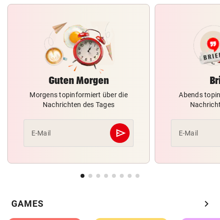
Guten Morgen
Br
Morgens topinformiert über die
Abends topin
Nachrichten des Tages
Nachrich
send
E-Mail
E-Mail
Abschicken
chevron_right
GAMES