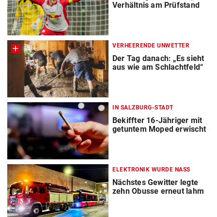
Verhältnis am Prüfstand
VERHEERENDE UNWETTER
Der Tag danach: „Es sieht
aus wie am Schlachtfeld“
IN SALZBURG-STADT
Bekiffter 16-Jähriger mit
getuntem Moped erwischt
ELEKTRONIK WURDE NASS
Nächstes Gewitter legte
zehn Obusse erneut lahm