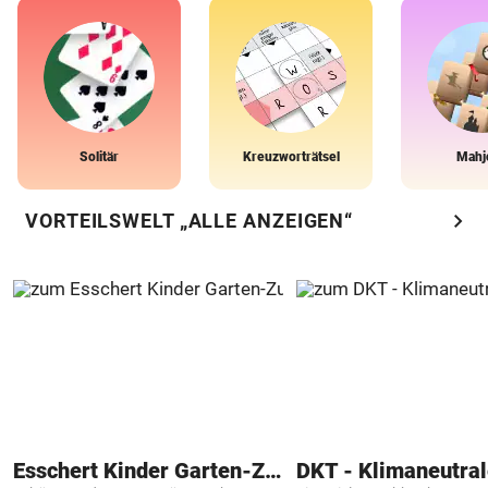
Solitär
Kreuzworträtsel
Mahj
chevron_right
VORTEILSWELT „ALLE ANZEIGEN“
Esschert Kinder Garten-Zubehör