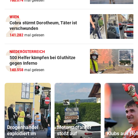
160.074
mal gelesen
WIEN
Cobra stürmt Dorotheum, Täter ist
verschwunden
141.282
mal gelesen
NIEDERÖSTERREICH
500 Helfer kämpfen bei Gluthitze
gegen Inferno
140.558
mal gelesen
Drogenhandel
Motorradfahrer
explodiert im
stößt auf
Klubs aus Hol