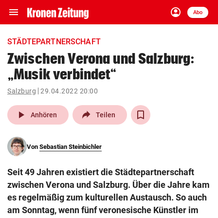
menu
account_circle
Navigation
Anmelden
Abo
close
Schließen
ein-/ausklappen
STÄDTEPARTNERSCHAFT
Abonnieren
Zwischen Verona und Salzburg:
„Musik verbindet“
account_circle
arrow_right
Anmelden
Salzburg
29.04.2022 20:00
pin_drop
arrow_right
Bundesland auswäh
Wien
play_arrow
Anhören
Teilen
bookmark
Merkliste
Von
Sebastian Steinbichler
Suchbegriff
search
Seit 49 Jahren existiert die Städtepartnerschaft
eingeben
zwischen Verona und Salzburg. Über die Jahre kam
es regelmäßig zum kulturellen Austausch. So auch
am Sonntag, wenn fünf veronesische Künstler im