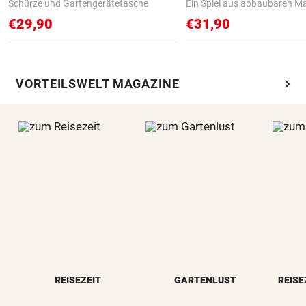
Schürze und Gartengerätetasche
Ein Spiel aus abbaubaren Ma
€29,90
€31,90
chevron_right
VORTEILSWELT MAGAZINE
REISEZEIT
GARTENLUST
REISE