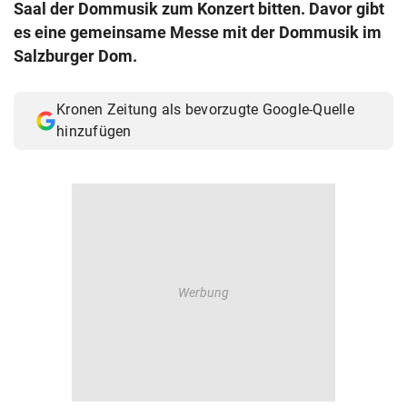
Saal der Dommusik zum Konzert bitten. Davor gibt
© Krone Multimedia GmbH & Co KG 2026
es eine gemeinsame Messe mit der Dommusik im
Muthgasse 2, 1190 Wien
Salzburger Dom.
Kronen Zeitung als bevorzugte Google-Quelle
hinzufügen