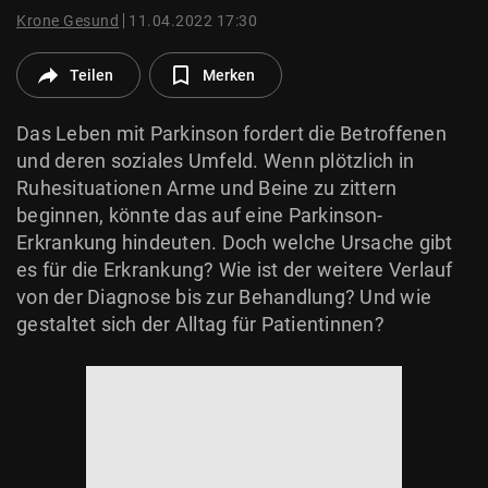
© Krone Multimedia GmbH & Co KG 2026
Krone Gesund
11.04.2022 17:30
Muthgasse 2, 1190 Wien
Teilen
Merken
Das Leben mit Parkinson fordert die Betroffenen
und deren soziales Umfeld. Wenn plötzlich in
Ruhesituationen Arme und Beine zu zittern
beginnen, könnte das auf eine Parkinson-
Erkrankung hindeuten. Doch welche Ursache gibt
es für die Erkrankung? Wie ist der weitere Verlauf
von der Diagnose bis zur Behandlung? Und wie
gestaltet sich der Alltag für Patientinnen?