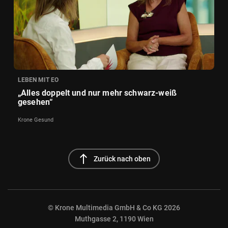
LEBEN MIT EO
„Alles doppelt und nur mehr schwarz-weiß
gesehen“
Krone Gesund
north
Zurück nach oben
© Krone Multimedia GmbH & Co KG 2026
Muthgasse 2, 1190 Wien