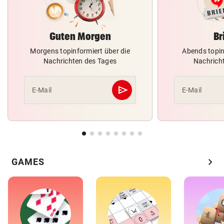
Guten Morgen
Br
Morgens topinformiert über die
Abends topin
Nachrichten des Tages
Nachrich
send
E-Mail
E-Mail
Abschicken
chevron_right
GAMES