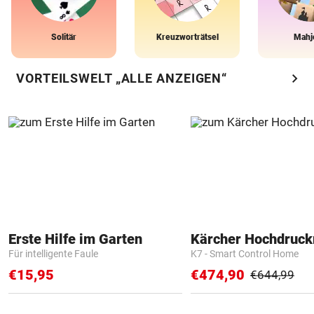
Solitär
Kreuzworträtsel
Mahj
chevron_right
VORTEILSWELT „ALLE ANZEIGEN“
Erste Hilfe im Garten
Kärcher Hochdruck
Für intelligente Faule
K7 - Smart Control Home
€15,95
€474,90
€644,99