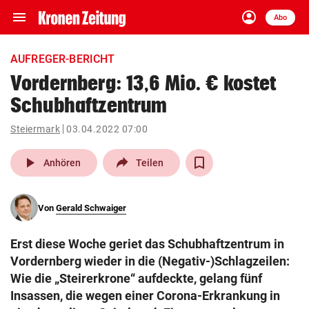
menu
account_circle
Navigation
Anmelden
Abo
close
Schließen
ein-/ausklappen
AUFREGER-BERICHT
Abonnieren
Vordernberg: 13,6 Mio. € kostet
Schubhaftzentrum
account_circle
arrow_right
Anmelden
Steiermark
03.04.2022 07:00
pin_drop
arrow_right
Bundesland auswäh
Wien
play_arrow
Anhören
Teilen
bookmark
Merkliste
Von
Gerald Schwaiger
Suchbegriff
search
Erst diese Woche geriet das Schubhaftzentrum in
eingeben
Vordernberg wieder in die (Negativ-)Schlagzeilen:
Wie die „Steirerkrone“ aufdeckte, gelang fünf
Insassen, die wegen einer Corona-Erkrankung in