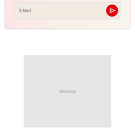
send
E-Mail
Abschicken