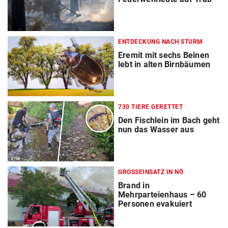
ENTDECKUNG NACH STURM
Eremit mit sechs Beinen
lebt in alten Birnbäumen
730 TIERE GERETTET
Den Fischlein im Bach geht
nun das Wasser aus
GROSSEINSATZ IN NÖ
Brand in
Mehrparteienhaus – 60
Personen evakuiert