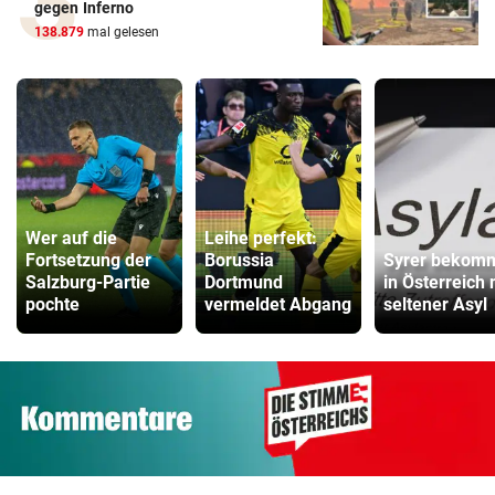
gegen Inferno
138.879
mal gelesen
Wer auf die
Leihe perfekt:
Fortsetzung der
Borussia
Syrer bekom
Salzburg-Partie
Dortmund
in Österreich
pochte
vermeldet Abgang
seltener Asyl