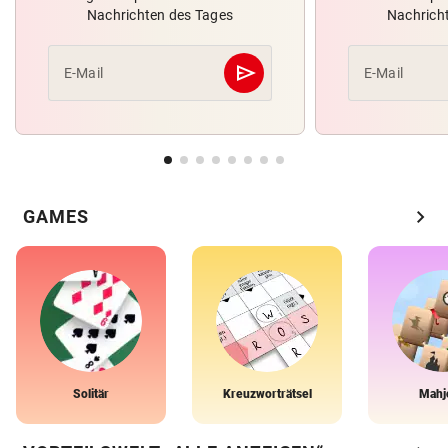
Nachrichten des Tages
Nachrich
send
E-Mail
E-Mail
Abschicken
chevron_right
GAMES
Solitär
Kreuzworträtsel
Mahj