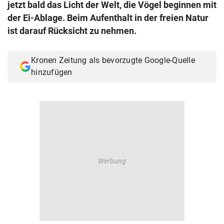
jetzt bald das Licht der Welt, die Vögel beginnen mit
© Krone Multimedia GmbH & Co KG 2026
der Ei-Ablage. Beim Aufenthalt in der freien Natur
Muthgasse 2, 1190 Wien
ist darauf Rücksicht zu nehmen.
Kronen Zeitung als bevorzugte Google-Quelle
hinzufügen