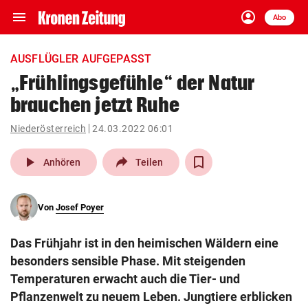
menu
account_circle
Navigation
Anmelden
Abo
close
Schließen
ein-/ausklappen
AUSFLÜGLER AUFGEPASST
Abonnieren
„Frühlingsgefühle“ der Natur
brauchen jetzt Ruhe
account_circle
arrow_right
Anmelden
Niederösterreich
24.03.2022 06:01
pin_drop
arrow_right
Bundesland auswäh
Wien
play_arrow
Anhören
Teilen
bookmark
Merkliste
Von
Josef Poyer
Suchbegriff
search
Das Frühjahr ist in den heimischen Wäldern eine
eingeben
besonders sensible Phase. Mit steigenden
Temperaturen erwacht auch die Tier- und
Pflanzenwelt zu neuem Leben. Jungtiere erblicken