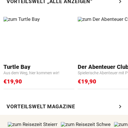
chevron_right
VORTEILSWELT „ALLE ANZEIGEN“
Turtle Bay
Der Abenteuer Clu
Aus dem Weg, hier kommen wir!
Spielerische Abenteuer mit P
€19,90
€19,90
chevron_right
VORTEILSWELT MAGAZINE