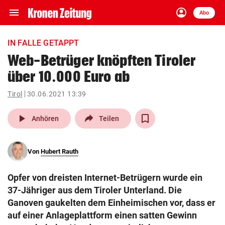
menu
account_circle
Navigation
Anmelden
Abo
close
Schließen
ein-/ausklappen
IN FALLE GETAPPT
Abonnieren
Web-Betrüger knöpften Tiroler
über 10.000 Euro ab
account_circle
arrow_right
Anmelden
Tirol
30.06.2021 13:39
pin_drop
arrow_right
Bundesland auswäh
Wien
play_arrow
Anhören
Teilen
bookmark
Merkliste
Von
Hubert Rauth
Suchbegriff
search
Opfer von dreisten Internet-Betrügern wurde ein
eingeben
37-Jähriger aus dem Tiroler Unterland. Die
Ganoven gaukelten dem Einheimischen vor, dass er
auf einer Anlageplattform einen satten Gewinn