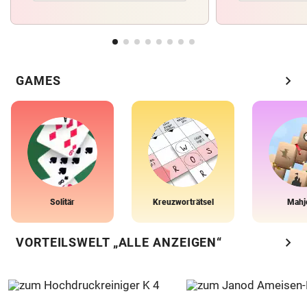
chevron_right
GAMES
Solitär
Kreuzworträtsel
Mahj
chevron_right
VORTEILSWELT „ALLE ANZEIGEN“