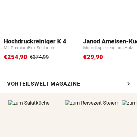
Hochdruckreiniger K 4
Janod Ameisen-Ku
Mit PremiumFlex-Schlauch
Motorikspielzeug aus Holz
€254,90
€29,90
€374,99
chevron_right
VORTEILSWELT MAGAZINE