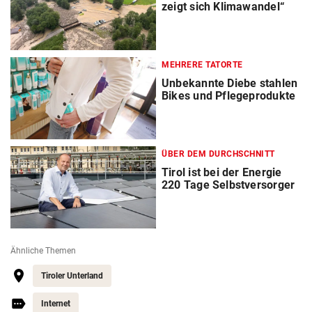
zeigt sich Klimawandel“
MEHRERE TATORTE
Unbekannte Diebe stahlen
Bikes und Pflegeprodukte
ÜBER DEM DURCHSCHNITT
Tirol ist bei der Energie
220 Tage Selbstversorger
Ähnliche Themen
Tiroler Unterland
Internet