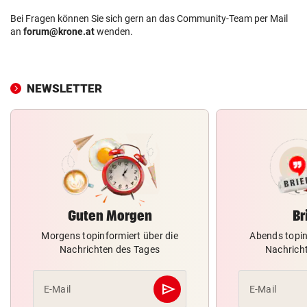
Bei Fragen können Sie sich gern an das Community-Team per Mail
an
forum@krone.at
wenden.
NEWSLETTER
Guten Morgen
Br
Morgens topinformiert über die
Abends topin
Nachrichten des Tages
Nachrich
send
E-Mail
E-Mail
Abschicken