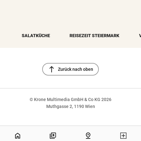
SALATKÜCHE
REISEZEIT STEIERMARK
north
Zurück nach oben
© Krone Multimedia GmbH & Co KG 2026
Muthgasse 2, 1190 Wien
NaN%
home
pin_drop