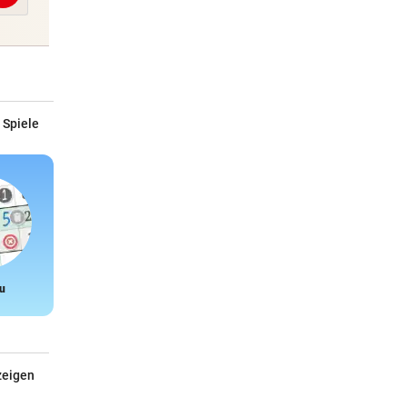
 Spiele
u
Snake
zeigen