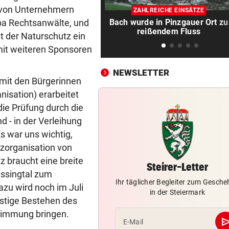
GAK-Heimstart: „Qualität ist
e von Unternehmern
ZAHLREICHE EINSÄTZE
ganz andere!“
hba Rechtsanwälte, und
Bach wurde in Pinzgauer Ort zu
reißendem Fluss
t der Naturschutz ein
500 STATT FÜNF EURO
vor 
Falscher Spendensammler z
mit weiteren Sponsoren
Paar über den Tisch
NEWSLETTER
 mit den Bürgerinnen
ANRAINER SCHILDERT
vor 
isation) erarbeitet
Heftiges Beben riss Tiroler 
Morgen aus Schlaf
 die Prüfung durch die
nd - in der Verleihung
WASSER WIRD KNAPP
vor 
Es war uns wichtig,
Im Südburgenland heißt es:
tzorganisation von
Dusche statt Badewanne!
z braucht eine breite
Steirer-Letter
assingtal zum
BEI VUČIĆ IN SERBIEN
vor 
Ihr täglicher Begleiter zum Gesch
dazu wird noch im Juli
Selenskyj-Besuch als „Schla
in der Steiermark
ristige Bestehen des
Gesicht“ Moskaus
stimmung bringen.
se
E-Mail
DRAMATISCHE VERLETZUNG
vor 