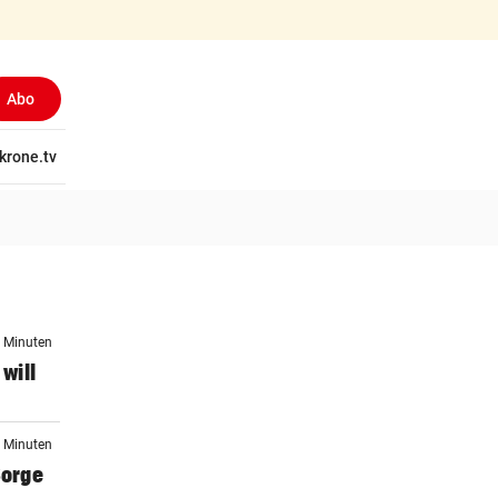
Abo
tschaft
krone.tv
Wissen
Gericht
Kolumnen
Freizeit
Reise
Ti
7 Minuten
 will
5 Minuten
Sorge