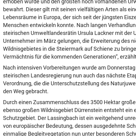
erhoben wurde und den größten noch vorhandenen Ur
bewahrt. Dieser gilt mit seinen vielfältigen Arten als ein
Lebensräume in Europa, der sich seit der jüngsten Eisze
Menschen entwickeln konnte. Nach langen Verhandlung
steirischen Umweltlandesrätin Ursula Lackner mit der 
Unternehmer im März gelungen, die Erweiterung des ni
Wildnisgebietes in die Steiermark auf Schiene zu bringe
Vermächtnis für die kommenden Generationen“, erzählt
Nach intensiven Vorbereitungen wurde am Donnerstag i
steirischen Landesregierung nun auch das nächste Etap
Verordnung, die die Unterschutzstellung des Naturjuwel
den Weg gebracht.
Durch einen Zusammenschluss des 3500 Hektar großen
ebenso großen Wildnisgebiet Dürrenstein entsteht ein
Schutzgebiet. Der Lassingbach ist ein weitgehend unreg
von europäischer Bedeutung, dessen ausgedehnte Sch
einmalige Begleitvegetation nun unter besonderen Schu