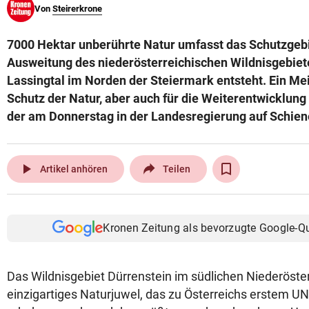
Von
Steirerkrone
© Krone Multimedia GmbH & Co KG 2026
Muthgasse 2, 1190 Wien
7000 Hektar unberührte Natur umfasst das Schutzgebi
Ausweitung des niederösterreichischen Wildnisgebiet
Lassingtal im Norden der Steiermark entsteht. Ein Mei
Schutz der Natur, aber auch für die Weiterentwicklun
der am Donnerstag in der Landesregierung auf Schien
play_arrow
Artikel anhören
Teilen
Kronen Zeitung als bevorzugte Google-Q
Das Wildnisgebiet Dürrenstein im südlichen Niederösterr
einzigartiges Naturjuwel, das zu Österreichs erstem 