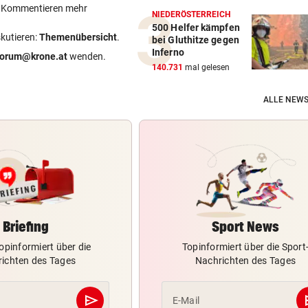
ein Kommentieren mehr
NIEDERÖSTERREICH
500 Helfer kämpfen
skutieren:
Themenübersicht
.
bei Gluthitze gegen
Inferno
forum@krone.at
wenden.
140.731
mal gelesen
ALLE NEWS
Briefing
Sport News
opinformiert über die
Topinformiert über die Sport
ichten des Tages
Nachrichten des Tages
send
s
E-Mail
Abschicken