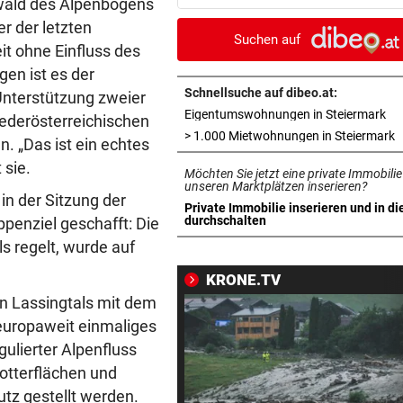
wald des Alpenbogens
Verräter im Team?
er der letzten
Suchen auf
it ohne Einfluss des
ARBEIT UND URLAUB
vor ein
en ist es der
Steirische Ärztin tauschte L
gegen „Traumschiff“
Schnellsuche auf dibeo.at:
Unterstützung zweier
in 
Eigentumswohnungen in Steiermark
ederösterreichischen
PEDALE VERWECHSELT
vor ein
i
> 1.000 Mietwohnungen in Steiermark
n. „Das ist ein echtes
Tiroler Seniorin (76) „verse
 sie.
Möchten Sie jetzt eine private Immobilie
Auto in Baugrube
unseren Marktplätzen inserieren?
n der Sitzung der
Private Immobilie inserieren und in di
TRAINER ZARIC DEUTLICH
vor ein
in neuem Tab öffnen
durchschalten
penziel geschafft: Die
Trotz 3:1 gegen WSG bleibt
s regelt, wurde auf
Altachern ein Problem
KRONE.TV
FÄHIGKEITEN BEDENKLICH
vor ein
 Lassingtals mit dem
Sorge um Sicherheit: OpenA
 europaweit einmaliges
muss neue KI einhegen
ulierter Alpenfluss
otterflächen und
WARTEN AUF DEN SIEG?
vor 
tz gestellt werden.