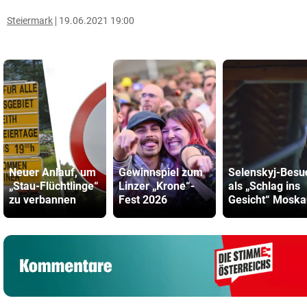
Steiermark
19.06.2021 19:00
Neuer Anlauf, um
Gewinnspiel zum
Selenskyj-Besu
„Stau-Flüchtlinge“
Linzer „Krone“-
als „Schlag ins
zu verbannen
Fest 2026
Gesicht“ Moska