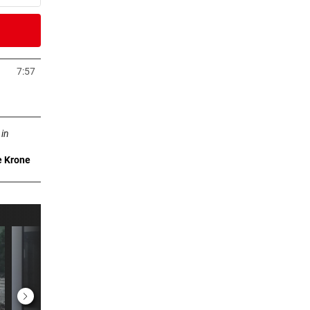
er Stunde
KH
7:57
neuem Tab öffnen
er Stunde
n neuem Tab öffnen
nkte“
 in
e Krone
er Stunde
er Stunde
I
2 Stunden