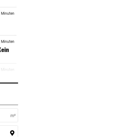
6 Minuten
8 Minuten
Kein
8 Minuten
er wo
2 Minuten
rste
m²
er Stunde
en