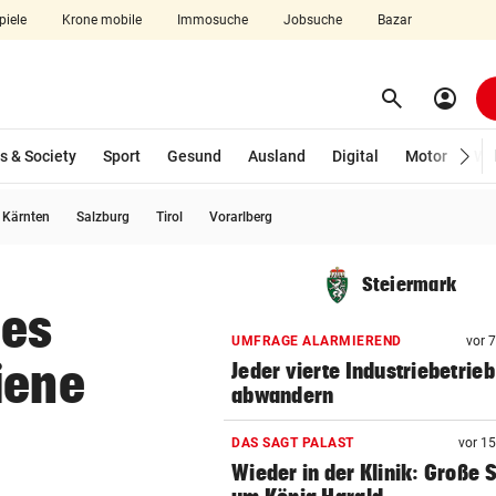
piele
Krone mobile
Immosuche
Jobsuche
Bazar
search
account_circle
Menü aufklappen
Suchen
s & Society
Sport
Gesund
Ausland
Digital
Motor
Wir
usgewählt)
Kärnten
Salzburg
Tirol
Vorarlberg
len
Steiermark
ges
UMFRAGE ALARMIEREND
vor 
iene
Jeder vierte Industriebetrieb
abwandern
DAS SAGT PALAST
vor 1
Wieder in der Klinik: Große 