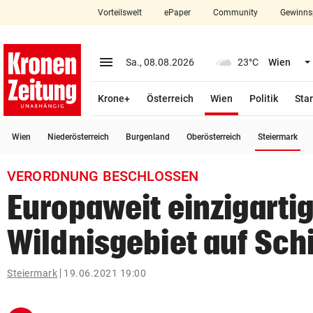
Vorteilswelt
ePaper
Community
Gewinns
close
Schließen
menu
Menü aufklappen
Sa., 08.08.2026
23°C
Wien
Abonnieren
(ausgewählt)
Krone+
Österreich
Wien
Politik
Star
account_circle
arrow_right
Anmelden
(a
Wien
Niederösterreich
Burgenland
Oberösterreich
Steiermark
pin_drop
arrow_right
Bundesland auswäh
Wien
VERORDNUNG BESCHLOSSEN
bookmark
Merkliste
Europaweit einzigarti
Wildnisgebiet auf Sch
Suchbegriff
search
eingeben
Steiermark
19.06.2021 19:00