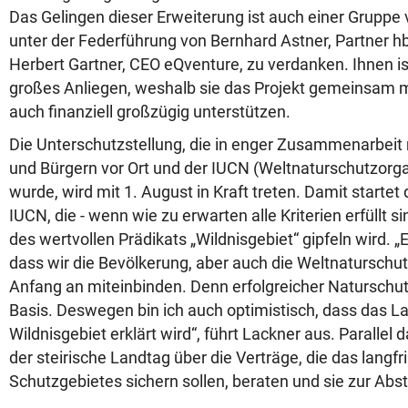
Das Gelingen dieser Erweiterung ist auch einer Grupp
unter der Federführung von Bernhard Astner, Partner 
Herbert Gartner, CEO eQventure, zu verdanken. Ihnen is
großes Anliegen, weshalb sie das Projekt gemeinsam 
auch finanziell großzügig unterstützen.
Die Unterschutzstellung, die in enger Zusammenarbeit
und Bürgern vor Ort und der IUCN (Weltnaturschutzorgan
wurde, wird mit 1. August in Kraft treten. Damit startet
IUCN, die - wenn wie zu erwarten alle Kriterien erfüllt si
des wertvollen Prädikats „Wildnisgebiet“ gipfeln wird. „
dass wir die Bevölkerung, aber auch die Weltnaturschu
Anfang an miteinbinden. Denn erfolgreicher Naturschut
Basis. Deswegen bin ich auch optimistisch, dass das L
Wildnisgebiet erklärt wird“, führt Lackner aus. Parallel 
der steirische Landtag über die Verträge, die das langf
Schutzgebietes sichern sollen, beraten und sie zur Ab