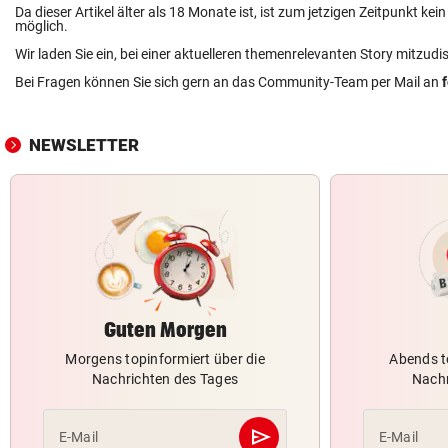
Da dieser Artikel älter als 18 Monate ist, ist zum jetzigen Zeitpunkt k
möglich.
Wir laden Sie ein, bei einer aktuelleren themenrelevanten Story mitzudi
Bei Fragen können Sie sich gern an das Community-Team per Mail an
NEWSLETTER
Guten Morgen
Morgens topinformiert über die
Abends t
Nachrichten des Tages
Nachr
send
E-Mail
E-Mail
Abschicken