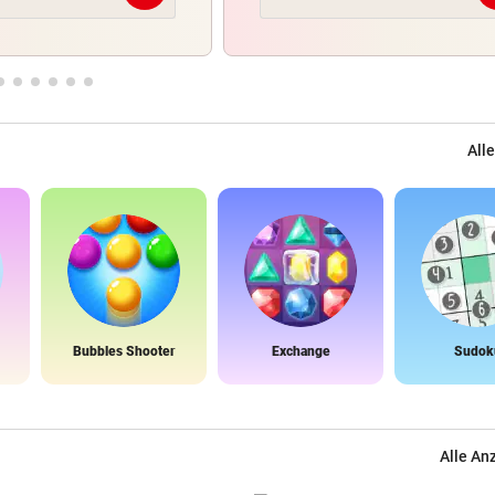
Alle
Bubbles Shooter
Exchange
Sudok
Alle An