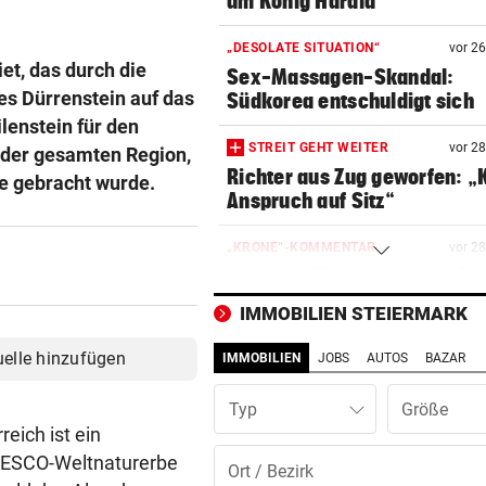
um König Harald
„DESOLATE SITUATION“
vor 2
et, das durch die
Sex-Massagen-Skandal:
es Dürrenstein auf das
Südkorea entschuldigt sich
lenstein für den
STREIT GEHT WEITER
vor 2
g der gesamten Region,
Richter aus Zug geworfen: „
e gebracht wurde.
Anspruch auf Sitz“
„KRONE“-KOMMENTAR
vor 2
Strittiger Kanzler-Sager: Ab
er recht hat …
IMMOBILIEN STEIERMARK
TOPSPIELERIN
vor 4
uelle hinzufügen
IMMOBILIEN
JOBS
AUTOS
BAZAR
„Salzburg war für mich die e
Wahl“
Typ
eich ist ein
WM-TEAMCHEF STINKSAUER
vor ein
UNESCO-Weltnaturerbe
„Ratte“: Hat Cannavaro ein