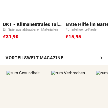
DKT - Klimaneutrales Talent
Erste Hilfe im Gart
Ein Spiel aus abbaubaren Materialien
Für intelligente Faule
€31,90
€15,95
chevron_right
VORTEILSWELT MAGAZINE