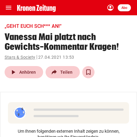
menu
account_circle
Navigation
Anmelden
Abo
close
Schließen
ein-/ausklappen
„GEHT EUCH SCH*** AN!“
Abonnieren
Vanessa Mai platzt nach
Gewichts-Kommentar Kragen!
account_circle
arrow_right
Anmelden
Stars & Society
27.04.2021 13:53
pin_drop
arrow_right
Bundesland auswäh
Wien
play_arrow
Anhören
Teilen
bookmark
Merkliste
Suchbegriff
search
eingeben
Um Ihnen folgenden externen Inhalt zeigen zu können,