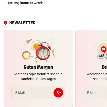
an
forum@krone.at
wenden.
NEWSLETTER
Guten Morgen
Br
Morgens topinformiert über die
Abends topin
Nachrichten des Tages
Nachrich
send
E-Mail
E-Mail
Abschicken