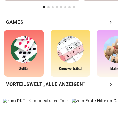
chevron_right
GAMES
Solitär
Kreuzworträtsel
Mahj
chevron_right
VORTEILSWELT „ALLE ANZEIGEN“