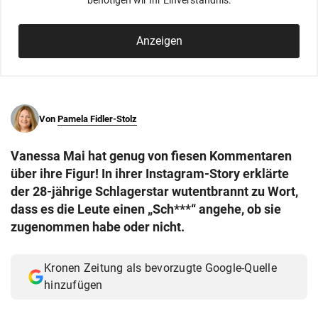
benötigen wir Ihr Einverständnis.
© Krone Multimedia GmbH & Co KG 2026
Muthgasse 2, 1190 Wien
Anzeigen
Von
Pamela Fidler-Stolz
Vanessa Mai hat genug von fiesen Kommentaren
über ihre Figur! In ihrer Instagram-Story erklärte
der 28-jährige Schlagerstar wutentbrannt zu Wort,
dass es die Leute einen „Sch***“ angehe, ob sie
zugenommen habe oder nicht.
Kronen Zeitung als bevorzugte Google-Quelle
hinzufügen