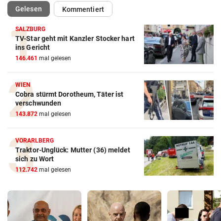
(ausgewählt)
Gelesen
Kommentiert
SALZBURG
TV-Star geht mit Kanzler Stocker hart
ins Gericht
146.461
mal gelesen
WIEN
Cobra stürmt Dorotheum, Täter ist
verschwunden
143.872
mal gelesen
VORARLBERG
Traktor-Unglück: Mutter (36) meldet
sich zu Wort
112.742
mal gelesen