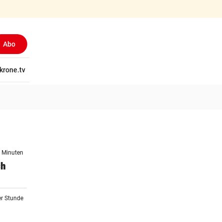
Abo
tschaft
krone.tv
Wissen
Gericht
Kolumnen
Freizeit
Reise
Ti
8 Minuten
ch
er Stunde