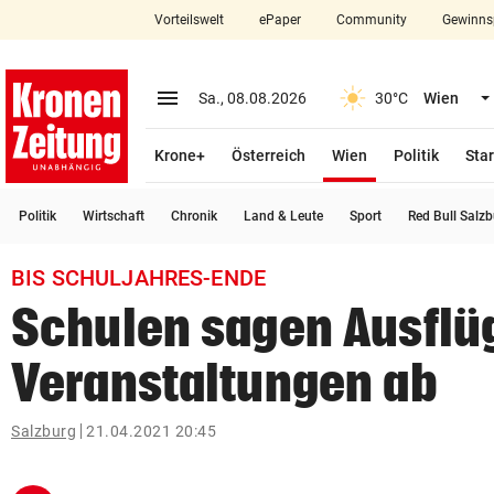
Vorteilswelt
ePaper
Community
Gewinns
close
Schließen
menu
Menü aufklappen
Sa., 08.08.2026
30°C
Wien
Abonnieren
(ausgewählt)
Krone+
Österreich
Wien
Politik
Star
account_circle
arrow_right
Anmelden
Politik
Wirtschaft
Chronik
Land & Leute
Sport
Red Bull Salz
pin_drop
arrow_right
Bundesland auswäh
Wien
BIS SCHULJAHRES-ENDE
bookmark
Merkliste
Schulen sagen Ausflü
Veranstaltungen ab
Suchbegriff
search
eingeben
Salzburg
21.04.2021 20:45