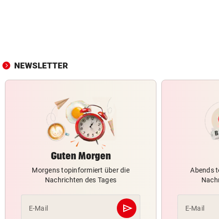
NEWSLETTER
Guten Morgen
Morgens topinformiert über die
Abends t
Nachrichten des Tages
Nachr
send
E-Mail
E-Mail
Abschicken