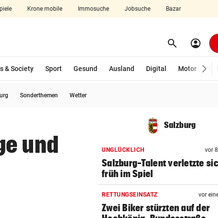
piele
Krone mobile
Immosuche
Jobsuche
Bazar
search
account_circle
Menü aufklappen
Suchen
s & Society
Sport
Gesund
Ausland
Digital
Motor
Wir
burg
Sonderthemen
Wetter
len
Salzburg
ge und
UNGLÜCKLICH
vor 
Salzburg-Talent verletzte si
früh im Spiel
RETTUNGSEINSATZ
vor ein
Zwei Biker stürzten auf der