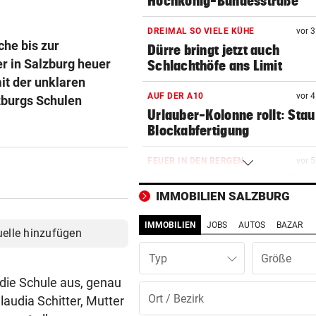
Hochkönig-Bundesstraße
DREIMAL SO VIELE KÜHE
vor 
he bis zur
Dürre bringt jetzt auch
er in Salzburg heuer
Schlachthöfe ans Limit
it der unklaren
AUF DER A10
vor 
zburgs Schulen
Urlauber-Kolonne rollt: Stau
Blockabfertigung
FEUER IN DEN BERGEN
vor 
Waldbrände im Lungau: Kamp
Heli und Motorsäge
IMMOBILIEN SALZBURG
IMMOBILIEN
JOBS
AUTOS
BAZAR
UNFALL IN THALGAU
vor 
uelle hinzufügen
Radlerin (32) starb nach Koll
Typ
mit Kipplaster
t die Schule aus, genau
TOPSPIELERIN
vor 
udia Schitter, Mutter
„Salzburg war für mich die e