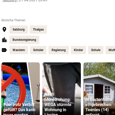
Salzburg
21.04.2021 20:45
Ähnliche Themen
Salzburg
Thalgau
Bundesregierung
Wandern
Schüler
Regierung
Kinder
Schule
Mutt
Nach
Morddrohung:
In Gartenhütte
Pool trotz Verbot
WEGA stürmte
eingebrochen:
gefüllt? Das kann
Wohnung in
Teenies (14)
teuer werden
Liesing
gefasst