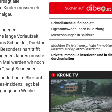
rsagt alle
Wahl“
ie Kinder müssen eh
Suchen auf
halgau.
NEUER NAME UND CO.
vor 
Das ist im Austria-Stadion (n
Schnellsuche auf dibeo.at:
passiert
in n
hingegen
Eigentumswohnungen in Salzburg
in neuem T
Mietwohnungen in Salzburg
e lange Vorlaufzeit.
SKURRILES SPIEL
vor 1
aus Schneider, Direktor
Zwangspause: „Seltsam! So
Möchten Sie jetzt eine private Immobilie
esonders hart trifft
etwas kommt nie vor“
unseren Marktplätzen inserieren?
gangenen Jahres musste
Private Immobilie inserieren und in di
in neuem Tab öffnen
durchschalten
VORSCHLAG FÜR ROUTE
vor 1
m Mai werden wir noch
Land Salzburg hält dem S-Li
n“, sagt Schneider.
Bahn frei
KRONE.TV
undert beim Blick auf
UNWETTER-SCHÄDEN
vor 1
s-Inzidenz liegt bei
Muren in Gastein: „Mit blau
vergangenen Woche
Auge davongekommen“
SALZBURGER LIGA
vor 1