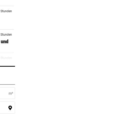
3 Stunden
4 Stunden
 und
5 Stunden
f mit
7 Stunden
ision
m²
8 Stunden
rste