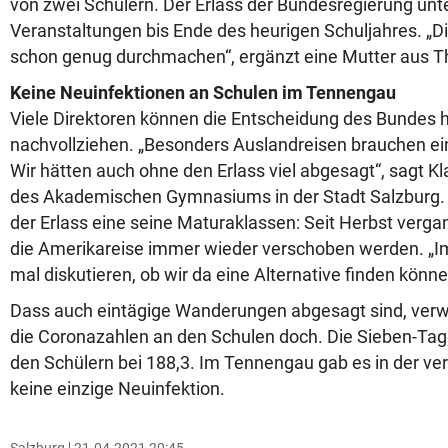
von zwei Schülern. Der Erlass der Bundesregierung unte
Veranstaltungen bis Ende des heurigen Schuljahres. „D
schon genug durchmachen“, ergänzt eine Mutter aus T
Keine Neuinfektionen an Schulen im Tennengau
Viele Direktoren können die Entscheidung des Bundes 
nachvollziehen. „Besonders Auslandreisen brauchen ein
Wir hätten auch ohne den Erlass viel abgesagt“, sagt Kl
des Akademischen Gymnasiums in der Stadt Salzburg. B
der Erlass eine seine Maturaklassen: Seit Herbst ver
die Amerikareise immer wieder verschoben werden. „I
mal diskutieren, ob wir da eine Alternative finden könne
Dass auch eintägige Wanderungen abgesagt sind, verw
die Coronazahlen an den Schulen doch. Die Sieben-Tage
den Schülern bei 188,3. Im Tennengau gab es in der 
keine einzige Neuinfektion.