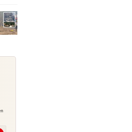
s wie
einem Tag
einem Tag
n
einem Tag
 „Wir
Guten Morgen
en
Morgens topinformiert über die
Nachrichten des Tages