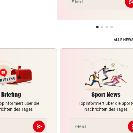
se
E-Mail
ALLE NEWS
Briefing
Sport News
opinformiert über die
Topinformiert über die Sport
ichten des Tages
Nachrichten des Tages
send
s
E-Mail
Abschicken