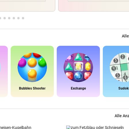
Alle
Bubbles Shooter
Exchange
Sudok
Alle An