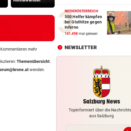
Der Tag danach: „Es sieht au
am Schlachtfeld“
NIEDERÖSTERREICH
500 Helfer kämpfen
bei Gluthitze gegen
IN SALZBURG-STADT
vor 
Inferno
Bekiffter 16-Jähriger mit
141.498
mal gelesen
getuntem Moped erwischt
NEWSLETTER
ein Kommentieren mehr
ELEKTRONIK WURDE NASS
vor 
Nächstes Gewitter legte zeh
skutieren:
Themenübersicht
.
Obusse erneut lahm
forum@krone.at
wenden.
GELDKASSE GESTOHLEN
vor 
Einbruch bei Wasserrettung:
sind fassungslos“
Salzburg News
Topinformiert über die Nachricht
aus Salzburg