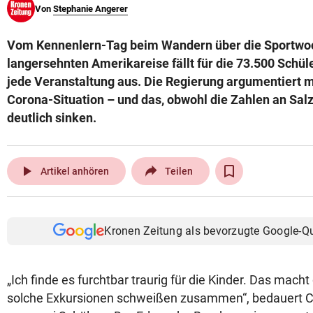
Von
Stephanie Angerer
© Krone Multimedia GmbH & Co KG 2026
Muthgasse 2, 1190 Wien
Vom Kennenlern-Tag beim Wandern über die Sportwoc
langersehnten Amerikareise fällt für die 73.500 Schül
jede Veranstaltung aus. Die Regierung argumentiert m
Corona-Situation – und das, obwohl die Zahlen an Sal
deutlich sinken.
play_arrow
Artikel anhören
Teilen
Kronen Zeitung als bevorzugte Google-Q
„Ich finde es furchtbar traurig für die Kinder. Das mach
solche Exkursionen schweißen zusammen“, bedauert Cla