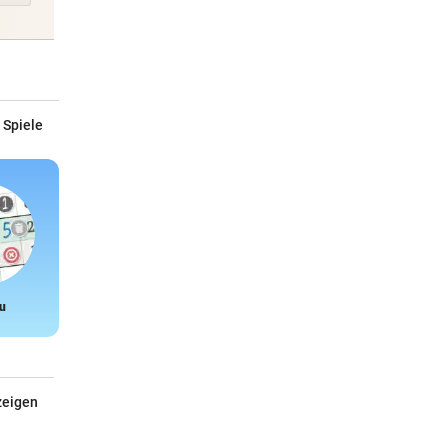
 Spiele
u
Snake
zeigen