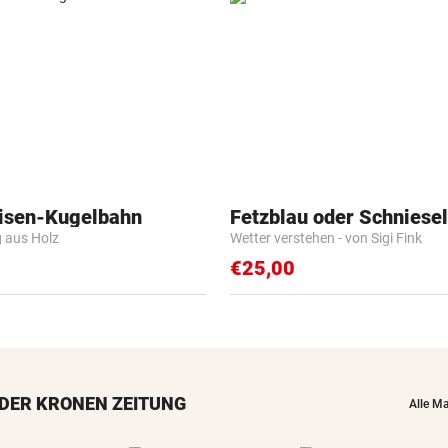
isen-Kugelbahn
Fetzblau oder Schniese
g aus Holz
Wetter verstehen - von Sigi Fink
€25,00
DER KRONEN ZEITUNG
Alle M