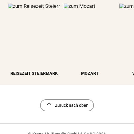
REISEZEIT STEIERMARK
MOZART
north
Zurück nach oben
© Krone Multimedia GmbH & Co KG 2026