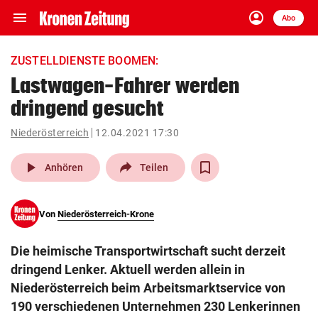
menu
account_circle
Navigation
Anmelden
Abo
close
Schließen
ein-/ausklappen
ZUSTELLDIENSTE BOOMEN:
Abonnieren
Lastwagen-Fahrer werden
dringend gesucht
account_circle
arrow_right
Anmelden
Niederösterreich
12.04.2021 17:30
pin_drop
arrow_right
Bundesland auswäh
Wien
play_arrow
Anhören
Teilen
bookmark
Merkliste
Von
Niederösterreich-Krone
Suchbegriff
search
Die heimische Transportwirtschaft sucht derzeit
eingeben
dringend Lenker. Aktuell werden allein in
Niederösterreich beim Arbeitsmarktservice von
190 verschiedenen Unternehmen 230 Lenkerinnen