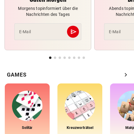
Morgens topinformiert über die
Abends topin
Nachrichten des Tages
Nachrich
send
E-Mail
E-Mail
Abschicken
chevron_right
GAMES
Solitär
Kreuzworträtsel
Mahj