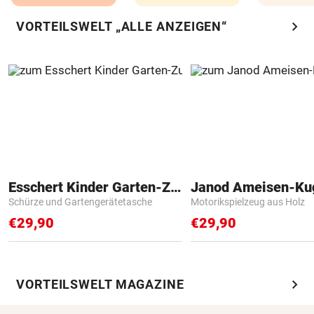
chevron_right
VORTEILSWELT „ALLE ANZEIGEN“
Esschert Kinder Garten-Zubehör
Janod Ameisen-Ku
Schürze und Gartengerätetasche
Motorikspielzeug aus Holz
€29,90
€29,90
chevron_right
VORTEILSWELT MAGAZINE