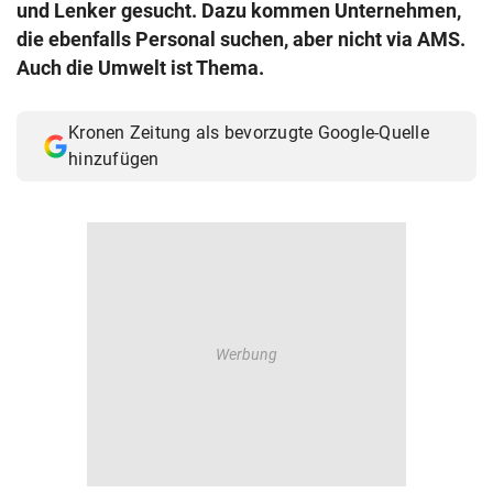
und Lenker gesucht. Dazu kommen Unternehmen,
© Krone Multimedia GmbH & Co KG 2026
die ebenfalls Personal suchen, aber nicht via AMS.
Muthgasse 2, 1190 Wien
Auch die Umwelt ist Thema.
Kronen Zeitung als bevorzugte Google-Quelle
hinzufügen