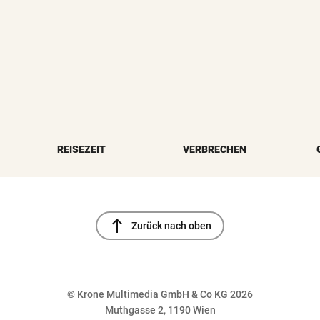
REISEZEIT
VERBRECHEN
north
Zurück nach oben
© Krone Multimedia GmbH & Co KG 2026
Muthgasse 2, 1190 Wien