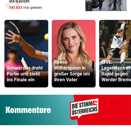
ins Gericht
141.633
mal gelesen
Reese
LIVE:
Schwärzler dreht
Witherspoon in
Legendentref
Partie und zieht
großer Sorge um
Rapid gegen
ins Finale ein
ihren Vater
Werder Brem