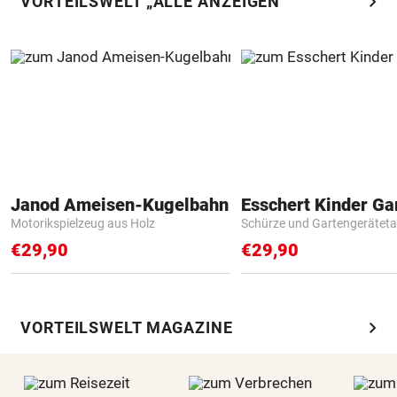
chevron_right
VORTEILSWELT „ALLE ANZEIGEN“
Janod Ameisen-Kugelbahn
Motorikspielzeug aus Holz
Schürze und Gartengerätet
€29,90
€29,90
chevron_right
VORTEILSWELT MAGAZINE