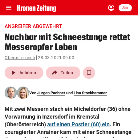
menu
account_circle
Navigation
Anmelden
Abo
close
Schließen
ein-/ausklappen
ANGREIFER ABGEWEHRT
Abonnieren
Nachbar mit Schneestange rettet
Messeropfer Leben
account_circle
arrow_right
Anmelden
Oberösterreich
28.03.2021 09:00
pin_drop
arrow_right
Bundesland auswäh
Wien
play_arrow
Anhören
Teilen
bookmark
Merkliste
Von
Jürgen Pachner
und
Lisa Stockhammer
Suchbegriff
search
Mit zwei Messern stach ein Micheldorfer (36) ohne
eingeben
Vorwarnung in Inzersdorf im Kremstal
(Oberösterreich)
auf einen Postler (60) ein
. Ein
couragierter Anrainer kam mit einer Schneestange