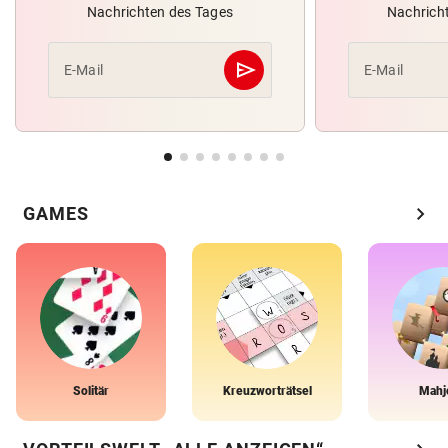
Nachrichten des Tages
Nachrich
send
E-Mail
E-Mail
Abschicken
chevron_right
GAMES
Solitär
Kreuzworträtsel
Mahj