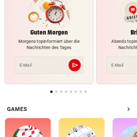
Guten Morgen
Br
Morgens topinformiert über die
Abends topin
Nachrichten des Tages
Nachrich
send
E-Mail
E-Mail
Abschicken
chevron_right
GAMES