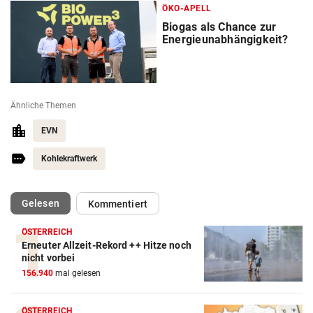
ÖKO-APELL
Biogas als Chance zur
Energieunabhängigkeit?
Ähnliche Themen
EVN
Kohlekraftwerk
(ausgewählt)
Gelesen
Kommentiert
ÖSTERREICH
Erneuter Allzeit-Rekord ++ Hitze noch
nicht vorbei
156.940
mal gelesen
ÖSTERREICH