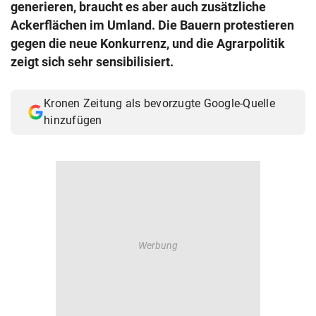
generieren, braucht es aber auch zusätzliche
© Krone Multimedia GmbH & Co KG 2026
Ackerflächen im Umland. Die Bauern protestieren
Muthgasse 2, 1190 Wien
gegen die neue Konkurrenz, und die Agrarpolitik
zeigt sich sehr sensibilisiert.
Kronen Zeitung als bevorzugte Google-Quelle
hinzufügen