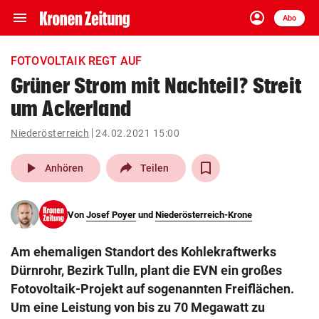
menu
account_circle
Navigation
Anmelden
Abo
close
Schließen
ein-/ausklappen
FOTOVOLTAIK REGT AUF
Abonnieren
Grüner Strom mit Nachteil? Streit
um Ackerland
account_circle
arrow_right
Anmelden
Niederösterreich
24.02.2021 15:00
pin_drop
arrow_right
Bundesland auswäh
Wien
play_arrow
Anhören
Teilen
bookmark
Merkliste
Von
Josef Poyer
und
Niederösterreich-Krone
Suchbegriff
search
Am ehemaligen Standort des Kohlekraftwerks
eingeben
Dürnrohr, Bezirk Tulln, plant die EVN ein großes
Fotovoltaik-Projekt auf sogenannten Freiflächen.
Um eine Leistung von bis zu 70 Megawatt zu