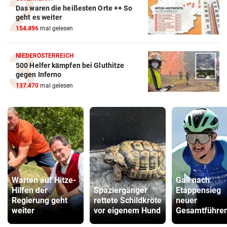
Das waren die heißesten Orte ++ So
geht es weiter
154.496
mal gelesen
NIEDERÖSTERREICH
500 Helfer kämpfen bei Gluthitze
gegen Inferno
137.470
mal gelesen
Warten auf Hitze-
Gall nach
Hilfen der
Spaziergänger
Etappensieg
Regierung geht
rettete Schildkröte
neuer
weiter
vor eigenem Hund
Gesamtführen