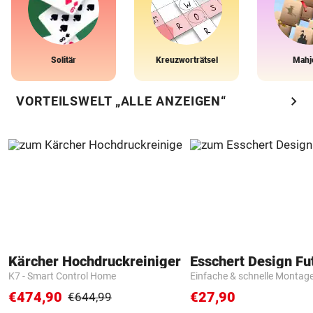
Solitär
Kreuzworträtsel
Mahj
chevron_right
VORTEILSWELT „ALLE ANZEIGEN“
Kärcher Hochdruckreiniger
K7 - Smart Control Home
Einfache & schnelle Montag
€474,90
€27,90
€644,99