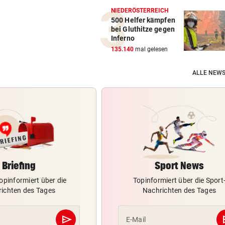
NIEDERÖSTERREICH
500 Helfer kämpfen
bei Gluthitze gegen
Inferno
135.140
mal gelesen
ALLE NEWS
Briefing
Sport News
opinformiert über die
Topinformiert über die Sport
ichten des Tages
Nachrichten des Tages
send
s
E-Mail
Abschicken