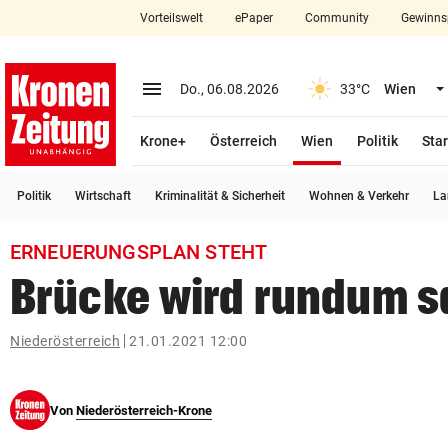
Vorteilswelt
ePaper
Community
Gewinns
close
Schließen
menu
Menü aufklappen
Do., 06.08.2026
33°C
Wien
Abonnieren
(ausgewählt)
Krone+
Österreich
Wien
Politik
Star
account_circle
arrow_right
Anmelden
Politik
Wirtschaft
Kriminalität & Sicherheit
Wohnen & Verkehr
La
pin_drop
arrow_right
Bundesland auswäh
Wien
ERNEUERUNGSPLAN STEHT
bookmark
Merkliste
Brücke wird rundum s
Suchbegriff
Niederösterreich
21.01.2021 12:00
search
eingeben
Von
Niederösterreich-Krone