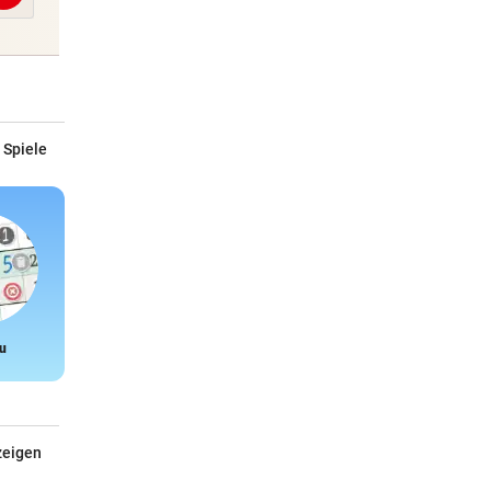
 Spiele
u
Snake
zeigen