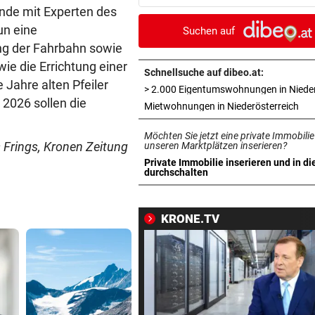
Rumänien erwartet
nde mit Experten des
n eine
Suchen auf
EIN KLUB MACHT ERNST
vor ein
g der Fahrbahn sowie
Sabitzer heiß begehrt – wird
ie die Errichtung einer
zum Knackpunkt?
Schnellsuche auf dibeo.at:
Jahre alten Pfeiler
2026 sollen die
NÄCHSTE ABHÖR-AFFÄRE:
vor ein
in 
Mietwohnungen in Niederösterreich
SPÖ und ÖVP wollen die Cau
Möchten Sie jetzt eine private Immobilie
Lederer aussitzen
 Frings, Kronen Zeitung
unseren Marktplätzen inserieren?
Private Immobilie inserieren und in di
OSV-DUO IN PARIS
vor ein
in neuem Tab öffnen
durchschalten
Knoll und Lotfi ziehen vom T
ins EM-Finale ein
KRONE.TV
PLUS FÜNF PROZENT
vor ein
Goldpreis legte diese Woche
neuen Höhenflug hin
REKORDSOMMER IN Ö
vor ein