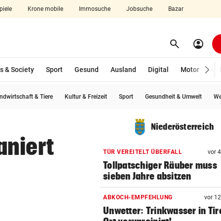
piele
Krone mobile
Immosuche
Jobsuche
Bazar
search
account_circle
Menü aufklappen
Suchen
s & Society
Sport
Gesund
Ausland
Digital
Motor
Wir
ndwirtschaft & Tiere
Kultur & Freizeit
Sport
Gesundheit & Umwelt
We
len
Niederösterreich
aniert
TÜR VEREITELT ÜBERFALL
vor 
Tollpatschiger Räuber muss
sieben Jahre absitzen
ABKOCH-EMPFEHLUNG
vor 1
Unwetter: Trinkwasser in Tir