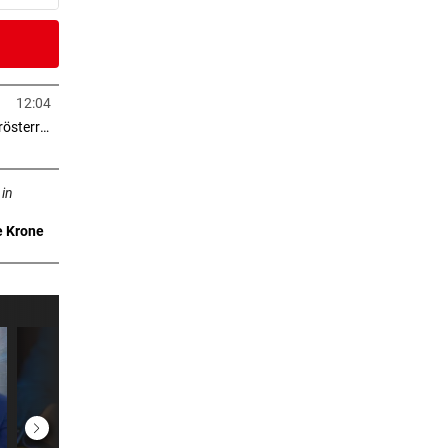
er Stunde
 Geld
12:04
in neuem Tab öffnen
> 2.000 Eigentumswohnungen in Niederösterreich
er Stunde
neuem Tab öffnen
sa
 in
e Krone
er Stunde
urm
er Stunde
er Stunde