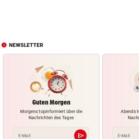
NEWSLETTER
Guten Morgen
Morgens topinformiert über die
Abends t
Nachrichten des Tages
Nachr
send
E-Mail
E-Mail
Abschicken