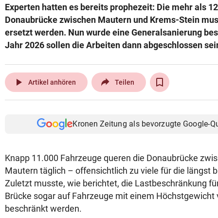
Experten hatten es bereits prophezeit: Die mehr als 12
© Krone Multimedia GmbH & Co KG 2026
Donaubrücke zwischen Mautern und Krems-Stein muss
Muthgasse 2, 1190 Wien
ersetzt werden. Nun wurde eine Generalsanierung bes
Jahr 2026 sollen die Arbeiten dann abgeschlossen sei
play_arrow
Artikel anhören
Teilen
Kronen Zeitung als bevorzugte Google-Q
Knapp 11.000 Fahrzeuge queren die Donaubrücke zwis
Mautern täglich – offensichtlich zu viele für die längst 
Zuletzt musste, wie berichtet, die Lastbeschränkung fü
Brücke sogar auf Fahrzeuge mit einem Höchstgewicht 
beschränkt werden.