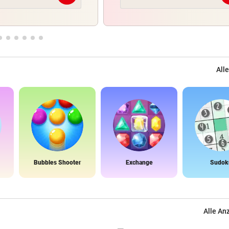
Alle
Bubbles Shooter
Exchange
Sudok
Alle An