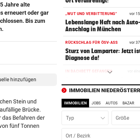
Ort verunreinigt!
5 Jahre alte
 erneuert oder gar
„WUT UND VERBITTERUNG“
vor 1
chlossen. Bis zum
Lebenslange Haft nach Auto
n.
Anschlag in München
RÜCKSCHLAG FÜR ÖSV-ASS
vor 3
Sturz von Lamparter: Jetzt is
Diagnose da!
IN BACHBETT GEFANGEN
vor ein
Notruf abgebrochen: Suche 
uelle hinzufügen
verletztem Wanderer
IMMOBILIEN NIEDERÖSTERR
ABREISE AUS SAALFELDEN
vor ein
chen Stein und
IMMOBILIEN
JOBS
AUTOS
BAZAR
RB-Star verabschiedet sich:
baufällige Brücke.
Rekorddeal steht bevor
r das Befahren der
Typ
von fünf Tonnen
EIN STÜRMER FEHLT
vor ein
Was die Austria heute in