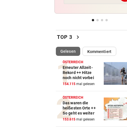
„Der nächste Schritt“:
Olympiasieger „geht fremd“
FREIHEIT IN KASACHSTAN
vor 
Geschenk Putins: Tigerdam
chevron_right
sprintet in Freiheit
TOP 3
VON HINTEN GEPACKT
vor 
(ausgewählt)
Gelesen
Kommentiert
25-jähriger Mann in Park ge
und ausgeraubt
ÖSTERREICH
Erneuter Allzeit-
Rekord ++ Hitze
MUSKEL-COMEBACK
vor 
noch nicht vorbei
Russell Crowe: 25 Kilo
154.115
mal gelesen
Übergewicht wegtrainiert!
ÖSTERREICH
Das waren die
heißesten Orte ++
So geht es weiter
153.615
mal gelesen