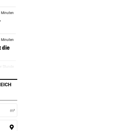
5 Minuten
-
7 Minuten
t die
er Stunde
nach
EICH
er Stunde
m²
er Stunde