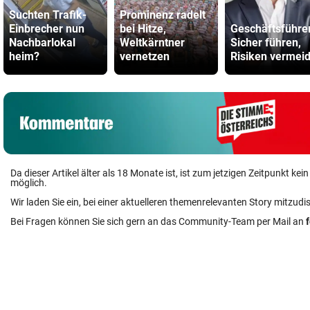
Suchten Trafik-
Prominenz radelt
Einbrecher nun
bei Hitze,
Geschäftsführe
Nachbarlokal
Weltkärntner
Sicher führen,
heim?
vernetzen
Risiken vermei
Da dieser Artikel älter als 18 Monate ist, ist zum jetzigen Zeitpunkt k
möglich.
Wir laden Sie ein, bei einer aktuelleren themenrelevanten Story mitzudi
Bei Fragen können Sie sich gern an das Community-Team per Mail an