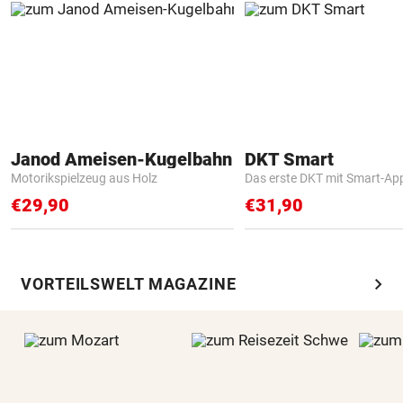
Janod Ameisen-Kugelbahn
DKT Smart
Motorikspielzeug aus Holz
Das erste DKT mit Smart-Ap
€29,90
€31,90
chevron_right
VORTEILSWELT MAGAZINE