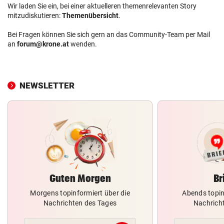
Wir laden Sie ein, bei einer aktuelleren themenrelevanten Story
mitzudiskutieren:
Themenübersicht
.
Bei Fragen können Sie sich gern an das Community-Team per Mail
an
forum@krone.at
wenden.
NEWSLETTER
Guten Morgen
Br
Morgens topinformiert über die
Abends topin
Nachrichten des Tages
Nachrich