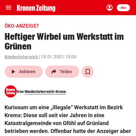
menu
account_circle
Navigation
Anmelden
Abo
close
Schließen
ein-/ausklappen
ÖKO-ANZEIGE?
Abonnieren
Heftiger Wirbel um Werkstatt im
Grünen
account_circle
arrow_right
Anmelden
Niederösterreich
10.01.2021 13:00
pin_drop
arrow_right
Bundesland auswäh
Wien
play_arrow
Anhören
Teilen
bookmark
Merkliste
Von
Niederösterreich-Krone
Suchbegriff
search
Kuriosum um eine „illegale“ Werkstatt im Bezirk
eingeben
Krems: Diese soll seit vier Jahren in eine
Katastralgemeinde von Gföhl auf Grünland
betrieben werden. Offenbar hatte der Anzeiger aber