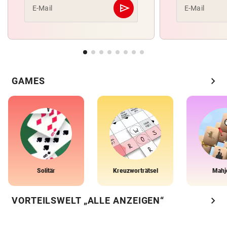
send
E-Mail
E-Mail
Abschicken
chevron_right
GAMES
Solitär
Kreuzworträtsel
Mahj
chevron_right
VORTEILSWELT „ALLE ANZEIGEN“