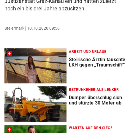
Justizanstalt Graz-Karlau ein und hatten zuletzt
noch ein bis drei Jahre abzusitzen.
Steiermark
10.10.2020 09:56
ARBEIT UND URLAUB
Steirische Ärztin tauschte
LKH gegen „Traumschiff“
BETRUNKENER ALS LENKER
Dumper überschlug sich
und stürzte 30 Meter ab
WARTEN AUF DEN SIEG?