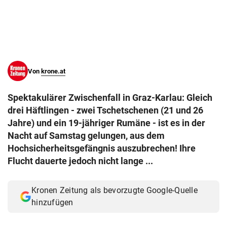
© Krone Multimedia GmbH & Co KG 2026
Muthgasse 2, 1190 Wien
Von
krone.at
Spektakulärer Zwischenfall in Graz-Karlau: Gleich
drei Häftlingen - zwei Tschetschenen (21 und 26
Jahre) und ein 19-jähriger Rumäne - ist es in der
Nacht auf Samstag gelungen, aus dem
Hochsicherheitsgefängnis auszubrechen! Ihre
Flucht dauerte jedoch nicht lange ...
Kronen Zeitung als bevorzugte Google-Quelle
hinzufügen