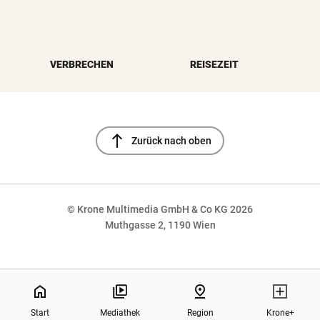
VERBRECHEN
REISEZEIT
north
Zurück nach oben
© Krone Multimedia GmbH & Co KG 2026
Muthgasse 2, 1190 Wien
NaN%
home
pin_drop
Start
Mediathek
Region
Krone+