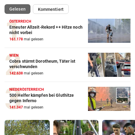
(ausgewählt)
Gelesen
Kommentiert
ÖSTERREICH
Erneuter Allzeit-Rekord ++ Hitze noch
nicht vorbei
161.178
mal gelesen
WIEN
Cobra stürmt Dorotheum, Täter ist
verschwunden
142.638
mal gelesen
NIEDERÖSTERREICH
500 Helfer kämpfen bei Gluthitze
gegen Inferno
141.347
mal gelesen