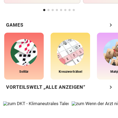
chevron_right
GAMES
Solitär
Kreuzworträtsel
Mahj
chevron_right
VORTEILSWELT „ALLE ANZEIGEN“