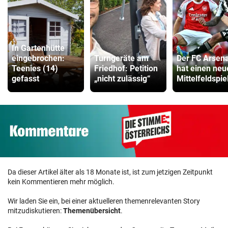
In Gartenhütte
eingebrochen:
Turngeräte am
Der FC Arsena
Teenies (14)
Friedhof: Petition
hat einen neu
gefasst
„nicht zulässig“
Mittelfeldspie
Da dieser Artikel älter als 18 Monate ist, ist zum jetzigen Zeitpunkt
kein Kommentieren mehr möglich.
Wir laden Sie ein, bei einer aktuelleren themenrelevanten Story
mitzudiskutieren:
Themenübersicht
.