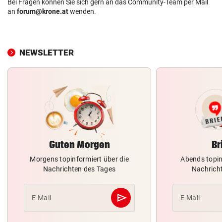
Bei Fragen können Sie sich gern an das Community-Team per Mail
an
forum@krone.at
wenden.
NEWSLETTER
Guten Morgen
Br
Morgens topinformiert über die
Abends topin
Nachrichten des Tages
Nachrich
send
E-Mail
E-Mail
Abschicken