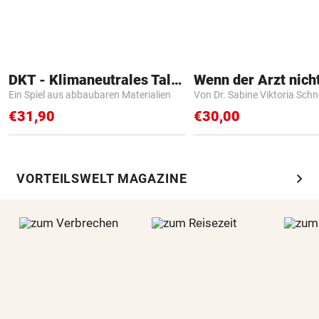
DKT - Klimaneutrales Talent
Ein Spiel aus abbaubaren Materialien
Von Dr. Sabine Viktoria Schn
€31,90
€30,00
chevron_right
VORTEILSWELT MAGAZINE